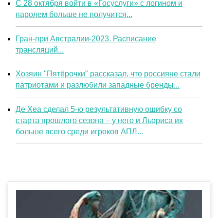
С 28 октября войти в «Госуслуги» с логином и
паролем больше не получится...
Гран-при Австралии-2023. Расписание
трансляций...
Хозяин "Пятёрочки" рассказал, что россияне стали
патриотами и разлюбили западные бренды...
Де Хеа сделал 5-ю результативную ошибку со
старта прошлого сезона – у него и Льориса их
больше всего среди игроков АПЛ...