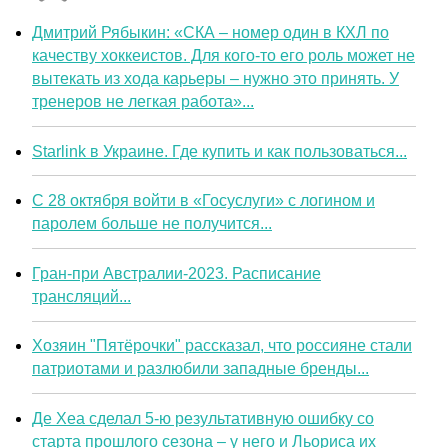
Дмитрий Рябыкин: «СКА – номер один в КХЛ по
качеству хоккеистов. Для кого-то его роль может не
вытекать из хода карьеры – нужно это принять. У
тренеров не легкая работа»...
Starlink в Украине. Где купить и как пользоваться...
С 28 октября войти в «Госуслуги» с логином и
паролем больше не получится...
Гран-при Австралии-2023. Расписание
трансляций...
Хозяин "Пятёрочки" рассказал, что россияне стали
патриотами и разлюбили западные бренды...
Де Хеа сделал 5-ю результативную ошибку со
старта прошлого сезона – у него и Льориса их