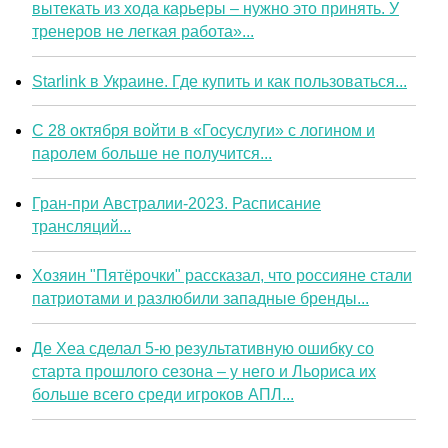
вытекать из хода карьеры – нужно это принять. У
тренеров не легкая работа»...
Starlink в Украине. Где купить и как пользоваться...
С 28 октября войти в «Госуслуги» с логином и
паролем больше не получится...
Гран-при Австралии-2023. Расписание
трансляций...
Хозяин "Пятёрочки" рассказал, что россияне стали
патриотами и разлюбили западные бренды...
Де Хеа сделал 5-ю результативную ошибку со
старта прошлого сезона – у него и Льориса их
больше всего среди игроков АПЛ...