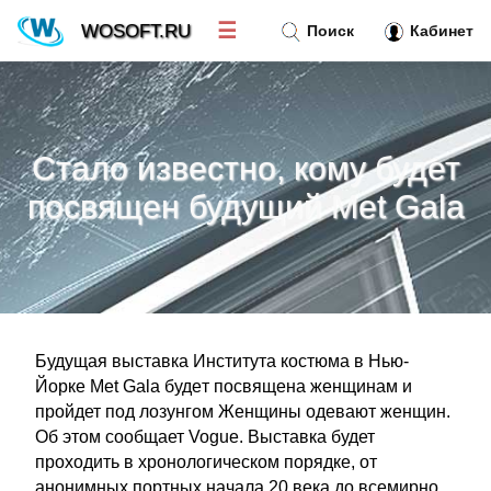
☰
WOSOFT.RU
Поиск
Кабинет
Новости
»
Стало известно, кому будет
Тренд новостей
»
посвящен будущий Met Gala
Рубрики
»
Правила
»
Будущая выставка Института костюма в Нью-
Контакт
»
Йорке Met Gala будeт посвящена женщинам и
пройдет под лозунгом Женщины одевают женщин.
Об этом сообщает Vogue. Выставка будет
проходить в хронологическом порядке, от
анонимных портных начала 20 века до всемирно