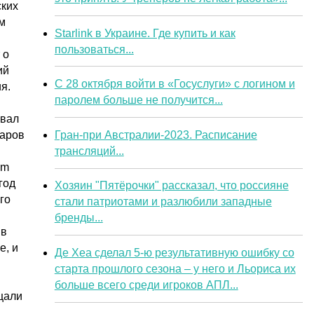
ских
м
Starlink в Украине. Где купить и как
пользоваться...
 о
ий
С 28 октября войти в «Госуслуги» с логином и
я.
паролем больше не получится...
ивал
Гран-при Австралии-2023. Расписание
ларов
трансляций...
am
год
Хозяин "Пятёрочки" рассказал, что россияне
го
стали патриотами и разлюбили западные
бренды...
 в
е, и
Де Хеа сделал 5-ю результативную ошибку со
старта прошлого сезона – у него и Льориса их
больше всего среди игроков АПЛ...
щали