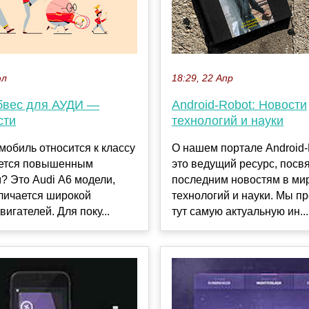
юл
18:29, 22 Апр
бвес для АУДИ —
Android-Robot: Новости
сти
технологий и науки
мобиль относится к классу
О нашем портале Android
ается повышенным
это ведущий ресурс, пос
? Это Audi А6 модели,
последним новостям в ми
личается широкой
технологий и науки. Мы п
вигателей. Для поку...
тут самую актуальную ин...