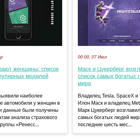
ар
00:00, 07 Июл
рают женщины: список
Маск и Цукерберг возг
пулярных моделей
список самых богатых
мира
выявили наиболее
Владелец Tesla, SpaceX и T
е автомобили у женщин в
Илон Маск и владелец Meta
ти данные были получены
Марк Цукерберг возглавил
атам анализа страхового
самых богатых людей мир
руппы «Ренесс...
последние шесть мес...