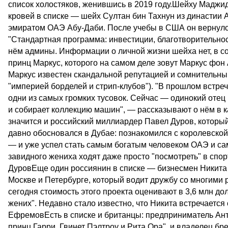
список холостяков, женившись в 2019 году.Шейху Мадж
кровей в списке — шейх Султан бин Тахнун из династии
эмиратом ОАЭ Абу-Даби. После учебы в США он вернулся
"Стандартная программа: инвестиции, благотворительнос
нём админы. Информации о личной жизни шейха нет, в со
принц Маркус, которого на самом деле зовут Маркус фон 
Маркус известен скандальной репутацией и сомнительны
"империей борделей и стрип-клубов"). "В прошлом встре
одни из самых громких тусовок. Сейчас — одинокий отец
и собирает коллекцию машин", — рассказывают о нём в 
значится и российский миллиардер Павел Дуров, который
давно обосновался в Дубае: познакомился с королевской
— и уже успел стать самым богатым человеком ОАЭ и са
завидного жениха ходят даже просто "посмотреть" в спорт
ДуровЕще один россиянин в списке — бизнесмен Никита
Москве и Петербурге, который водит дружбу со многими 
сегодня стоимость этого проекта оценивают в 3,6 млн д
жених". Недавно стало известно, что Никита встречается
ЕфремовЕсть в списке и британцы: предприниматель Ан
принц Гарри, Гвинет Пэлтроу и Рита Ора", и владелец 