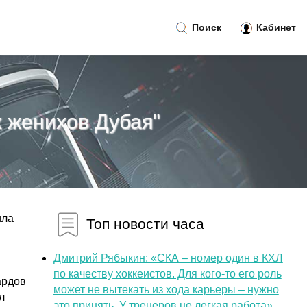
Поиск
Кабинет
х женихов Дубая"
ила
Топ новости часа
Дмитрий Рябыкин: «СКА – номер один в КХЛ
по качеству хоккеистов. Для кого-то его роль
ардов
может не вытекать из хода карьеры – нужно
л
это принять. У тренеров не легкая работа»...