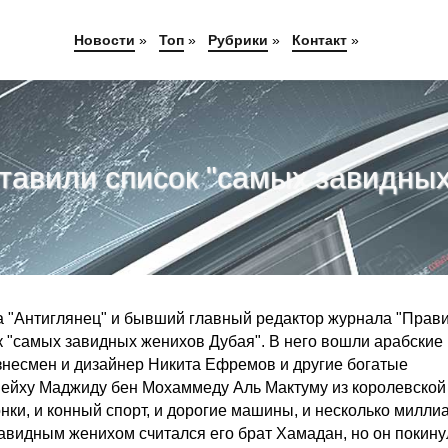
Новости
»
Топ
»
Рубрики
»
Контакт
»
тавили список "самых завидны
ла "Антиглянец" и бывший главный редактор журнала "Прав
к "самых завидных женихов Дубая". В него вошли арабские
изнесмен и дизайнер Никита Ефремов и другие богатые
шейху Маджиду бен Мохаммеду Аль Мактуму из королевской
онки, и конный спорт, и дорогие машины, и несколько милли
авидным женихом считался его брат Хамадан, но он покину