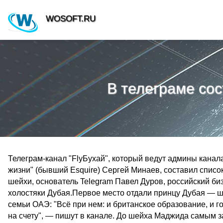
WOSOFT.RU
В телеграме сос
Телеграм-канал "FlyБухай", который ведут админы кана
жизни" (бывший Esquire) Сергей Минаев, составил списо
шейхи, основатель Telegram Павел Дуров, российский б
холостяки Дубая.Первое место отдали принцу Дубая — 
семьи ОАЭ: "Всё при нем: и британское образование, и г
на счету", — пишут в канале. До шейха Маджида самым з