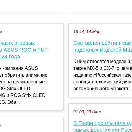
я
16:44, 14 Мар
учших игровых
Составлен рейтинг са
в ASUS ROG и TUF
надежных моделей Ma
024 года
К ним относятся модели 3, 
ду компания ASUS
также MX-5 и CX-7, о чем 
ет обратить внимание
изданию «Российская газе
его на великолепные
сообщил технический дир
OG Strix OLED
автомобильного маркетп...
 и ROG Strix OLED
. Оба...
01:00, 29 Июл
В Твери проплывала од
к
самых дорогих яхт Рос