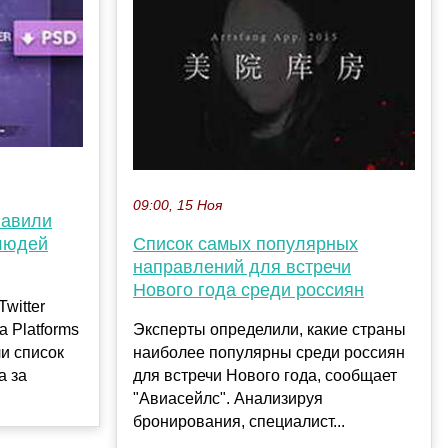
09:00, 15 Ноя
лавили
 людей
Список самых популярных
направлений для встречи
Нового года среди россиян
witter
 Platforms
Эксперты определили, какие страны
и список
наиболее популярны среди россиян
а за
для встречи Нового года, сообщает
"Авиасейлс". Анализируя
бронирования, специалист...