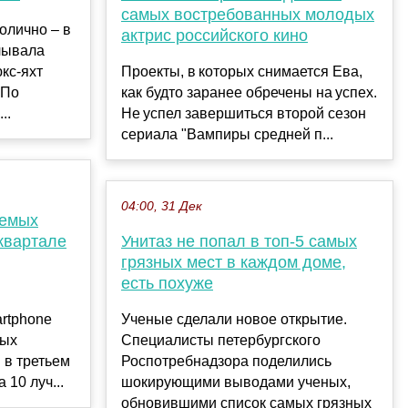
самых востребованных молодых
олично – в
актрис российского кино
лывала
кс-яхт
Проекты, в которых снимается Ева,
 По
как будто заранее обречены на успех.
..
Не успел завершиться второй сезон
сериала "Вампиры средней п...
04:00, 31 Дек
аемых
квартале
Унитаз не попал в топ-5 самых
грязных мест в каждом доме,
есть похуже
artphone
Ученые сделали новое открытие.
мых
Специалисты петербургского
в третьем
Роспотребнадзора поделились
 10 луч...
шокирующими выводами ученых,
обновившими список самых грязных