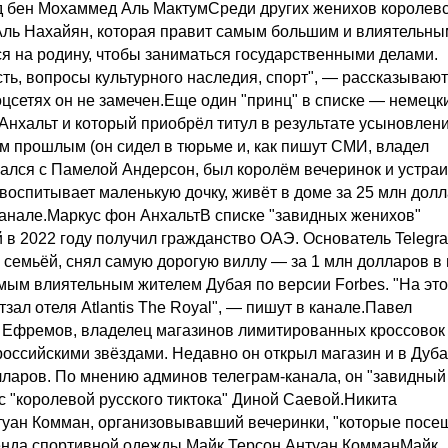
ид бен Мохаммед Аль МактумСреди других женихов королев
 Аль Нахайян, которая правит самым большим и влиятельны
 на родину, чтобы заниматься государственными делами.
ть, вопросы культурного наследия, спорт", — рассказывают
цсетях он не замечен.Еще один "принц" в списке — немецк
Анхальт и который приобрёл титул в результате усыновлени
м прошлым (он сидел в тюрьме и, как пишут СМИ, владел
чался с Памелой Андерсон, был королём вечеринок и устра
 воспитывает маленькую дочку, живёт в доме за 25 млн дол
канале.Маркус фон АнхальтВ списке "завидных женихов"
 в 2022 году получил гражданство ОАЭ. Основатель Telegr
 семьёй, снял самую дорогую виллу — за 1 млн долларов в 
мым влиятельным жителем Дубая по версии Forbes. "На это
зал отеля Atlantis The Royal", — пишут в канале.Павел
 Ефремов, владелец магазинов лимитированных кроссовок
российскими звёздами. Недавно он открыл магазин и в Дуба
олларов. По мнению админов телеграм-канала, он "завидный
 с "королевой русского тиктока" Диной Саевой.Никита
туан Комман, организовывавший вечеринки, "которые посе
бренда спортивной одежды Майк Терсон.Антуан КомманМайк