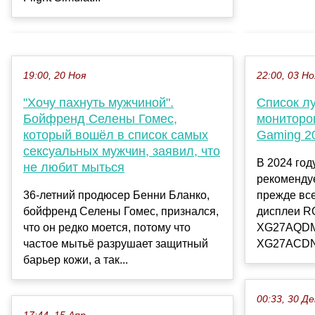
19:00, 20 Ноя
22:00, 03 Но
"Хочу пахнуть мужчиной".
Список л
Бойфренд Селены Гомес,
мониторо
который вошёл в список самых
Gaming 2
сексуальных мужчин, заявил, что
В 2024 го
не любит мыться
рекоменду
36-летний продюсер Бенни Бланко,
прежде вс
бойфренд Селены Гомес, признался,
дисплеи R
что он редко моется, потому что
XG27AQDMG
частое мытьё разрушает защитный
XG27ACDNG
барьер кожи, а так...
00:33, 30 Де