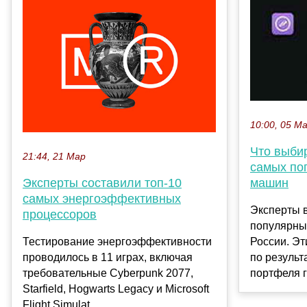
10:00, 05 М
Что выби
21:44, 21 Мар
самых по
Эксперты составили топ-10
машин
самых энергоэффективных
Эксперты 
процессоров
популярны
Тестирование энергоэффективности
России. Э
проводилось в 11 играх, включая
по результ
требовательные Cyberpunk 2077,
портфеля г
Starfield, Hogwarts Legacy и Microsoft
Flight Simulat...