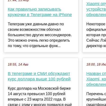
17:44, 15 Апр
Xiaomi оп
Как правильно записывать
устройств
кружочки в Телеграме на iPhone
обновлен
Телеграм уже давным-давно по
Некоторое 
своим возможностям обогнал
официальн
большинство других мессенджеров.
которая пр
Это можно очень легко определить
Сейчас Лэ
по тому, что отдельные функ...
директор к
18:55, 14 Авг
18:00, 18 И
В телеграме и СМИ обсуждают
Назван с
курс доллара выше 100 рублей
Xiaomi, к
обновлен
Курс доллара на Московской бирже
14 августа превысил 100 рублей
Перечень с
впервые с 23 марта 2022 года. В
крупнейши
связи с этим у многих появился ещё
смартфона