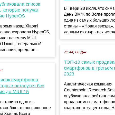
убликовала список
В Твери 28 июля, что симв
, которые получат
День ВМФ, по Волге проп
ие HyperOS
одна из самых больших лю
время назад Xiaomi
страны – «Новая звезда».
о анонсировала HyperOS,
данным из открытых источ.
идет на смену MIUI.
й Цзюнь, генеральный
омпании, представ...
21:44, 06 Дек
ТОП-10 самых продав
смартфонов в третьем 
юн
2023
писок смартфонов
Аналитическая компания
оторые останутся без
Counterpoint Research Sm
ия до MIUI 15
опубликовала рейтинг са
оставило одно из
продаваемых смартфонов 
х сообществ посвященное
квартале текущего года. На
м Xiaomi. Всего