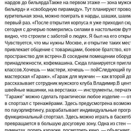
нардов до бильярдаТакже на первом этаже — зона мужског
бильярд» и «свободную пирамиду». Тут планируют пров
курительная зона, можно поиграть в нарды, шашки, шахм
первый раз. «После открытия корпуса я уже приходил сю
сегодня с дочерью померились силами в настольном фут
видно, что строили с заботой о людях. Я был на его отк
Чувствуется, что мы нужны Москве, и открытие таких мес
привлекает общение с товарищами, боевое братство, кото
пространство для встреч».В соседнем помещении оборудо
принадлежности, ­кофемашина. Сюда планируется пригл
классов.Хочешь — мастери, хочешь — пойСледующий пу
мастерская «Гараж». «Гараж для мужчин — как второй до
рассказывает сотрудник мужского клуба Владимир.В цент
швейные машинки, на верстаках — инст­рументы, перчатк
"Гараже" можно сделать практически любое изделие — о
в спорт­зал с тренажёрами. Здесь предусмотрена возмож
по пауэрлифтингу, разрабатывает индивидуальные прог
функциональный спортзал. Здесь можно играть в баскетб
превращается в большую досуговую зону. Одна из стен —
рументах, попеть караоке, посмотреть кино, — объясняе