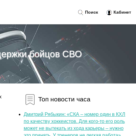
Поиск
Кабинет
ддержки бойцов СВО
х
Топ новости часа
Дмитрий Рябыкин: «СКА – номер один в КХЛ
по качеству хоккеистов. Для кого-то его роль
может не вытекать из хода карьеры – нужно
это принять. У тренеров не легкая работа»...