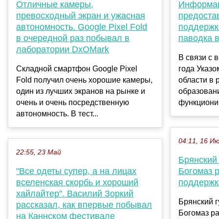
Отличные камеры,
Информац
превосходный экран и ужасная
предоста
автономность. Google Pixel Fold
поддержк
в очередной раз побывал в
паводка в
лаборатории DxOMark
В связи с 
Складной смартфон Google Pixel
года Указо
Fold получил очень хорошие камеры,
области в
один из лучших экранов на рынке и
образован
очень и очень посредственную
функциони
автономность. В тест...
04:11, 16 И
22:55, 23 Май
Брянский
"Все одеты супер, а на лицах
Богомаз р
вселенская скорбь и хороший
поддержк
хайлайтер". Василий Зоркий
Брянский 
рассказал, как впервые побывал
Богомаз ра
на Каннском фестивале