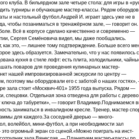
о клуба. В биль­ярдном зале четыре стола: для игры в «ру
одить турниры и обучающие мастер-классы. Рядом оборудо
аты и настольный футбол.Андрей И. играет здесь уже не в
да, чтобы позаниматься в тренажёрном зале, — говорит он.
боле. Всё в корпусе сделано качественно и современно —
рытии, Сергея Семёновича видел, мы даже пообщались.
т, как это, — лишнее тому подтверждение. Больше всего ме
рое здесь образуется. Замечательно, что у нас появилось 
вана кухня в стиле лофт: есть плита, холодильники, чайны
ашать поваров для проведения кулинарных мастер-
нкт нашей импровизированной экскурсии по центру —
м, поэтому мы оборудовали его с заботой о наших гостях»,
ре зала стоит «Москвич-401» 1955 года выпуска. Рядом —
и, спецовки. Отдельная зона отведена для работы с дерево
т ключа до табуретки», — говорит Владимир.Поднимаемся 
ность заниматься в инвалидном кресле. Тренер, мастер спо
раммы для каждого.За соседней дверью — много­
ол, волейбол, мини-футбол, а при необходимости зал
 это огромный экран со сценой.«Можно поиграть на инст­
т сотрудник зала Вячеслав. — Планируем мастер-классы по