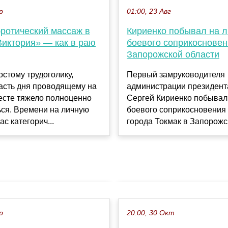
р
01:00, 23 Авг
эротический массаж в
Кириенко побывал на 
Виктория» — как в раю
боевого соприкосновен
Запорожской области
остому трудоголику,
Первый замруководителя
асть дня проводящему на
администрации президент
есте тяжело полноценно
Сергей Кириенко побывал
ься. Времени на личную
боевого соприкосновения
ас категорич...
города Токмак в Запорожск
р
20:00, 30 Окт