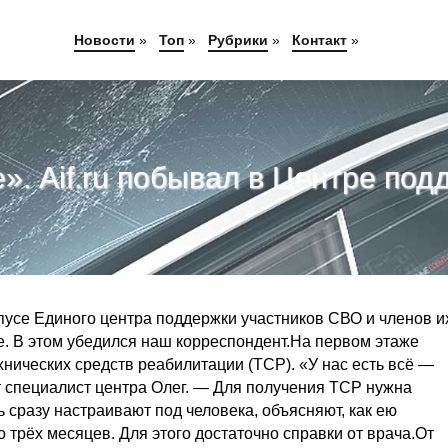
Новости
»
Топ
»
Рубрики
»
Контакт
»
. Аif.ru побывал в Центре по
пусе Единого центра поддержки участников СВО и членов и
е. В этом убедился наш корреспондент.На первом этаже
хнических средств реабилитации (ТСР). «У нас есть всё —
т специалист центра Олег. — Для получения ТСР нужна
сразу настраивают под человека, объясняют, как ею
до трёх месяцев. Для этого достаточно справки от врача.От