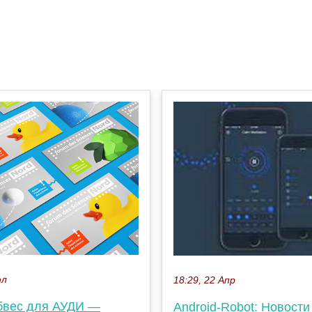
юл
18:29, 22 Апр
бвес для АУДИ —
Android-Robot: Новости