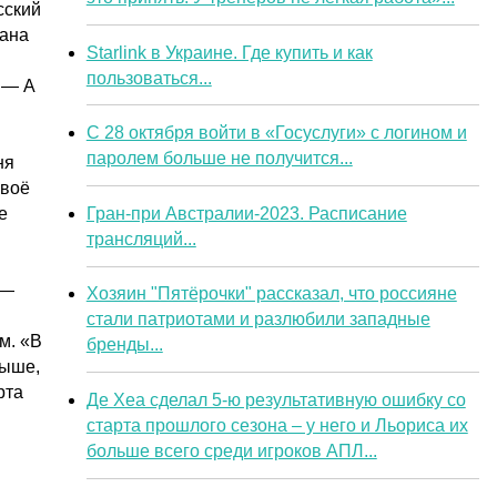
сский
вана
Starlink в Украине. Где купить и как
пользоваться...
 — А
С 28 октября войти в «Госуслуги» с логином и
паролем больше не получится...
ня
своё
Гран-при Австралии-2023. Расписание
е
трансляций...
 —
Хозяин "Пятёрочки" рассказал, что россияне
стали патриотами и разлюбили западные
м. «В
бренды...
выше,
рта
Де Хеа сделал 5-ю результативную ошибку со
старта прошлого сезона – у него и Льориса их
больше всего среди игроков АПЛ...