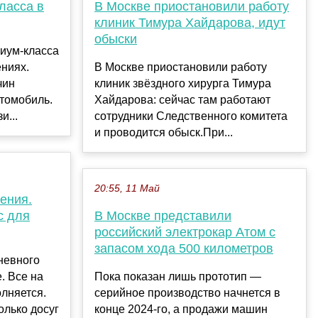
ласса в
В Москве приостановили работу
клиник Тимура Хайдарова, идут
обыски
иум-класса
ниях.
В Москве приостановили работу
чин
клиник звёздного хирурга Тимура
томобиль.
Хайдарова: сейчас там работают
и...
сотрудники Следственного комитета
и проводится обыск.При...
20:55, 11 Май
ения.
с для
В Москве представили
российский электрокар Атом с
запасом хода 500 километров
невного
. Все на
Пока показан лишь прототип —
лняется.
серийное производство начнется в
олько досуг
конце 2024-го, а продажи машин