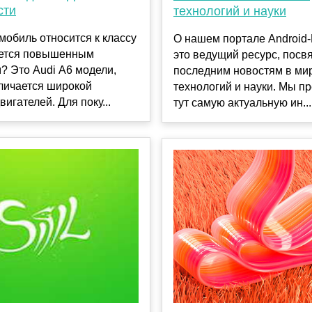
сти
технологий и науки
мобиль относится к классу
О нашем портале Android
ается повышенным
это ведущий ресурс, пос
? Это Audi А6 модели,
последним новостям в ми
личается широкой
технологий и науки. Мы п
вигателей. Для поку...
тут самую актуальную ин...