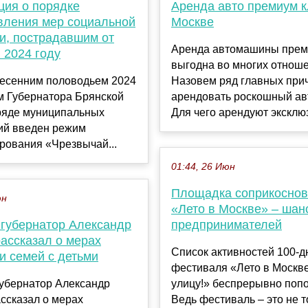
ия о порядке
Аренда авто премиум к
вления мер социальной
Москве
и, пострадавшим от
Аренда автомашины прем
 2024 году
выгодна во многих отноше
весенним половодьем 2024
Назовем ряд главных при
м Губернатора Брянской
арендовать роскошный ав
 ряде муниципальных
Для чего арендуют эксклюз
ий введен режим
рования «Чрезвычай...
01:44, 26 Июн
Площадка соприкоснов
юн
«Лето в Москве» – шан
 губернатор Александр
предпринимателей
ассказал о мерах
Список активностей 100-д
и семей с детьми
фестиваля «Лето в Москве
губернатор Александр
улицу!» беспрерывно попо
ссказал о мерах
Ведь фестиваль – это не т