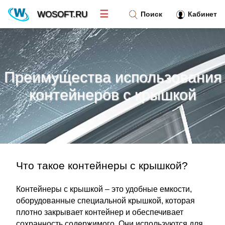
☰
WOSOFT.RU
Поиск
Кабинет
Новости
»
Преимущества использования
Тренд новостей
»
контейнеров с крышкой
Рубрики
»
Правила
»
Что такое контейнеры с крышкой?
Контакт
»
Контейнеры с крышкой – это удобные емкости,
оборудованные специальной крышкой, которая
плотно закрывает контейнер и обеспечивает
сохранность содержимого. Они используются для