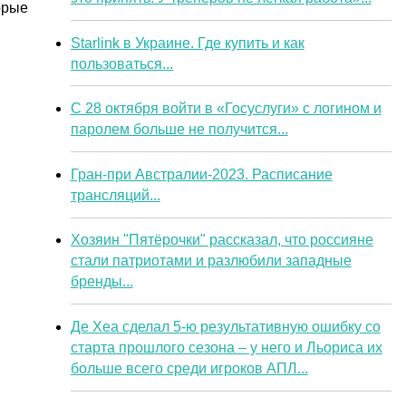
орые
Starlink в Украине. Где купить и как
пользоваться...
С 28 октября войти в «Госуслуги» с логином и
паролем больше не получится...
Гран-при Австралии-2023. Расписание
трансляций...
Хозяин "Пятёрочки" рассказал, что россияне
стали патриотами и разлюбили западные
бренды...
Де Хеа сделал 5-ю результативную ошибку со
старта прошлого сезона – у него и Льориса их
больше всего среди игроков АПЛ...