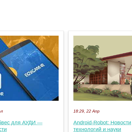
18:29, 22 Апр
юл
Android-Robot: Новости
бвес для АУДИ —
технологий и науки
сти