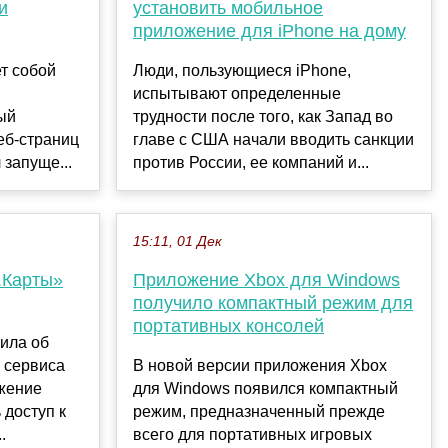
и
установить мобильное
приложение для iPhone на дому
ет собой
Люди, пользующиеся iPhone,
испытывают определенные
ый
трудности после того, как Запад во
еб-страниц
главе с США начали вводить санкции
 запуще...
против России, ее компаний и...
15:11, 01 Дек
.Карты»
Приложение Xbox для Windows
получило компактный режим для
портативных консолей
ила об
 сервиса
В новой версии приложения Xbox
жение
для Windows появился компактный
 доступ к
режим, предназначенный прежде
.
всего для портативных игровых