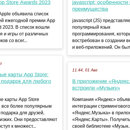
p Store Awards 2023
jаvascript: особенности 
преимущества
Apple объявила список
ей ежегодной премии App
jаvascript (JS) представля
d 2023. В список вошли
популярный язык
 и игры от различных
программирования, котор
ов со всег...
востребован в создании в
и веб-приложений. Он был
р
11:44, 01 Авг
ые карты App Store:
 подарок для любого
В приложение «Яндекс
встроили «Музыку»
е карты App Store
Компания «Яндекс» объяв
я все более популярным
интеграции стримингового
подарка для друзей,
«Яндекс.Музыка» в прило
лизких. Они предоставляют
«Яндекс.Карты». Получить
ступ к множест...
своей библиотеке «Музык..