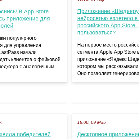
Приложение «Шедевру
оснись! В App Store
нейросетью взлетело в
сь приложение для
российского App Store.
ролей
пользоваться?
ики популярного
На первое место российск
я для управления
сегмента Apple App Store 
LastPass начали
приложение «Яндекс Шеде
дать клиентов о фейковой
котором мы рассказывали
неджера с аналогичным
Оно позволяет генерирова.
к
15:00, 09 Май
ъявила победителей
Десктопное приложени