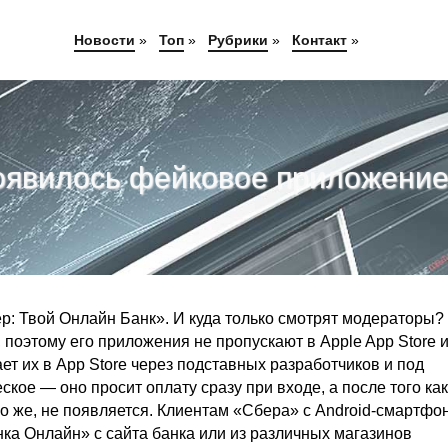
Новости
»
Топ
»
Рубрики
»
Контакт
»
появилось фейковое приложени
р: Твой Онлайн Банк». И куда только смотрят модераторы?
поэтому его приложения не пропускают в Apple App Store 
ет их в App Store через подставных разработчиков и под
ое — оно просит оплату сразу при входе, а после того как
чно же, не появляется. Клиентам «Сбера» с Android-смартф
ка Онлайн» с сайта банка или из различных магазинов