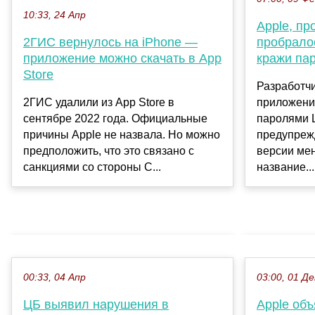
10:33, 24 Апр
Apple, пр
2ГИС вернулось на iPhone —
пробрало
приложение можно скачать в App
кражи па
Store
Разработч
2ГИС удалили из App Store в
приложени
сентябре 2022 года. Официальные
паролями 
причины Apple не назвала. Но можно
предупреж
предположить, что это связано с
версии ме
санкциями со стороны С...
название...
00:33, 04 Апр
03:00, 01 Де
ЦБ выявил нарушения в
Apple об