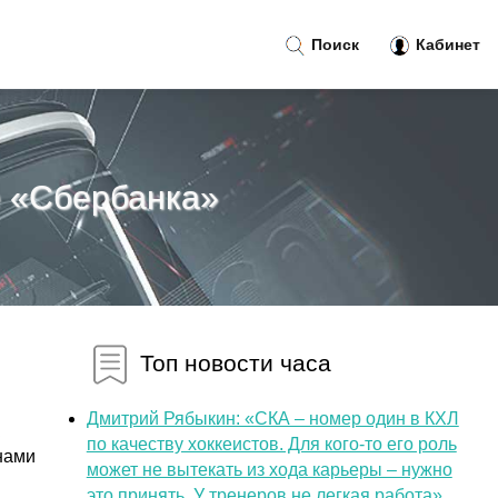
Поиск
Кабинет
е «Сбербанка»
Топ новости часа
и
Дмитрий Рябыкин: «СКА – номер один в КХЛ
по качеству хоккеистов. Для кого-то его роль
онами
может не вытекать из хода карьеры – нужно
это принять. У тренеров не легкая работа»...