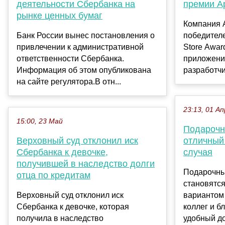
деятельности Сбербанка на
премии Ap
рынке ценных бумаг
Компания 
Банк России вынес постановления о
победител
привлечении к административной
Store Awar
ответственности Сбербанка.
приложения
Информация об этом опубликована
разработчик
на сайте регулятора.В отн...
23:13, 01 Ап
15:00, 23 Май
Подарочн
Верховный суд отклонил иск
отличный
Сбербанка к девочке,
случая
получившей в наследство долги
Подарочны
отца по кредитам
становятс
Верховный суд отклонил иск
вариантом 
Сбербанка к девочке, которая
коллег и б
получила в наследство
удобный до