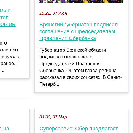
м» с
15:22, 07 Июн
 топ
 Как им
Брянский губернатор подписал
соглашение с Председателем
Правления Сбербанка
ого
взлетело
Губернатор Брянской области
врум», о
подписал соглашение с
 ранее.
Председателем Правления
..
Сбербанка. Об этом глава региона
рассказал в своих соцсетях. В Санкт-
Петерб...
04:00, 07 Мар
е на
Суперсервис: Сбер предлагает