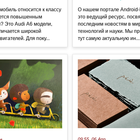
О нашем портале Android
мобиль относится к классу
это ведущий ресурс, пос
ается повышенным
последним новостям в ми
? Это Audi А6 модели,
технологий и науки. Мы п
личается широкой
тут самую актуальную ин...
вигателей. Для поку...
09:55, 06 Апр
ев