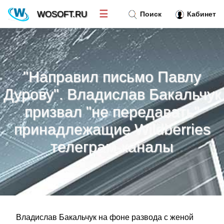
☰
WOSOFT.RU
Поиск
Кабинет
Новости
»
"Направил письмо Павлу
Тренд новостей
»
Дурову". Владислав Бакальчук
призвал "не передавать"
Рубрики
»
принадлежащие Wildberries
Правила
телеграм-каналы
»
Контакт
»
Владислав Бакальчук на фоне развода с женой