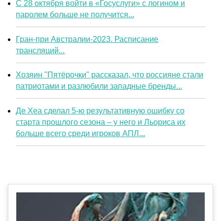
С 28 октября войти в «Госуслуги» с логином и
паролем больше не получится...
Гран-при Австралии-2023. Расписание
трансляций...
Хозяин "Пятёрочки" рассказал, что россияне стали
патриотами и разлюбили западные бренды...
Де Хеа сделал 5-ю результативную ошибку со
старта прошлого сезона – у него и Льориса их
больше всего среди игроков АПЛ...