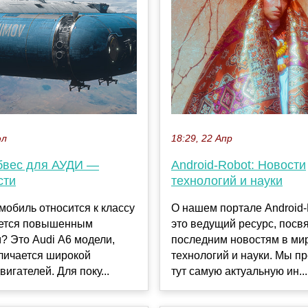
юл
18:29, 22 Апр
бвес для АУДИ —
Android-Robot: Новости
сти
технологий и науки
мобиль относится к классу
О нашем портале Android
ается повышенным
это ведущий ресурс, пос
? Это Audi А6 модели,
последним новостям в ми
личается широкой
технологий и науки. Мы п
вигателей. Для поку...
тут самую актуальную ин...