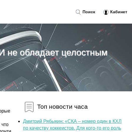
Поиск
Кабинет
И не обладает целостным
Топ новости часа
торые
Дмитрий Рябыкин: «СКА – номер один в КХЛ
 что
по качеству хоккеистов. Для кого-то его роль
почти