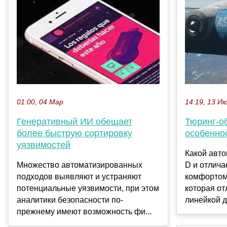
14:19, 13 И
01:00, 04 Мар
Тюринг-о
Генеративный ИИ обещает
особенно
более быструю сортировку
уязвимостей
Какой авто
D и отлич
Множество автоматизированных
комфортом
подходов выявляют и устраняют
которая от
потенциальные уязвимости, при этом
линейкой д
аналитики безопасности по-
прежнему имеют возможность фи...