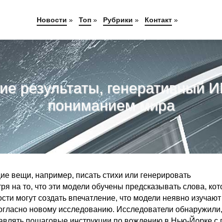
Новости
»
Топ
»
Рубрики
»
Контакт
»
ие результаты, генеративный И
пониманием мира
е вещи, например, писать стихи или генерировать
 на то, что эти модели обучены предсказывать слова, ко
сти могут создать впечатление, что модели неявно изучают
 согласно новому исследованию. Исследователи обнаружили,
авлять пошаговые инструкции по вождению в Нью-Йорке с 