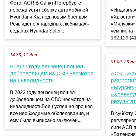
Фото: AGR В Санкт-Петербурге
перезапустят сборку автомобилей
«Индиана»
Hyundai и Kia под новым брендом.
«Хьюстон»,
Речь идет о «народных любимцах» —
«Милуоки»
седанах Hyundai Soler...
чемпионат
132:129 (41:
14:33, 11 Апр
01:00, 26 Но
В 2022 году пензенец пошел
добровольцем на СВО несмотря
ACB. «Ва
на инвалидность
разгроми
«Мурсия»
В 2022 году пензенец пошел
«Ховенту
добровольцем на СВО несмотря на
результа
инвалидностьБоец успешно прошел
все необходимые обследования, и
В субботу,
ему было выписано заключен...
регулярно
лиги ACB 
«Валенсия»