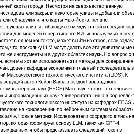
енней карты города. Несмотря на сверхъестественную
 исследователи закрыли некоторые улицы и добавили объе
атели обнаружили, что карты Нью-Йорка, неявно
ествующих улиц, изгибающихся между сеткой и соединяющ
дствия для моделей генеративного ИИ, используемых в реа
ботает в одном контексте, может выйти из строя, если задач
ом, что, поскольку LLM могут делать все эти удивительные
и же инструменты и в других областях науки. Но вопрос о 
н, если мы хотим использовать эти методы для совершения
ан, доцент кафедры экономики и главный исследователь в
 Массачусетского технологического института (LIDS). К
ь ведущий автор Кейон Вафа, постдок Гарвардского
 и компьютерных наук (EECS) Массачусетского технологичес
ук и информационных наук Университета Тиша в Корнеллск
чусетского технологического института на кафедрах EECS 
дставлено на конференции по нейронным системам обработк
в arXiv. Новые метрики Исследователи сосредоточились н
тор, которая формирует основу LLM, таких как GPT-4.
вых данных, чтобы предсказывать следующий токен в