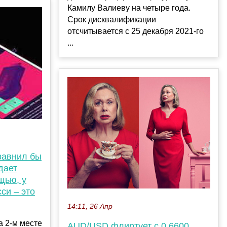
Камилу Валиеву на четыре года.
Срок дисквалификации
отсчитывается с 25 декабря 2021-го
...
равнил бы
дает
щью, у
си – это
14:11, 26 Апр
а 2-м месте
AUD/USD флиртует с 0.6600,