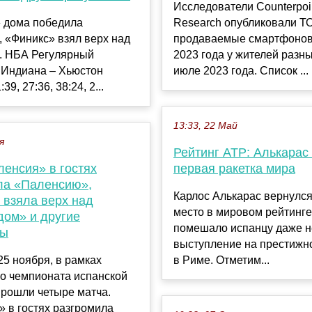
Исследователи Counterpoi
 дома победила
Research опубликовали Т
 «Финикс» взял верх над
продаваемые смартфонов
. НБА Регулярный
2023 года у жителей разны
 Индиана – Хьюстон
июле 2023 года. Список ...
39, 27:36, 38:24, 2...
13:33, 22 Май
я
Рейтинг ATP: Алькарас 
ленсия» в гостях
первая ракетка мира
ла «Паленсию»,
Карлос Алькарас вернулся
 взяла верх над
место в мировом рейтинге
дом» и другие
помешало испанцу даже н
ты
выступление на престижн
 25 ноября, в рамках
в Риме. Отметим...
го чемпионата испанской
прошли четыре матча.
 в гостях разгромила