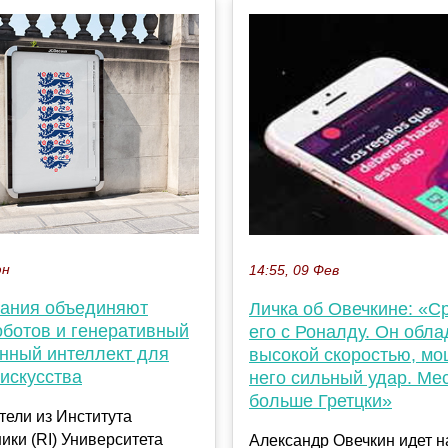
юн
14:55, 09 Фев
ания объединяют
Личка об Овечкине: «С
оботов и генеративный
его с Роналду. Он обла
енный интеллект для
высокой скоростью, мо
искусства
него сильный удар. Мес
больше Гретцки»
ели из Института
ики (RI) Университета
Александр Овечкин идет н