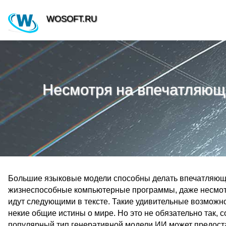
WOSOFT.RU
Несмотря на впечатляющ
Большие языковые модели способны делать впечатляющи
жизнеспособные компьютерные программы, даже несмотря
идут следующими в тексте. Такие удивительные возможно
некие общие истины о мире. Но это не обязательно так,
популярный тип генеративной модели ИИ может предост