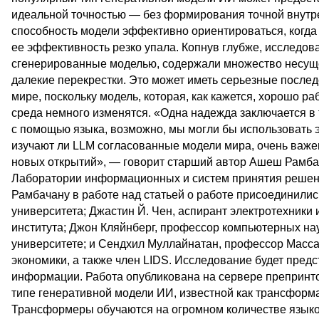
идеальной точностью — без формирования точной внутр
способность модели эффективно ориентироваться, когда
ее эффективность резко упала. Копнув глубже, исследов
сгенерированные моделью, содержали множество несущ
далекие перекрестки. Это может иметь серьезные после
мире, поскольку модель, которая, как кажется, хорошо ра
среда немного изменятся. «Одна надежда заключается в т
с помощью языка, возможно, мы могли бы использовать эт
изучают ли LLM согласованные модели мира, очень важе
новых открытий», — говорит старший автор Ашеш Рамбач
Лаборатории информационных и систем принятия решений
Рамбачану в работе над статьей о работе присоединилис
университета; Джастин Й. Чен, аспирант электротехники
института; Джон Кляйнберг, профессор компьютерных на
университете; и Сендхил Муллайнатан, профессор Масса
экономики, а также член LIDS. Исследование будет пре
информации. Работа опубликована на сервере препринто
типе генеративной модели ИИ, известной как трансформа
Трансформеры обучаются на огромном количестве языко