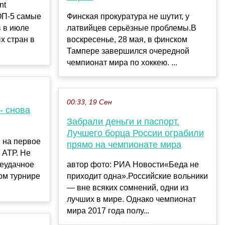
nt
ОП-5 самые
Финская прокуратура не шутит, у
 в июле
латвийцев серьёзные проблемы.В
х стран в
воскресенье, 28 мая, в финском
Тампере завершился очередной
чемпионат мира по хоккею. ...
00:33, 19 Сен
- снова
Забрали деньги и паспорт.
Лучшего борца России ограбили
 на первое
прямо на чемпионате мира
 АТР. Не
еудачное
автор фото: РИА Новости«Беда не
ом турнире
приходит одна».Российские вольники
— вне всяких сомнений, одни из
лучших в мире. Однако чемпионат
мира 2017 года полу...