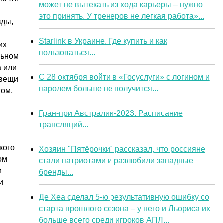
может не вытекать из хода карьеры – нужно
это принять. У тренеров не легкая работа»...
зды,
Starlink в Украине. Где купить и как
их
пользоваться...
льном
а или
С 28 октября войти в «Госуслуги» с логином и
 вещи
паролем больше не получится...
том,
Гран-при Австралии-2023. Расписание
трансляций...
кого
Хозяин "Пятёрочки" рассказал, что россияне
ом
стали патриотами и разлюбили западные
и
бренды...
и
а
Де Хеа сделал 5-ю результативную ошибку со
старта прошлого сезона – у него и Льориса их
больше всего среди игроков АПЛ...