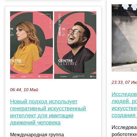
23:33, 07 И
06:44, 10 Май
Исследов
людей, р
Новый подход использует
искусств
генеративный искусственный
создания 
интеллект для имитации
движений человека
Исследоват
робототехн
Международная группа