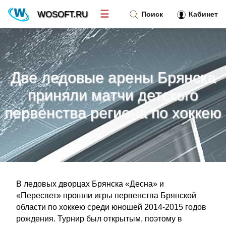
☰
WOSOFT.RU
Поиск
Кабинет
Новости
»
Две ледовые арены Брянска
Тренд новостей
»
приняли матчи детского
первенства региона по хоккею
Рубрики
»
Правила
»
Контакт
»
В ледовых дворцах Брянска «Десна» и
«Пересвет» прошли игры первенства Брянской
области по хоккею среди юношей 2014-2015 годов
рождения. Турнир был открытым, поэтому в