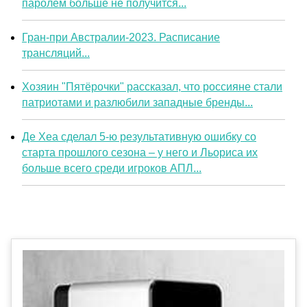
паролем больше не получится...
Гран-при Австралии-2023. Расписание
трансляций...
Хозяин "Пятёрочки" рассказал, что россияне стали
патриотами и разлюбили западные бренды...
Де Хеа сделал 5-ю результативную ошибку со
старта прошлого сезона – у него и Льориса их
больше всего среди игроков АПЛ...