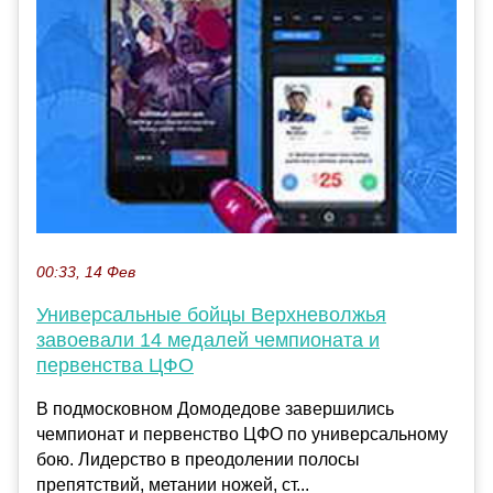
00:33, 14 Фев
Универсальные бойцы Верхневолжья
завоевали 14 медалей чемпионата и
первенства ЦФО
В подмосковном Домодедове завершились
чемпионат и первенство ЦФО по универсальному
бою. Лидерство в преодолении полосы
препятствий, метании ножей, ст...