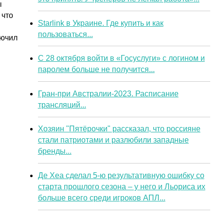
ы
 что
Starlink в Украине. Где купить и как
пользоваться...
лючил
С 28 октября войти в «Госуслуги» с логином и
паролем больше не получится...
Гран-при Австралии-2023. Расписание
трансляций...
Хозяин "Пятёрочки" рассказал, что россияне
стали патриотами и разлюбили западные
бренды...
Де Хеа сделал 5-ю результативную ошибку со
старта прошлого сезона – у него и Льориса их
больше всего среди игроков АПЛ...