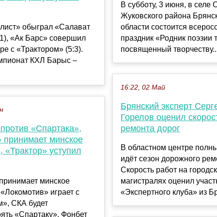
В субботу, 3 июня, в селе 
Жуковского района Брянс
лист» обыграл «Салават
области состоится всерос
1), «Ак Барс» совершил
праздник «Родник поэзии т
ре с «Трактором» (5:3).
посвященный творчеству..
мпионат КХЛ Барыс –
16:22, 02 Май
Брянский эксперт Серг
ен
Горелов оценил скорос
 против «Спартака»,
ремонта дорог
» принимает минское
В областном центре полн
, «Трактор» уступил
идёт сезон дорожного рем
Скорость работ на городс
 принимает минское
магистралях оценил участ
«Локомотив» играет с
«Экспертного клуба» из Бр
», СКА будет
ять «Спартаку». Фонбет