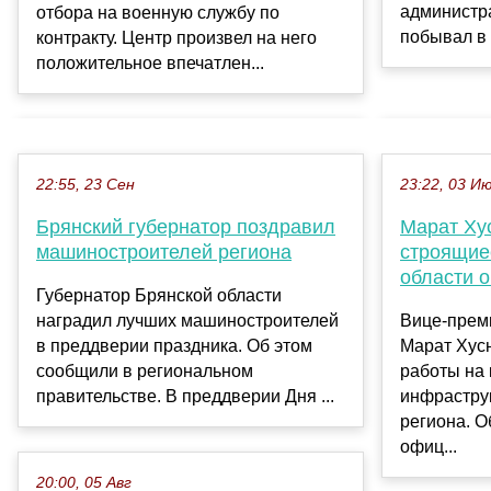
администр
отбора на военную службу по
побывал в м
контракту. Центр произвел на него
положительное впечатлен...
22:55, 23 Сен
23:22, 03 И
Брянский губернатор поздравил
Марат Ху
машиностроителей региона
строящие
области 
Губернатор Брянской области
наградил лучших машиностроителей
Вице-прем
в преддверии праздника. Об этом
Марат Хус
сообщили в региональном
работы на
правительстве. В преддверии Дня ...
инфраструк
региона. О
офиц...
20:00, 05 Авг