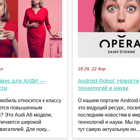
юл
18:29, 22 Апр
бвес для АУДИ —
Android-Robot: Новости
сти
технологий и науки
мобиль относится к классу
О нашем портале Android
ается повышенным
это ведущий ресурс, пос
? Это Audi А6 модели,
последним новостям в ми
личается широкой
технологий и науки. Мы п
вигателей. Для поку...
тут самую актуальную ин...