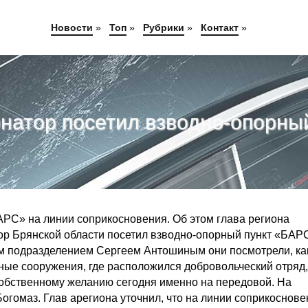
Новости
»
Топ
»
Рубрики
»
Контакт
»
рнатор посетил взводно-опорны
АРС» на линии соприкосновения. Об этом глава региона
тор Брянской области посетил взводно-опорный пункт «БАР
ом подразделением Сергеем Антошиным они посмотрели, ка
ые сооружения, где расположился добровольческий отряд
собственному желанию сегодня именно на передовой. На
огомаз. Глав арегиона уточнил, что на линии соприкоснове