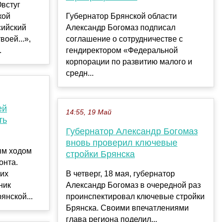
Овстуг
кой
Губернатор Брянской области
сийский
Александр Богомаз подписал
воей...»,
соглашение о сотрудничестве с
.
гендиректором «Федеральной
корпорации по развитию малого и
средн...
ей
14:55, 19 Май
ть
Губернатор Александр Богомаз
вновь проверил ключевые
ым ходом
стройки Брянска
онта.
ких
В четверг, 18 мая, губернатор
ник
Александр Богомаз в очередной раз
янской...
проинспектировал ключевые стройки
Брянска. Своими впечатлениями
глава региона поделил...