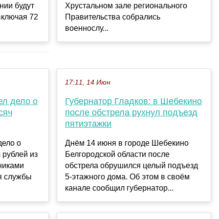
Хрустальном зале регионального
нии будут
Правительства собрались
включая 72
военнослу...
17:11, 14 Июн
ел дело о
Губернатор Гладков: в Шебекино
сяч
после обстрела рухнул подъезд
пятиэтажки
дело о
Днём 14 июня в городе Шебекино
 рублей из
Белгородской области после
никами
обстрела обрушился целый подъезд
я службы
5-этажного дома. Об этом в своём
канале сообщил губернатор...