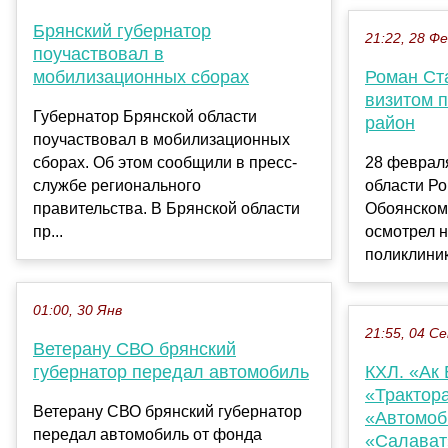
Брянский губернатор
21:22, 28 Ф
поучаствовал в
мобилизационных сборах
Роман Ст
визитом 
Губернатор Брянской области
район
поучаствовал в мобилизационных
сборах. Об этом сообщили в пресс-
28 февраля
службе регионального
области Ро
правительства. В Брянской области
Обоянском 
пр...
осмотрел 
поликлиник
01:00, 30 Янв
21:55, 04 С
Ветерану СВО брянский
губернатор передал автомобиль
КХЛ. «Ак 
«Трактора
Ветерану СВО брянский губернатор
«Автомоб
передал автомобиль от фонда
«Салават