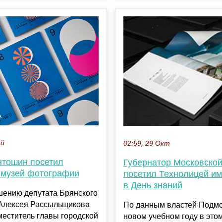
ай
02:59, 29 Окт
нтошин посетил
Губернатор Московской
 музей фотографии
посетил Технолицей им
в День знаний
шению депутата Брянского
 Алексея Рассыльщикова
По данным властей Подмо
еститель главы городской
новом учебном году в это