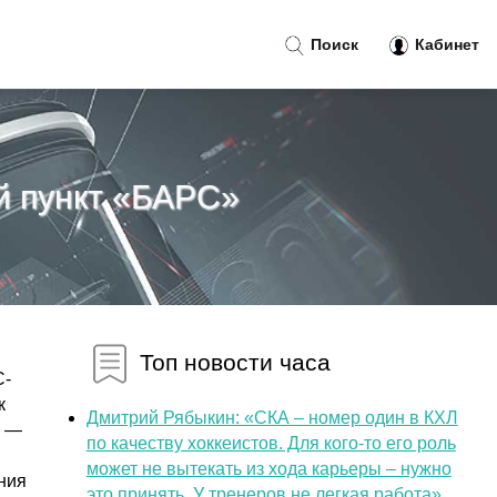
Поиск
Кабинет
й пункт «БАРС»
Топ новости часа
С-
к
Дмитрий Рябыкин: «СКА – номер один в КХЛ
, —
по качеству хоккеистов. Для кого-то его роль
может не вытекать из хода карьеры – нужно
ния
это принять. У тренеров не легкая работа»...