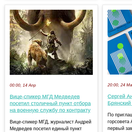
20:00, 24 М
00:00, 14 Апр
Сергей А
Вице-спикер МГД Медведев
Брянский
посетил столичный пункт отбора
на военную службу по контракту
По пригла
горсовета
Вице-спикер МГД, журналист Андрей
первый зам
Медведев посетил единый пункт