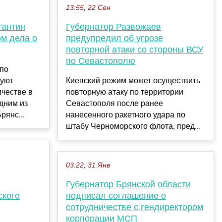
13:55, 22 Сен
тантин
Губернатор Развожаев
м дела о
предупредил об угрозе
повторной атаки со стороны ВСУ
по Севастополю
 по
дуют
Киевский режим может осуществить
честве в
повторную атаку по территории
дним из
Севастополя после ранее
рянс...
нанесенного ракетного удара по
штабу Черноморского флота, пред...
03:22, 31 Янв
Губернатор Брянской области
ского
подписал соглашение о
сотрудничестве с гендиректором
корпорации МСП