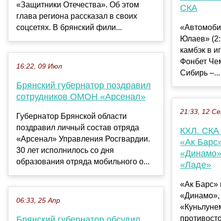
«Защитники Отечества». Об этом
СКА
глава региона рассказал в своих
соцсетях. В брянский фили...
«Автомоби
Юлаев» (2:
камбэк в иг
Фонбет Че
16:22, 09 Июл
Сибирь –...
Брянский губернатор поздравил
сотрудников ОМОН «Арсенал»
21:33, 12 С
Губернатор Брянской области
поздравил личный состав отряда
КХЛ. СКА
«Арсенал» Управления Росгвардии.
«Ак Барс
30 лет исполнилось со дня
«Динамо»
образования отряда мобильного о...
«Ладе»
«Ак Барс»
«Динамо», 
06:33, 25 Апр
«Куньлунем
противосто
Брянский губернатор обсудил