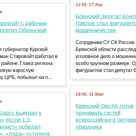
12:55, 27 Апр
ев
Брянский депутат Конс
аровойт с рабочим
Павлов стал фигуранто
посетил Обоянский
мошенничестве
Сотрудники СУ СК России
 губернатор Курской
Брянской области рассле
ман Старовойт работал в
уголовное дело о мошенни
районе. Глава региона
особо крупном размере. О
новую взрослую
фигурантов стал депутат Б
у ЦРБ, побывал на п...
18:00, 31 Май
ен
Брянский Овстуг готов
Барс» выиграл у
принимать гостей
» после 1:3,
всероссийского тютчев
илист» победил
праздника
», «Лада» уступила