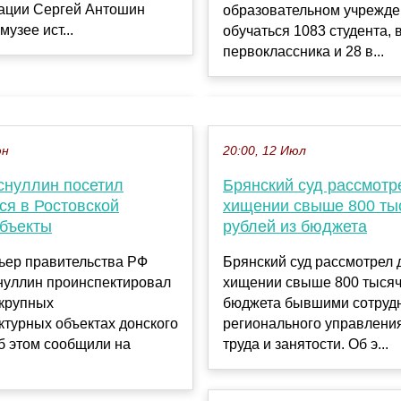
ации Сергей Антошин
образовательном учрежде
узее ист...
обучаться 1083 студента, 
первоклассника и 28 в...
юн
20:00, 12 Июл
снуллин посетил
Брянский суд рассмотр
ся в Ростовской
хищении свыше 800 ты
объекты
рублей из бюджета
ьер правительства РФ
Брянский суд рассмотрел 
нуллин проинспектировал
хищении свыше 800 тысяч
 крупных
бюджета бывшими сотруд
турных объектах донского
регионального управлени
б этом сообщили на
труда и занятости. Об э...