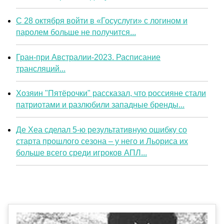
С 28 октября войти в «Госуслуги» с логином и
паролем больше не получится...
Гран-при Австралии-2023. Расписание
трансляций...
Хозяин "Пятёрочки" рассказал, что россияне стали
патриотами и разлюбили западные бренды...
Де Хеа сделал 5-ю результативную ошибку со
старта прошлого сезона – у него и Льориса их
больше всего среди игроков АПЛ...