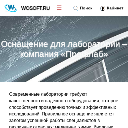
☰
WOSOFT.RU
Поиск
Кабинет
Новости
»
Оснащение для лаборатории –
Тренд новостей
»
компания «Профлаб»
Рубрики
»
Правила
»
Современные лаборатории требуют
Контакт
»
качественного и надежного оборудования, которое
способствует проведению точных и эффективных
исследований. Правильное оснащение является
залогом успешной работы специалистов в
различных отраслях: медицине, химии, биологии,