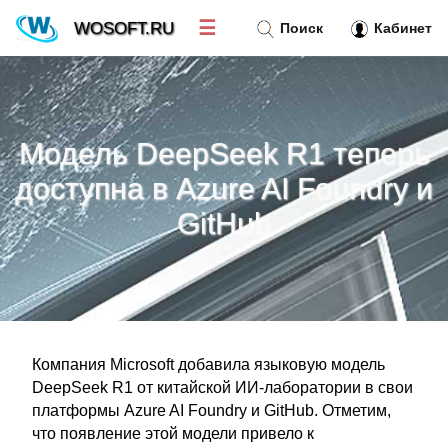
☰
WOSOFT.RU
Поиск
Кабинет
Новости
»
Модель DeepSeek R1 теперь
Тренд новостей
»
доступна в Azure AI Foundry и
GitHub
Рубрики
»
Правила
»
Контакт
»
Компания Microsoft добавила языковую модель
DeepSeek R1 от китайской ИИ-лаборатории в свои
платформы Azure AI Foundry и GitHub. Отметим,
что появление этой модели привело к