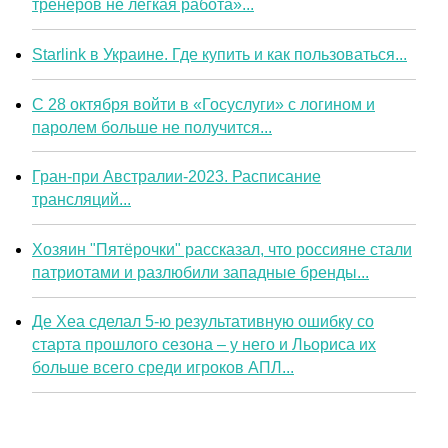
тренеров не легкая работа»...
Starlink в Украине. Где купить и как пользоваться...
С 28 октября войти в «Госуслуги» с логином и
паролем больше не получится...
Гран-при Австралии-2023. Расписание
трансляций...
Хозяин "Пятёрочки" рассказал, что россияне стали
патриотами и разлюбили западные бренды...
Де Хеа сделал 5-ю результативную ошибку со
старта прошлого сезона – у него и Льориса их
больше всего среди игроков АПЛ...