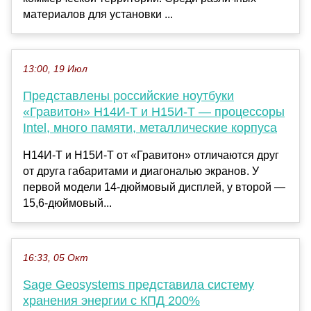
материалов для установки ...
13:00, 19 Июл
Представлены российские ноутбуки
«Гравитон» Н14И-Т и Н15И-Т — процессоры
Intel, много памяти, металлические корпуса
Н14И-Т и Н15И-Т от «Гравитон» отличаются друг
от друга габаритами и диагональю экранов. У
первой модели 14-дюймовый дисплей, у второй —
15,6-дюймовый...
16:33, 05 Окт
Sage Geosystems представила систему
хранения энергии с КПД 200%