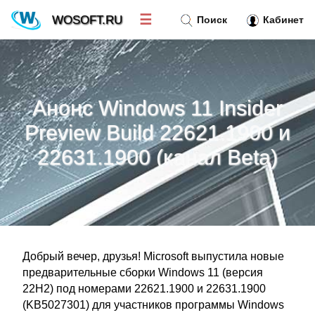
☰
WOSOFT.RU
Поиск
Кабинет
Новости
»
Анонс Windows 11 Insider
Тренд новостей
»
Preview Build 22621.1900 и
22631.1900 (канал Beta)
Рубрики
»
Правила
»
Контакт
»
Добрый вечер, друзья! Microsoft выпустила новые
предварительные сборки Windows 11 (версия
22H2) под номерами 22621.1900 и 22631.1900
(KB5027301) для участников программы Windows