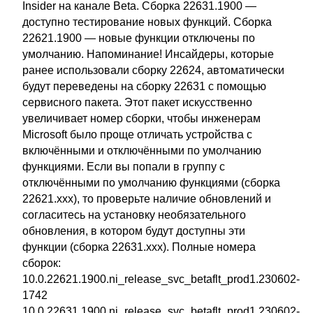
Insider на канале Beta. Сборка 22631.1900 —
доступно тестирование новых функций. Сборка
22621.1900 — новые функции отключены по
умолчанию. Напоминание! Инсайдеры, которые
ранее использовали сборку 22624, автоматически
будут переведены на сборку 22631 с помощью
сервисного пакета. Этот пакет искусственно
увеличивает номер сборки, чтобы инженерам
Microsoft было проще отличать устройства с
включёнными и отключёнными по умолчанию
функциями. Если вы попали в группу с
отключёнными по умолчанию функциями (сборка
22621.xxx), то проверьте наличие обновлений и
согласитесь на установку необязательного
обновления, в котором будут доступны эти
функции (сборка 22631.xxx). Полные номера
сборок:
10.0.22621.1900.ni_release_svc_betaflt_prod1.230602-
1742
10.0.22631.1900.ni_release_svc_betaflt_prod1.230602-