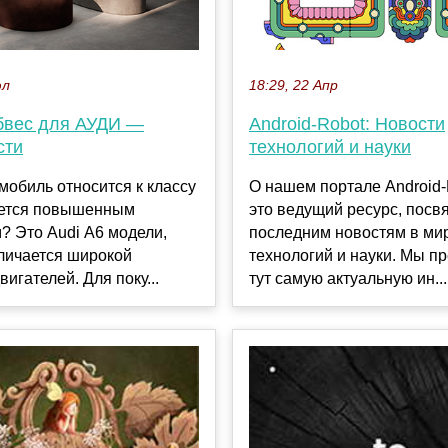
юл
18:29, 22 Апр
бвес для АУДИ —
Android-Robot: Новости
сти
технологий и науки
мобиль относится к классу
О нашем портале Android
ается повышенным
это ведущий ресурс, пос
? Это Audi А6 модели,
последним новостям в ми
личается широкой
технологий и науки. Мы п
вигателей. Для поку...
тут самую актуальную ин...