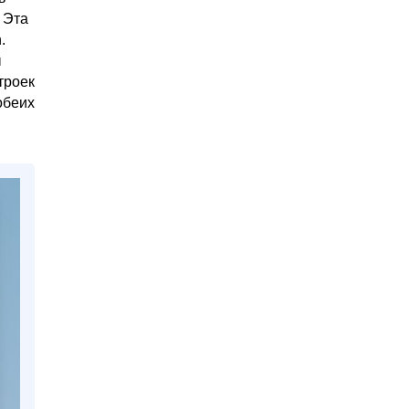
 Эта
.
ы
троек
обеих