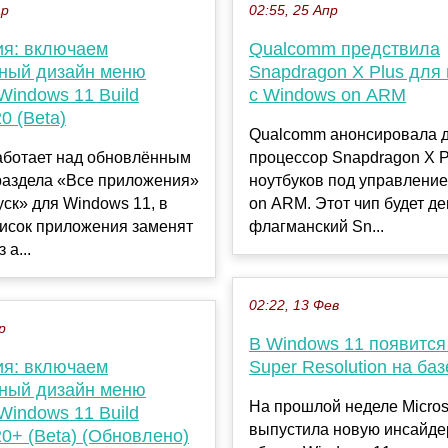
ар
02:55, 25 Апр
ия: включаем
Qualcomm предствила
ный дизайн меню
Snapdragon X Plus для
Windows 11 Build
с Windows on ARM
0 (Beta)
Qualcomm анонсировала 
работает над обновлённым
процессор Snapdragon X P
раздела «Все приложения»
ноутбуков под управлени
ск» для Windows 11, в
on ARM. Этот чип будет д
писок приложения заменят
флагманский Sn...
 а...
02:22, 13 Фев
р
В Windows 11 появится
ия: включаем
Super Resolution на ба
ный дизайн меню
На прошлой неделе Micros
Windows 11 Build
выпустила новую инсайде
0+ (Beta) (Обновлено)