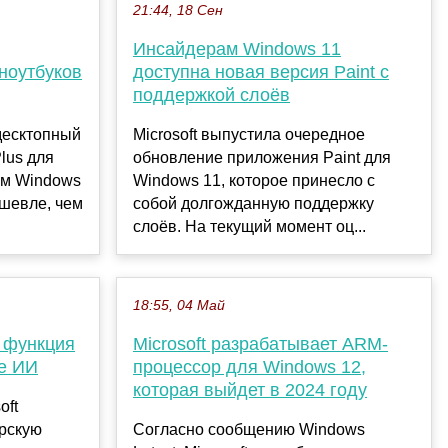
21:44, 18 Сен
Инсайдерам Windows 11
 ноутбуков
доступна новая версия Paint с
поддержкой слоёв
десктопный
Microsoft выпустила очередное
lus для
обновление приложения Paint для
ем Windows
Windows 11, которое принесло с
ешевле, чем
собой долгожданную поддержку
слоёв. На текущий момент оц...
18:55, 04 Май
 функция
Microsoft разрабатывает ARM-
зе ИИ
процессор для Windows 12,
которая выйдет в 2024 году
oft
рскую
Согласно сообщению Windows