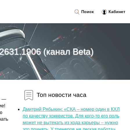
Поиск
Кабинет
22631.1906 (канал Beta)
Топ новости часа
6 —
ие!
Дмитрий Рябыкин: «СКА – номер один в КХЛ
ю
по качеству хоккеистов. Для кого-то его роль
чать
может не вытекать из хода карьеры – нужно
это принять. У тренеров не легкая работа»...