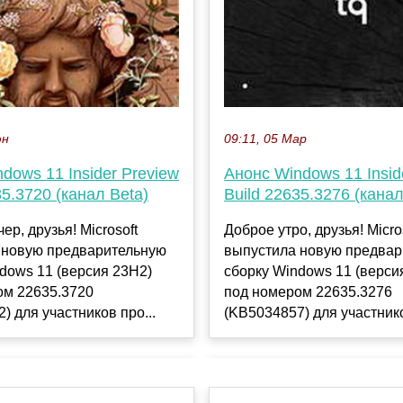
юн
09:11, 05 Мар
dows 11 Insider Preview
Анонс Windows 11 Insid
35.3720 (канал Beta)
Build 22635.3276 (канал
ер, друзья! Microsoft
Доброе утро, друзья! Micro
 новую предварительную
выпустила новую предвар
dows 11 (версия 23H2)
сборку Windows 11 (верси
ом 22635.3720
под номером 22635.3276
) для участников про...
(KB5034857) для участников