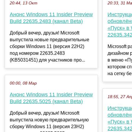
20:44, 13 Окт
20:33, 31 М
Анонс Windows 11 Insider Preview
Инструкц
Build 22635.2483 (канал Beta)
обновлён
«Пуск» в 
Добрый вечер, друзья! Microsoft
22635.342
выпустила новые предварительные
сборки Windows 11 (версия 22H2)
Microsoft 
под номером 22635.2483
дизайном 
(KB5031451) для участников про...
в меню «Пу
котором с
на сетку без
00:00, 08 Мар
Анонс Windows 11 Insider Preview
18:55, 27 Ап
Build 22635.5025 (канал Beta)
Инструкц
Добрый вечер, друзья! Microsoft
обновлён
выпустила новую предварительную
«Пуск» в 
сборку Windows 11 (версия 23H2)
22635.342