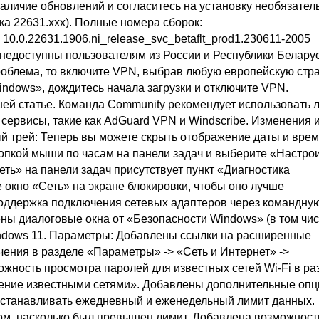
наличие обновлений и согласитесь на установку необязател
ка 22631.xxx). Полные номера сборок:
 10.0.22631.1906.ni_release_svc_betaflt_prod1.230611-2005
 недоступны пользователям из России и Республики Беларус
проблема, то включите VPN, выбрав любую европейскую стра
ndows», дождитесь начала загрузки и отключите VPN.
ей статье. Команда Community рекомендует использовать 
 сервисы, такие как AdGuard VPN и Windscribe. Изменения 
ый трей: Теперь вы можете скрыть отображение даты и вре
нопкой мыши по часам на панели задач и выберите «Настро
еть» на панели задач присутствует пункт «Диагностика
окно «Сеть» на экране блокировки, чтобы оно лучше
поддержка подключения сетевых адаптеров через командну
ны диалоговые окна от «Безопасности Windows» (в том чис
indows 11. Параметры: Добавлены ссылки на расширенные
чения в разделе «Параметры» -> «Сеть и Интернет» ->
ность просмотра паролей для известных сетей Wi-Fi в ра
вление известными сетями». Добавлены дополнительные опц
устанавливать ежедневный и еженедельный лимит данных.
ом, насколько был превышен лимит. Добавлена возможност