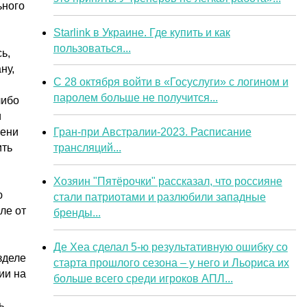
ьного
Starlink в Украине. Где купить и как
пользоваться...
ь,
ну,
С 28 октября войти в «Госуслуги» с логином и
паролем больше не получится...
либо
и
Гран-при Австралии-2023. Расписание
мени
трансляций...
ить
Хозяин "Пятёрочки" рассказал, что россияне
ю
стали патриотами и разлюбили западные
ле от
бренды...
Де Хеа сделал 5-ю результативную ошибку со
зделе
старта прошлого сезона – у него и Льориса их
ии на
больше всего среди игроков АПЛ...
ь