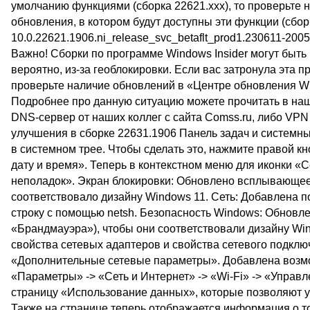
умолчанию функциями (сборка 22621.xxx), то проверьте 
обновления, в котором будут доступны эти функции (сбор
10.0.22621.1906.ni_release_svc_betaflt_prod1.230611-2005
Важно! Сборки по программе Windows Insider могут быть
вероятно, из-за геоблокировки. Если вас затронула эта 
проверьте наличие обновлений в «Центре обновления Wi
Подробнее про данную ситуацию можете прочитать в наш
DNS-сервер от наших коллег с сайта Comss.ru, либо VPN
улучшения в сборке 22631.1906 Панель задач и системн
в системном трее. Чтобы сделать это, нажмите правой к
дату и время». Теперь в контекстном меню для иконки «С
неполадок». Экран блокировки: Обновлено всплывающее 
соответствовало дизайну Windows 11. Сеть: Добавлена 
строку с помощью netsh. Безопасность Windows: Обновле
«Брандмауэра»), чтобы они соответствовали дизайну W
свойства сетевых адаптеров и свойства сетевого подклю
«Дополнительные сетевые параметры». Добавлена возмож
«Параметры» -> «Сеть и Интернет» -> «Wi-Fi» -> «Упра
страницу «Использование данных», которые позволяют 
Также на странице теперь отображается информация о т