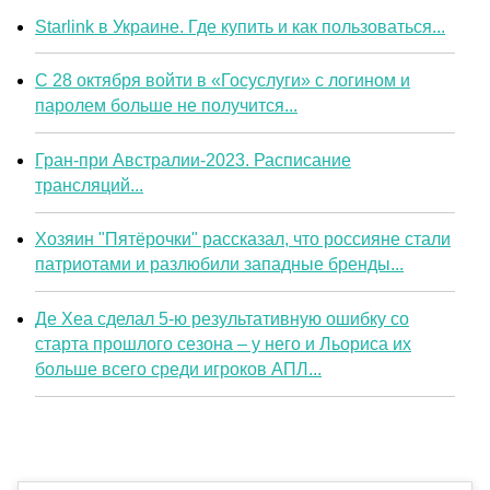
Starlink в Украине. Где купить и как пользоваться...
С 28 октября войти в «Госуслуги» с логином и
паролем больше не получится...
Гран-при Австралии-2023. Расписание
трансляций...
Хозяин "Пятёрочки" рассказал, что россияне стали
патриотами и разлюбили западные бренды...
Де Хеа сделал 5-ю результативную ошибку со
старта прошлого сезона – у него и Льориса их
больше всего среди игроков АПЛ...