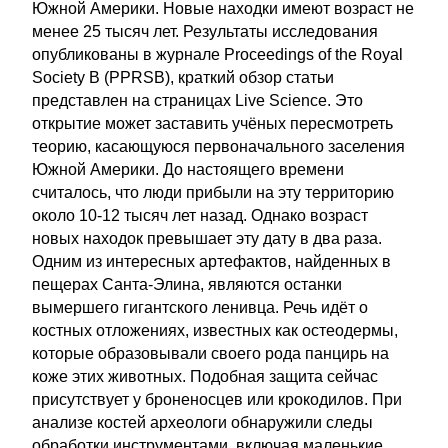
Южной Америки. Новые находки имеют возраст не
менее 25 тысяч лет. Результаты исследования
опубликованы в журнале Proceedings of the Royal
Society B (PPRSB), краткий обзор статьи
представлен на страницах Live Science. Это
открытие может заставить учёных пересмотреть
теорию, касающуюся первоначального заселения
Южной Америки. До настоящего времени
считалось, что люди прибыли на эту территорию
около 10-12 тысяч лет назад. Однако возраст
новых находок превышает эту дату в два раза.
Одним из интересных артефактов, найденных в
пещерах Санта-Элина, являются останки
вымершего гигантского ленивца. Речь идёт о
костных отложениях, известных как остеодермы,
которые образовывали своего рода панцирь на
коже этих животных. Подобная защита сейчас
присутствует у броненосцев или крокодилов. При
анализе костей археологи обнаружили следы
обработки инструментами, включая маленькие