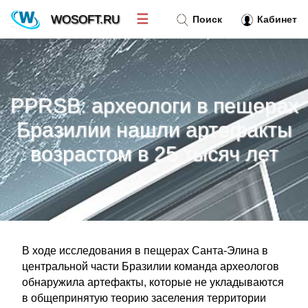
☰
WOSOFT.RU
Поиск
Кабинет
Новости
»
PPRSB: археологи в пещерах
Тренд новостей
»
Бразилии нашли артефакты
возрастом в 25 тысяч лет
Рубрики
»
Правила
»
Контакт
»
В ходе исследования в пещерах Санта-Элина в
центральной части Бразилии команда археологов
обнаружила артефакты, которые не укладываются
в общепринятую теорию заселения территории