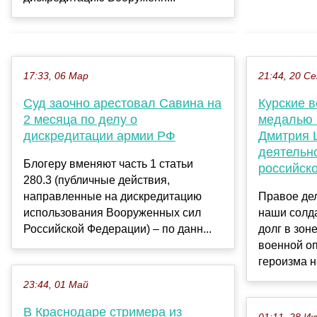
17:33, 06 Мар
21:44, 20 С
Суд заочно арестовал Савина на
Курские 
2 месяца по делу о
медалью 
дискредитации армии РФ
Дмитрия 
деятельн
Блогеру вменяют часть 1 статьи
российск
280.3 (публичные действия,
направленные на дискредитацию
Правое дел
использования Вооруженных сил
наши солд
Российской Федерации) – по данн...
долг в зон
военной оп
героизма н
23:44, 01 Май
В Краснодаре стримера из