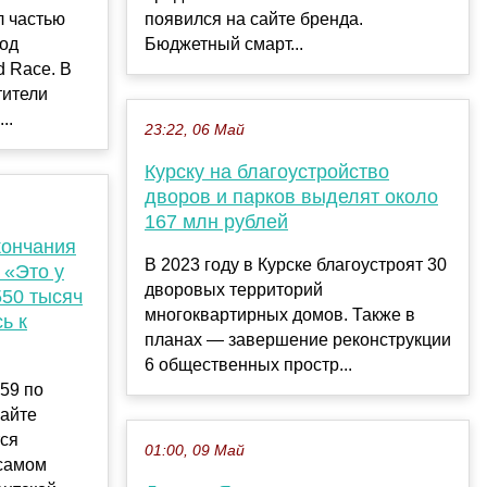
л частью
появился на сайте бренда.
под
Бюджетный смарт...
d Race. В
тители
..
23:22, 06 Май
Курску на благоустройство
дворов и парков выделят около
167 млн рублей
кончания
В 2023 году в Курске благоустроят 30
 «Это у
дворовых территорий
550 тысяч
многоквартирных домов. Также в
ь к
планах — завершение реконструкции
6 общественных простр...
:59 по
сайте
ся
01:00, 09 Май
 самом