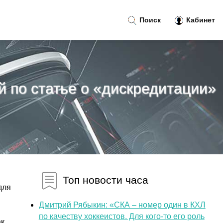
Поиск
Кабинет
 по статье о «дискредитации»
Топ новости часа
для
Дмитрий Рябыкин: «СКА – номер один в КХЛ
по качеству хоккеистов. Для кого-то его роль
ак