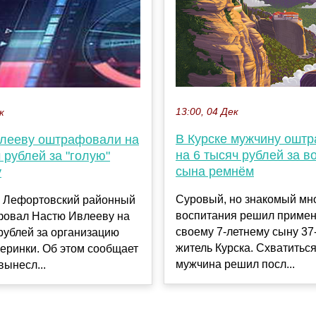
13:00, 04 Дек
к
В Курске мужчину ошт
лееву оштрафовали на
на 6 тысяч рублей за в
 рублей за "голую"
сына ремнём
у
Суровый, но знакомый мн
я Лефортовский районный
воспитания решил примен
фовал Настю Ивлееву на
своему 7-летнему сыну 37
рублей за организацию
житель Курска. Схватитьс
черинки. Об этом сообщает
мужчина решил посл...
вынесл...