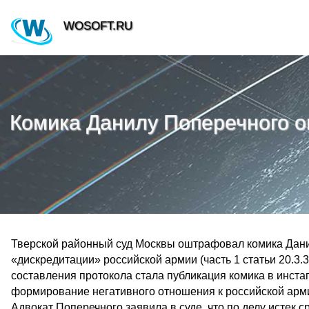
WOSOFT.RU
Комика Данилу Поперечного о
Тверской районный суд Москвы оштрафовал комика Данил
«дискредитации» российской армии (часть 1 статьи 20.3
составления протокола стала публикация комика в инста
формирование негативного отношения к российской арми
Адвокат Поперечного заявила в суде, что по делу истек с