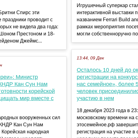
Игрушечный суперкар ста
Бритни Спирс эти
интерактивной выставки 
 праздники проводит с
названием Ferrari Build an
торых не видела два года:
рамках мероприятия посе
 Шоном Престоном и 18-
могли собственноручно по.
ейденом Джеймс...
13:44, 09 Дек
ен
Осталось 10 дней до о
ореи»: Министр
регистрации на конкурс
КНДР Кан Сун Нам
нас семейное», более 
готовности корейской
человек присоединилис
щищать мир вместе с
участию в нем
18 декабря 2023 года в 23
ародных вооруженных сил
московскому времени на 
 КНДР Кан Сун Нам
этосемейное.рф завершит
о Корейская народная
регистрация на участие в