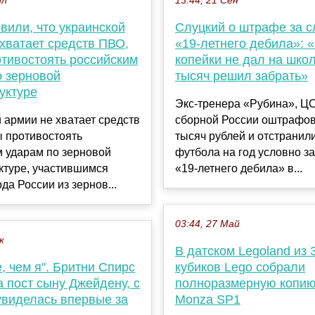
юл
13:44, 21 Сен
вили, что украинской
Слуцкий о штрафе за с
хватает средств ПВО,
«19-летнего дебила»: 
отивостоять российским
копейки не дал на школ
о зерновой
тысяч решил забрать»
уктуре
Экс-тренера «Рубина», Ц
 армии не хватает средств
сборной России оштрафов
ы противостоять
тысяч рублей и отстранили
м ударам по зерновой
футбола на год условно за
ктуре, участившимся
«19-летнего дебила» в...
да России из зернов...
03:44, 27 Май
к
В датском Legoland из 
, чем я". Бритни Спирс
кубиков Lego собрали
 пост сыну Джейдену, с
полноразмерную копию 
увиделась впервые за
Monza SP1