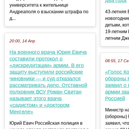
два года
университета к жительнице
Андреаполя о взыскании штрафа по
43-летняя 
д...
новогодние
детьми, ко
19-летним
летним Дж
20:00, 14 Апр
На военного врача Юрия Евича
составили протокол о
08:55, 17 С
«дискредитации» армии. В его
защиту выступили российские
«Голос К
чиновники — и суд отказался
обороны 
рассматривать дело. Отставной
заявил о 
полковник ВСУ Роман Свитан
армии за
называет этого врача
Россией
«садистом» и «доктором
Министр н
Менгеле»
(обороны)
Юрий Евич Российская полиция в
заявил, чт