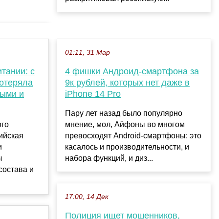
01:11, 31 Мар
тании: с
4 фишки Андроид-смартфона за
потеряла
9к рублей, которых нет даже в
тыми и
iPhone 14 Pro
Пару лет назад было популярно
ого
мнение, мол, Айфоны во многом
ийская
превосходят Android-смартфоны: это
и
касалось и производительности, и
ч
набора функций, и диз...
состава и
17:00, 14 Дек
Полиция ищет мошенников,