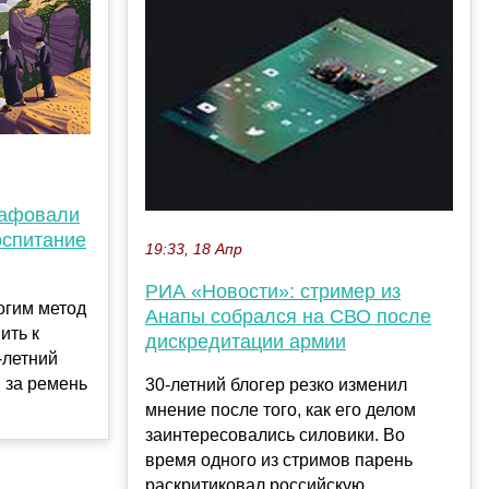
рафовали
оспитание
19:33, 18 Апр
РИА «Новости»: стример из
огим метод
Анапы собрался на СВО после
ить к
дискредитации армии
-летний
я за ремень
30-летний блогер резко изменил
мнение после того, как его делом
заинтересовались силовики. Во
время одного из стримов парень
раскритиковал российскую...