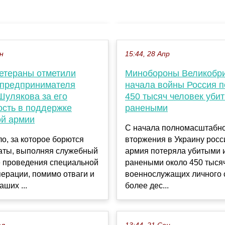
ен
15:44, 28 Апр
ветераны отметили
Минобороны Великобри
предпринимателя
начала войны Россия 
Шулякова за его
450 тысяч человек уби
ость в поддержке
ранеными
ой армии
С начала полномасштабн
о, за которое борются
вторжения в Украину росс
аты, выполняя служебный
армия потеряла убитыми 
е проведения специальной
ранеными около 450 тыся
ерации, помимо отваги и
военнослужащих личного 
аших ...
более дес...