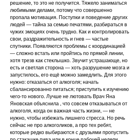
решение, то это не получится. Тяжело заниматься
любимыми делами, потому что совершенно
пропала мотивация. Поступки и поведение других
людей — тайна за семью печатями, разбираться в
чужих эмоциях очень трудно. Как и контролировать
свои, раздражительность и гнев — частые
спутники. Появляются проблемы с координацией
— сложно встать или пройтись по прямой линии,
хотя трезв как стеклышко. Звучит устрашающе, но
есть и светлая сторона — хоть разрушение мозга и
запустилось, его ещё можно замедлить. Для этого
нужно: отказаться от алкоголя; начать
сбалансированно питаться; приступить к изучению
чего-то нового. Лучше не лютовать Врач Яна
Яновская объяснила , что совсем отказываться от
алкоголя, когда он важная часть жизни, — не
нужно, чтобы избежать лишнего стресса. Но речь
сейчас не про алкоголиков, а про тех ребят,
которые редко выбираются с друзьями пропустить
по стакашке пива или в конце рабочей недели