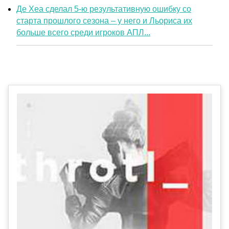
Де Хеа сделал 5-ю результативную ошибку со
старта прошлого сезона – у него и Льориса их
больше всего среди игроков АПЛ...