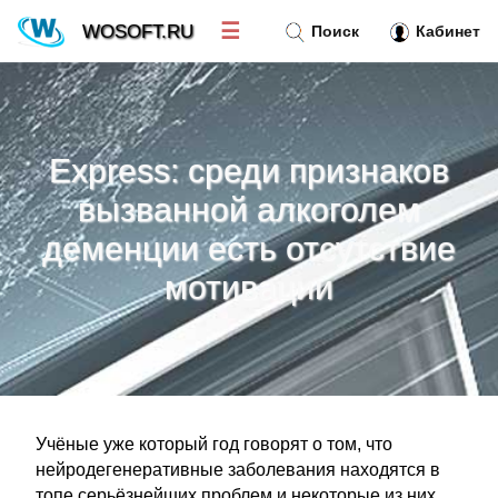
☰
WOSOFT.RU
Поиск
Кабинет
Новости
»
Express: среди признаков
Тренд новостей
»
вызванной алкоголем
деменции есть отсутствие
Рубрики
»
мотивации
Правила
»
Контакт
»
Учёные уже который год говорят о том, что
нейродегенеративные заболевания находятся в
топе серьёзнейших проблем и некоторые из них