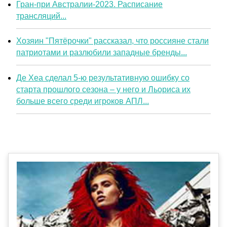
Гран-при Австралии-2023. Расписание
трансляций...
Хозяин "Пятёрочки" рассказал, что россияне стали
патриотами и разлюбили западные бренды...
Де Хеа сделал 5-ю результативную ошибку со
старта прошлого сезона – у него и Льориса их
больше всего среди игроков АПЛ...