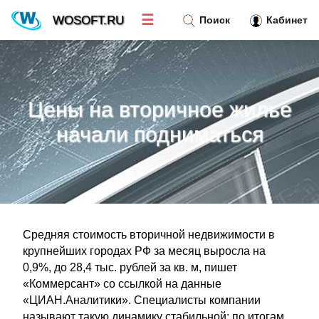
☰
WOSOFT.RU
Поиск
Кабинет
Новости
»
Цены на вторичное жилье
Тренд новостей
»
начали подниматься
Рубрики
»
Правила
»
Средняя стоимость вторичной недвижимости в
Контакт
»
крупнейших городах РФ за месяц выросла на
0,9%, до 28,4 тыс. рублей за кв. м, пишет
«Коммерсант» со ссылкой на данные
«ЦИАН.Аналитики». Специалисты компании
называют такую динамику стабильной: по итогам