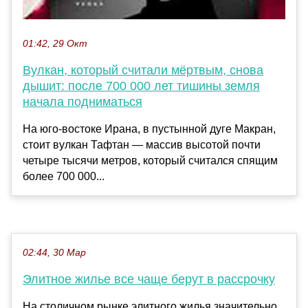
01:42, 29 Окт
Вулкан, который считали мёртвым, снова
дышит: после 700 000 лет тишины земля
начала подниматься
На юго-востоке Ирана, в пустынной дуге Макран,
стоит вулкан Тафтан — массив высотой почти
четыре тысячи метров, который считался спящим
более 700 000...
02:44, 30 Мар
Элитное жилье все чаще берут в рассрочку
На столичном рынке элитного жилья значительно