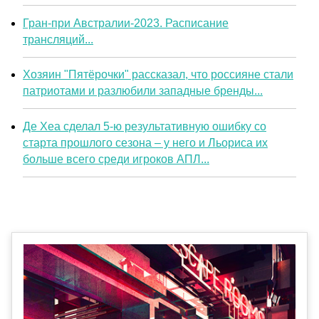
Гран-при Австралии-2023. Расписание
трансляций...
Хозяин "Пятёрочки" рассказал, что россияне стали
патриотами и разлюбили западные бренды...
Де Хеа сделал 5-ю результативную ошибку со
старта прошлого сезона – у него и Льориса их
больше всего среди игроков АПЛ...