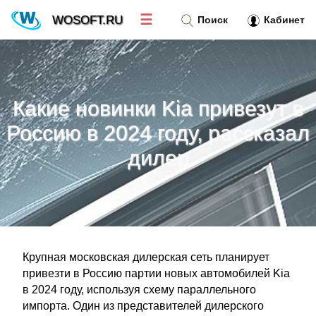
☰
WOSOFT.RU
Поиск
Кабинет
Новости
»
Какие новинки Kia привезут в
Тренд новостей
»
Россию в 2024 году, рассказал
дилер
Рубрики
»
Правила
»
Контакт
»
Крупная московская дилерская сеть планирует
привезти в Россию партии новых автомобилей Kia
в 2024 году, используя схему параллельного
импорта. Один из представителей дилерского