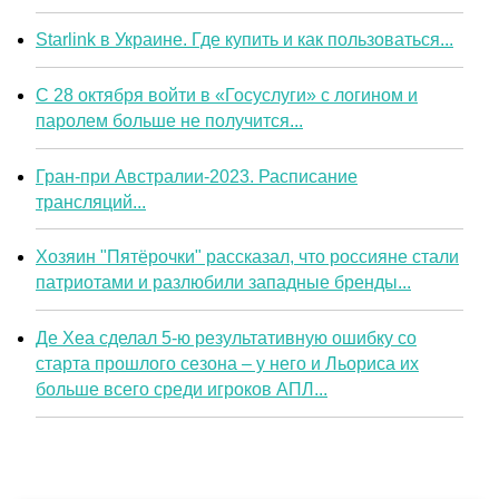
Starlink в Украине. Где купить и как пользоваться...
С 28 октября войти в «Госуслуги» с логином и
паролем больше не получится...
Гран-при Австралии-2023. Расписание
трансляций...
Хозяин "Пятёрочки" рассказал, что россияне стали
патриотами и разлюбили западные бренды...
Де Хеа сделал 5-ю результативную ошибку со
старта прошлого сезона – у него и Льориса их
больше всего среди игроков АПЛ...