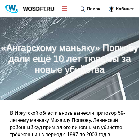
☰
WOSOFT.RU
Поиск
Кабинет
Новости
»
«Ангарскому маньяку» Попкову
Тренд новостей
»
дали ещё 10 лет тюрьмы за
новые убийства
Рубрики
»
Правила
»
Контакт
»
В Иркутской области вновь вынесли приговор 59-
летнему маньяку Михаилу Попкову. Ленинский
районный суд признал его виновным в убийстве
трёх женщин в период с 1997 по 2003 год в