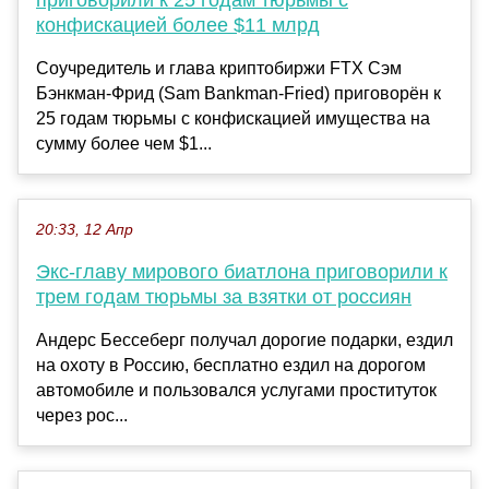
приговорили к 25 годам тюрьмы с
конфискацией более $11 млрд
Соучредитель и глава криптобиржи FTX Сэм
Бэнкман-Фрид (Sam Bankman-Fried) приговорён к
25 годам тюрьмы с конфискацией имущества на
сумму более чем $1...
20:33, 12 Апр
Экс-главу мирового биатлона приговорили к
трем годам тюрьмы за взятки от россиян
Андерс Бессеберг получал дорогие подарки, ездил
на охоту в Россию, бесплатно ездил на дорогом
автомобиле и пользовался услугами проституток
через рос...