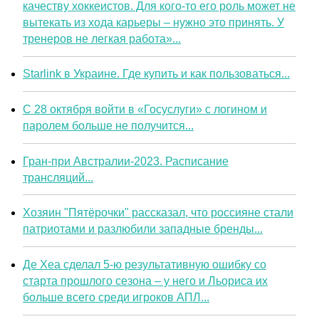
качеству хоккеистов. Для кого-то его роль может не
вытекать из хода карьеры – нужно это принять. У
тренеров не легкая работа»...
Starlink в Украине. Где купить и как пользоваться...
С 28 октября войти в «Госуслуги» с логином и
паролем больше не получится...
Гран-при Австралии-2023. Расписание
трансляций...
Хозяин "Пятёрочки" рассказал, что россияне стали
патриотами и разлюбили западные бренды...
Де Хеа сделал 5-ю результативную ошибку со
старта прошлого сезона – у него и Льориса их
больше всего среди игроков АПЛ...