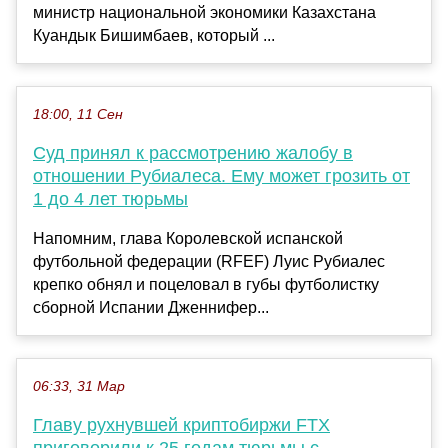
министр национальной экономики Казахстана
Куандык Бишимбаев, который ...
18:00, 11 Сен
Суд принял к рассмотрению жалобу в
отношении Рубиалеса. Ему может грозить от
1 до 4 лет тюрьмы
Напомним, глава Королевской испанской
футбольной федерации (RFEF) Луис Рубиалес
крепко обнял и поцеловал в губы футболистку
сборной Испании Дженнифер...
06:33, 31 Мар
Главу рухнувшей криптобиржи FTX