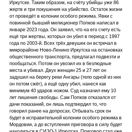
Иркутске. Таким образом, на счёту убийцы уже 86
жертв и три покушения на убийство. Остаток жизни
от проведёт в колонии особого режима. Явки с
повинной бывший милиционер Попков написал в
январе 2023 года. Он заявил, что на его счету есть
ещё три жертвы, которых он убил в период с 1997
года по 2003-й. Всех трёх девушек он встречал в
микрорайоне Ново-Ленино Иркутска на остановках
общественного транспорта, предлагал подвезти и
пообщаться. Потом он увозил их в безлюдные
места и убивал. Двух женщин 25 и 27 лет он
задушил на берегу реки Ангары (тело одной из них
он потом сжёг), а ещё одну убил, нанеся как
минимум 40 ударов ножом. Суд назначил ему 10
лет лишения свободы. Сам Попков отказался от
дачи показаний, он лишь подтвердил то, что
говорил ранее на допросах. Отбывать срок он
будет в исправительной колонии особого режима в
Мордовии, а до вступления приговора в силу будет
находиться в СИЗО-1 Иркутска. Приговор стал уже