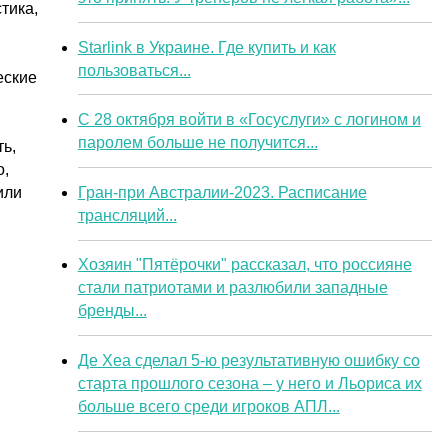
тика,
Starlink в Украине. Где купить и как
пользоваться...
еские
С 28 октября войти в «Госуслуги» с логином и
паролем больше не получится...
ь,
о,
Гран-при Австралии-2023. Расписание
или
трансляций...
Хозяин "Пятёрочки" рассказал, что россияне
стали патриотами и разлюбили западные
бренды...
Де Хеа сделал 5-ю результативную ошибку со
старта прошлого сезона – у него и Льориса их
больше всего среди игроков АПЛ...