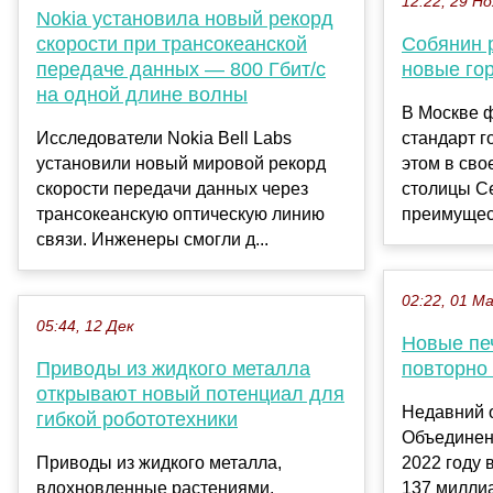
12:22, 29 Но
Nokia установила новый рекорд
скорости при трансокеанской
Собянин р
передаче данных — 800 Гбит/с
новые го
на одной длине волны
В Москве 
Исследователи Nokia Bell Labs
стандарт г
установили новый мировой рекорд
этом в сво
скорости передачи данных через
столицы С
трансокеанскую оптическую линию
преимущест
связи. Инженеры смогли д...
02:22, 01 М
05:44, 12 Дек
Новые пе
Приводы из жидкого металла
повторно
открывают новый потенциал для
Недавний 
гибкой робототехники
Объединенн
Приводы из жидкого металла,
2022 году 
вдохновленные растениями,
137 милли