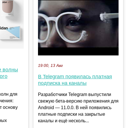
19:00, 13 Авг
е волны
ого
В Telegram появилась платная
подписка на каналы
волн для
Разработчики Telegram выпустили
чения:
свежую бета-версию приложения для
т основу
Android — 11.0.0. В ней появились
платные подписки на закрытые
ных
каналы и ещё несколь...