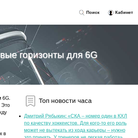
Поиск
Кабинет
вые горизонты для 6G
м 6G.
Топ новости часа
 Это
жду
Дмитрий Рябыкин: «СКА – номер один в КХЛ
по качеству хоккеистов. Для кого-то его роль
может не вытекать из хода карьеры – нужно
х в
это принять. У тренеров не легкая работа»...