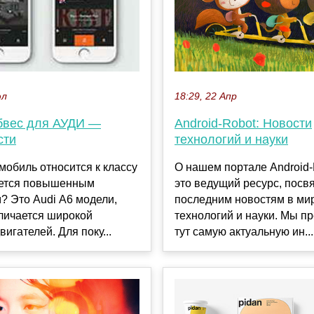
18:29, 22 Апр
юл
Android-Robot: Новости
бвес для АУДИ —
технологий и науки
сти
О нашем портале Android
мобиль относится к классу
это ведущий ресурс, пос
ается повышенным
последним новостям в ми
? Это Audi А6 модели,
технологий и науки. Мы п
личается широкой
тут самую актуальную ин...
вигателей. Для поку...