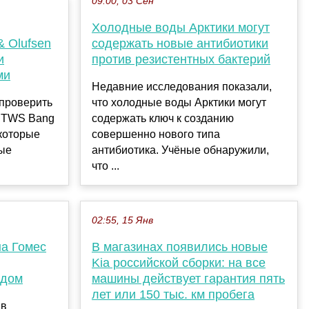
09:00, 03 Сен
Холодные воды Арктики могут
 Olufsen
содержать новые антибиотики
и
против резистентных бактерий
ми
Недавние исследования показали,
 проверить
что холодные воды Арктики могут
х TWS Bang
содержать ключ к созданию
 которые
совершенно нового типа
вые
антибиотика. Учёные обнаружили,
что ...
02:55, 15 Янв
на Гомес
В магазинах появились новые
Kia российской сборки: на все
ндом
машины действует гарантия пять
лет или 150 тыс. км пробега
 в