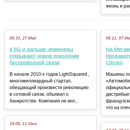
жизнь и ра
05:33, 27 Май
06:11, 07 И
К 6G и дальше: инженеры
На Мегам
открывают новое поколение
продават
беспроводной связи
Citroen
В начале 2010-х годов LightSquared ,
Машины по
многомиллиардный стартап,
«Автомоби
обещающий произвести революцию
официальн
в сотовой связи, объявил о
дистрибью
банкротстве. Компания не мог...
французски
что на отеч
19:00, 11 Окт