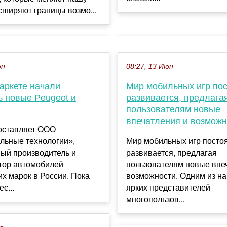
сширяют границы возмо...
юн
08:27, 13 Июн
аркете начали
Мир мобильных игр по
ь новые Peugeot и
развивается, предлага
пользователям новые
впечатления и возможн
ставляет ООО
льные технологии»,
Мир мобильных игр посто
ый производитель и
развивается, предлагая
тор автомобилей
пользователям новые впе
х марок в России. Пока
возможности. Одним из н
ес...
ярких представителей
многопользов...