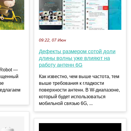
09:22, 07 Июн
Дефекты размером сотой доли
длины волны уже влияют на
работу антенн 6G
-Robot —
вященный
Как известно, чем выше частота, тем
ре
выше требования к гладкости
редлагаем
поверхности антенн. В W-диапазоне,
который будет использоваться
мобильной связью 6G, ...