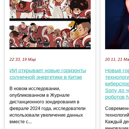
22:33, 19 Мар
20:11, 21 М
ИИ открывает новые горизонты
Новые го
солнечной энергетики в Китае
технологи
киберспо
В новом исследовании,
Sony до 
опубликованном в Журнале
роботов 
дистанционного зондирования в
феврале 2024 года, исследователи
Современн
использовали увеличение данных
технологий
вместе с...
Каждый де
инновации