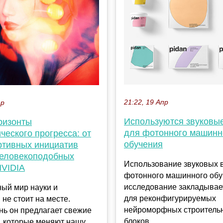
21:22, 19 Апр
ар
Используются звуковы
ризонты
для фотонного машинн
ческого прогресса: от
обучения
ртивных инициатив
человекоподобных
Использование звуковых 
NVIDIA
фотонного машинного обу
исследование закладывае
ый мир науки и
для реконфигурируемых
 не стоит на месте.
нейроморфных строитель
нь он предлагает свежие
блоков....
, которые меняют нашу