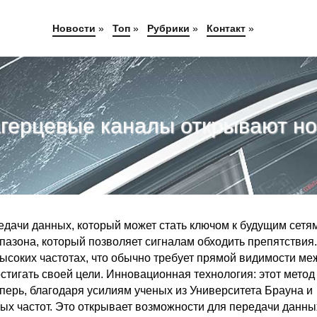
Новости
»
Топ
»
Рубрики
»
Контакт
»
агерцевые каналы открывают но
едачи данных, который может стать ключом к будущим сетя
пазона, который позволяет сигналам обходить препятствия.
 высоких частотах, что обычно требует прямой видимости ме
стигать своей цели. Инновационная технология: этот метод
еперь, благодаря усилиям ученых из Университета Брауна и
ых частот. Это открывает возможности для передачи данны