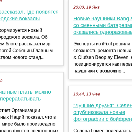
я
20:00, 19 Янв
ассказал, где появятся
родские вокзалы
Новые наушники Bang &
со сменными батареям
формируется новый
оказались одноразовы
ородского вокзала. Об
ем блоге рассказал мэр
Эксперты из iFixit решили
ергей Собянин.Главным
сложность ремонта новы
вом нового станд...
& Olufsen Beoplay Eleven,
позиционируется как пер
наушники с возможно...
ай
чатные платы можно
10:44, 13 Фев
 перерабатывать
"Лучшие друзья". Селе
отчет Организации
опубликовала новые
ых Наций показал, что в
фотографии с бойфре
в мире было произведено
ардов фунтов электронных
Селена Гомес поделилась