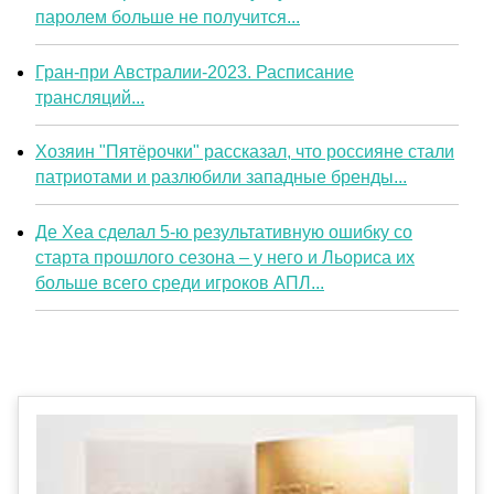
паролем больше не получится...
Гран-при Австралии-2023. Расписание
трансляций...
Хозяин "Пятёрочки" рассказал, что россияне стали
патриотами и разлюбили западные бренды...
Де Хеа сделал 5-ю результативную ошибку со
старта прошлого сезона – у него и Льориса их
больше всего среди игроков АПЛ...