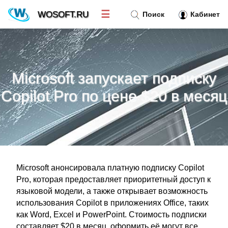
☰
WOSOFT.RU
Поиск
Кабинет
Новости
»
Microsoft запускает подписку
Тренд новостей
»
Copilot Pro по цене $20 в месяц
Рубрики
»
Правила
»
Microsoft анонсировала платную подписку Copilot
Контакт
»
Pro, которая предоставляет приоритетный доступ к
языковой модели, а также открывает возможность
использования Copilot в приложениях Office, таких
как Word, Excel и PowerPoint. Стоимость подписки
составляет $20 в месяц, оформить её могут все