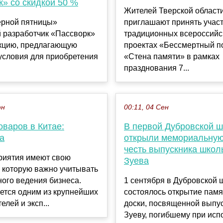
к» со скидкой 50 %
Жителей Тверской област
ёрной пятницы»
приглашают принять участ
й разработчик «Пассворк»
традиционных всероссийс
акцию, предлагающую
проектах «Бессмертный п
условия для приобретения
«Стена памяти» в рамках
празднования 7...
юн
00:11, 04 Сен
оваров в Китае:
В первой Дубровской 
а
открыли мемориальную
честь выпускника школ
риятия имеют свою
Зуева
 которую важно учитывать
ого ведения бизнеса.
1 сентября в Дубровской 
ется одним из крупнейших
состоялось открытие пам
елей и эксп...
доски, посвященной выпус
Зуеву, погибшему при исп