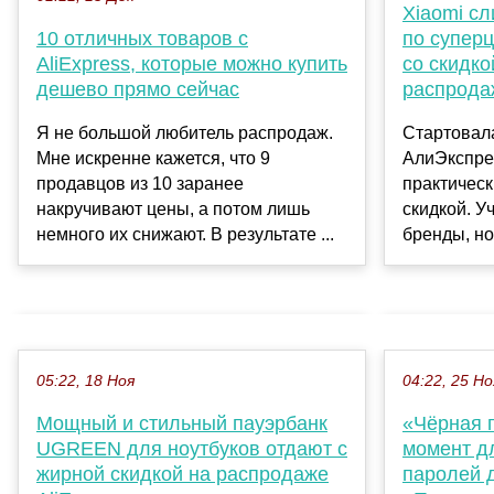
Xiaomi с
10 отличных товаров с
по суперц
AliExpress, которые можно купить
со скидко
дешево прямо сейчас
распрода
Я не большой любитель распродаж.
Стартовал
Мне искренне кажется, что 9
АлиЭкспрес
продавцов из 10 заранее
практическ
накручивают цены, а потом лишь
скидкой. У
немного их снижают. В результате ...
бренды, но
05:22, 18 Ноя
04:22, 25 Но
Мощный и стильный пауэрбанк
«Чёрная 
UGREEN для ноутбуков отдают с
момент д
жирной скидкой на распродаже
паролей 