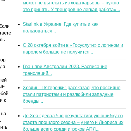
может не вытекать из хода карьеры – нужно
это принять. У тренеров не легкая работа»...
и
Starlink в Украине. Где купить и как
 Если
пользоваться...
таете
ель
С 28 октября войти в «Госуслуги» с логином и
паролем больше не получится...
сор
Гран-при Австралии-2023. Расписание
у а
трансляций...
лей
ЫЕ
Хозяин "Пятёрочки" рассказал, что россияне
юбой
стали патриотами и разлюбили западные
и к
бренды...
 на
Де Хеа сделал 5-ю результативную ошибку со
.
старта прошлого сезона – у него и Льориса их
зить
больше всего среди игроков АПЛ...