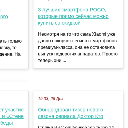
3 лучших смартфона POCO,
м
которые прямо сейчас можно
вого
купить со скидкой
Несмотря на то что сама Xiaomi уже
давно покоряет сегмент смартфонов
ать только
премиум-класса, она не остановила
евку, то
выпуск недорогих аппаратов. Просто
дение. На
теперь они ...
.
19:33, 26 Дек
ет участие
Обнародован тизер нового
 и «Стене
сезона сериала Доктор Кто
обеды
Студия BBC опубликовала тизер 14-