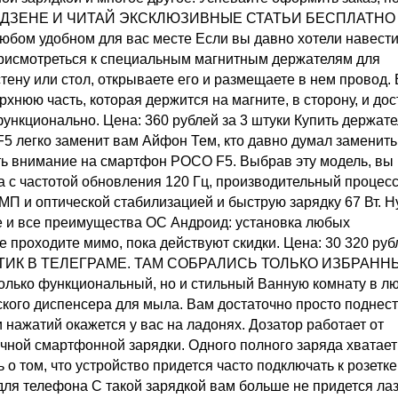
 В ДЗЕНЕ И ЧИТАЙ ЭКСКЛЮЗИВНЫЕ СТАТЬИ БЕСПЛАТНО
юбом удобном для вас месте Если вы давно хотели навест
 присмотреться к специальным магнитным держателям для
стену или стол, открываете его и размещаете в нем провод.
хнюю часть, которая держится на магните, в сторону, и дос
функционально. Цена: 360 рублей за 3 штуки Купить держат
5 легко заменит вам Айфон Тем, кто давно думал заменить
ть внимание на смартфон POCO F5. Выбрав эту модель, вы
 с частотой обновления 120 Гц, производительный процес
МП и оптической стабилизацией и быструю зарядку 67 Вт. Н
е и все преимущества ОС Андроид: установка любых
е проходите мимо, пока действуют скидки. Цена: 30 320 руб
ЧАТИК В ТЕЛЕГРАМЕ. ТАМ СОБРАЛИСЬ ТОЛЬКО ИЗБРАНН
лько функциональный, но и стильный Ванную комнату в л
кого диспенсера для мыла. Вам достаточно просто поднест
 нажатий окажется у вас на ладонях. Дозатор работает от
чной смартфонной зарядки. Одного полного заряда хватает
о том, что устройство придется часто подключать к розетке
для телефона С такой зарядкой вам больше не придется ла