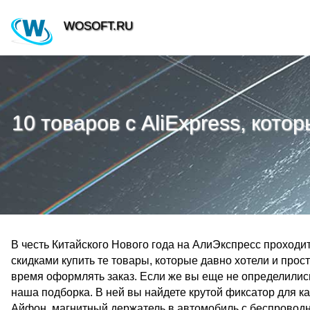
WOSOFT.RU
10 товаров с AliExpress, кото
В честь Китайского Нового года на АлиЭкспресс проход
скидками купить те товары, которые давно хотели и про
время оформлять заказ. Если же вы еще не определились
наша подборка. В ней вы найдете крутой фиксатор для к
Айфон, магнитный держатель в автомобиль с беспроводно