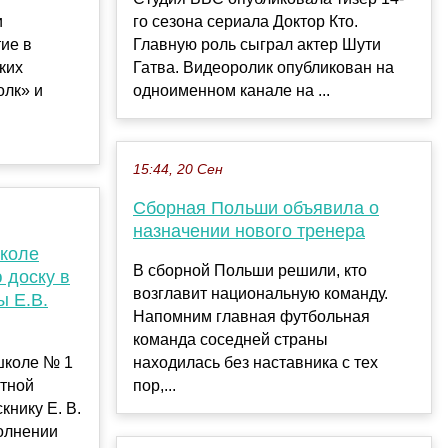
и
го сезона сериала Доктор Кто.
ие в
Главную роль сыграл актер Шути
ких
Гатва. Видеоролик опубликован на
олк» и
одноименном канале на ...
15:44, 20 Сен
Сборная Польши объявила о
назначении нового тренера
школе
В сборной Польши решили, кто
 доску в
возглавит национальную команду.
ы Е.В.
Напомним главная футбольная
команда соседней страны
школе № 1
находилась без наставника с тех
ятной
пор,...
книку Е. В.
олнении