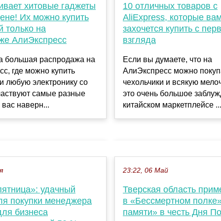
10 отличных товаров с
ливает хитовые гаджеты
AliExpress, которые ва
ене! Их можно купить
захочется купить с пер
й только на
взгляда
же АлиЭкспресс
Если вы думаете, что на
а большая распродажа на
АлиЭкспресс можно покуп
с, где можно купить
чехольчики и всякую мелоч
и любую электронику со
это очень большое заблуж
частвуют самые разные
китайском маркетплейсе ..
 вас наверн...
я
23:22, 06 Май
пятница»: удачный
Тверская область прим
ля покупки менеджера
в «Бессмертном полке»
для бизнеса
памяти» в честь Дня П