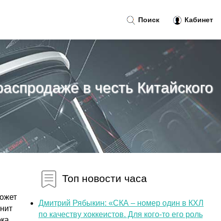
Поиск
Кабинет
 распродаже в честь Китайского
Топ новости часа
может
Дмитрий Рябыкин: «СКА – номер один в КХЛ
енит
по качеству хоккеистов. Для кого-то его роль
ока