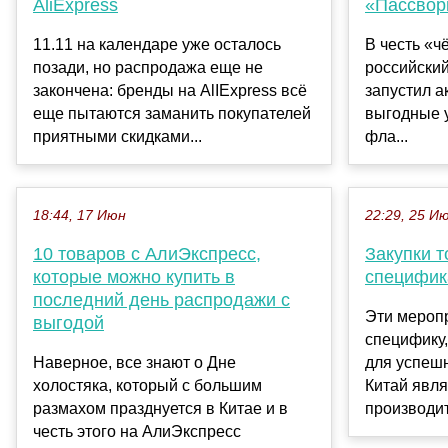
AliExpress
«Пассвор
11.11 на календаре уже осталось
В честь «ч
позади, но распродажа еще не
российски
закончена: бренды на AlIExpress всё
запустил 
еще пытаются заманить покупателей
выгодные 
приятными скидками...
фла...
18:44, 17 Июн
22:29, 25 И
10 товаров с АлиЭкспресс,
Закупки т
которые можно купить в
специфик
последний день распродажи с
Эти мероп
выгодой
специфику,
Наверное, все знают о Дне
для успешн
холостяка, который с большим
Китай явля
размахом празднуется в Китае и в
производит
честь этого на АлиЭкспресс