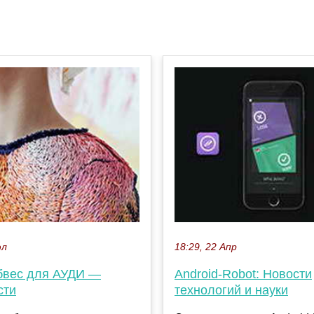
юл
18:29, 22 Апр
бвес для АУДИ —
Android-Robot: Новости
сти
технологий и науки