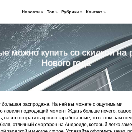
Новости
»
Топ
»
Рубрики
»
Контакт
»
рые можно купить со скидкой на
Нового года
ит большая распродажа. На ней вы можете с ощутимыми
сто ловили подходящий момент. Ждать больше нечего, самое
, на что потратить кровно заработанные, то в этом вам по
абеля, отличный смартфон на Андроиде, который легко зам
й зарядкой и многое другое. Успевайте оформить заказ, п