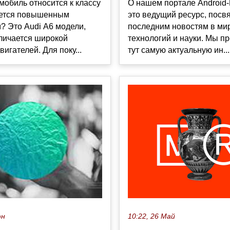
мобиль относится к классу
О нашем портале Android
ается повышенным
это ведущий ресурс, пос
? Это Audi А6 модели,
последним новостям в ми
личается широкой
технологий и науки. Мы п
вигателей. Для поку...
тут самую актуальную ин...
10:22, 26 Май
юн