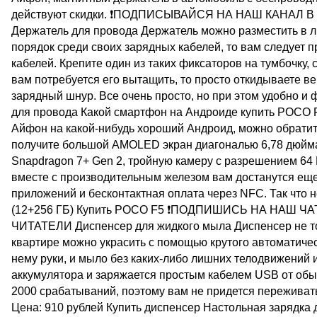
действуют скидки. ❗ПОДПИСЫВАЙСЯ НА НАШ КАНАЛ
Держатель для провода Держатель можно разместить в л
порядок среди своих зарядных кабелей, то вам следует
кабелей. Крепите один из таких фиксаторов на тумбочку, 
вам потребуется его вытащить, то просто откидываете вер
зарядный шнур. Все очень просто, но при этом удобно и 
для провода Какой смартфон на Андроиде купить POCO F
Айфон на какой-нибудь хороший Андроид, можно обрати
получите большой AMOLED экран диагональю 6,78 дюйма
Snapdragon 7+ Gen 2, тройную камеру с разрешением 64 
вместе с производительным железом вам достанутся ещ
приложений и бесконтактная оплата через NFC. Так что н
(12+256 ГБ) Купить POCO F5 ❗ПОДПИШИСЬ НА НАШ 
ЧИТАТЕЛИ Диспенсер для жидкого мыла Диспенсер не то
квартире можно украсить с помощью крутого автоматичес
нему руки, и мыло без каких-либо лишних телодвижений и
аккумулятора и заряжается простым кабелем USB от обы
2000 срабатываний, поэтому вам не придется переживать 
Цена: 910 рублей Купить диспенсер Настольная зарядка 