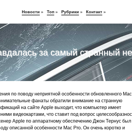
Новости
»
Топ
»
Рубрики
»
Контакт
»
авдалась за самый странный не
ения по поводу неприятной особенности обновленного Mac 
 внимательные фанаты обратили внимание на странную
цификаций на сайте Apple выходит, что компьютер имеет
ними видеокартами, что ставит под вопрос целесообразнос
нженер Apple по аппаратному обеспечению Джон Тернус был
оду описанной особенности Mac Pro. Он очень коротко и