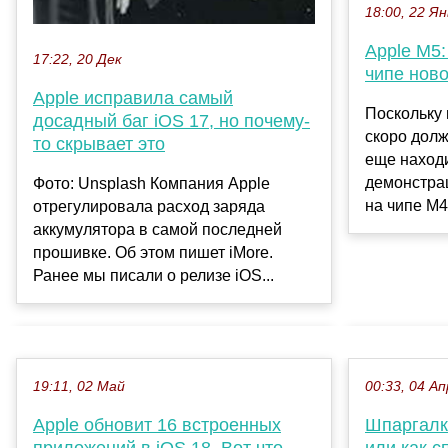
18:00, 22 Ян
Apple M5:
17:22, 20 Дек
чипе нов
Apple исправила самый
Поскольку 
досадный баг iOS 17, но почему-
скоро долж
то скрывает это
еще находи
демонстрац
Фото: Unsplash Компания Apple
на чипе M4.
отрегулировала расход заряда
аккумулятора в самой последней
прошивке. Об этом пишет iMore.
Ранее мы писали о релизе iOS...
19:11, 02 Май
00:33, 04 Ап
Apple обновит 16 встроенных
Шпаргалк
приложений в iOS 18. Вот что
или как с