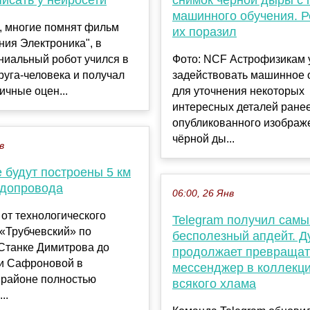
машинного обучения. Р
, многие помнят фильм
их поразил
ия Электроника", в
ниальный робот учился в
Фото: NCF Астрофизикам 
руга-человека и получал
задействовать машинное 
ичные оцен...
для уточнения некоторых
интересных деталей ране
опубликованного изображ
чёрной ды...
в
 будут построены 5 км
одопровода
06:00, 26 Янв
 от технологического
Telegram получил самы
«Трубчевский» по
бесполезный апдейт. Д
 Станке Димитрова до
продолжает превращат
и Сафроновой в
мессенджер в коллекц
 районе полностью
всякого хлама
..