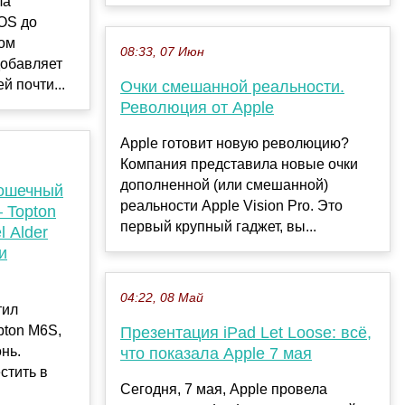
ла
iOS до
ком
08:33, 07 Июн
добавляет
й почти...
Очки смешанной реальности.
Революция от Apple
Apple готовит новую революцию?
Компания представила новые очки
дополненной (или смешанной)
рошечный
реальности Apple Vision Pro. Это
 Topton
первый крупный гаджет, вы...
l Alder
и
04:22, 08 Май
тил
pton M6S,
Презентация iPad Let Loose: всё,
нь.
что показала Apple 7 мая
стить в
Сегодня, 7 мая, Apple провела