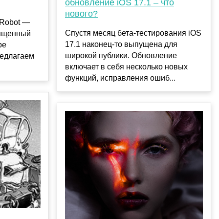
обновление iOS 17.1 – что
нового?
-Robot —
Спустя месяц бета-тестирования iOS
вященный
17.1 наконец-то выпущена для
ре
широкой публики. Обновление
редлагаем
включает в себя несколько новых
функций, исправления ошиб...