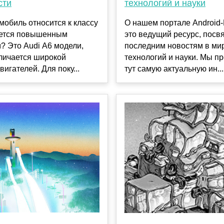
сти
технологий и науки
мобиль относится к классу
О нашем портале Android
ается повышенным
это ведущий ресурс, пос
? Это Audi А6 модели,
последним новостям в ми
личается широкой
технологий и науки. Мы п
вигателей. Для поку...
тут самую актуальную ин...