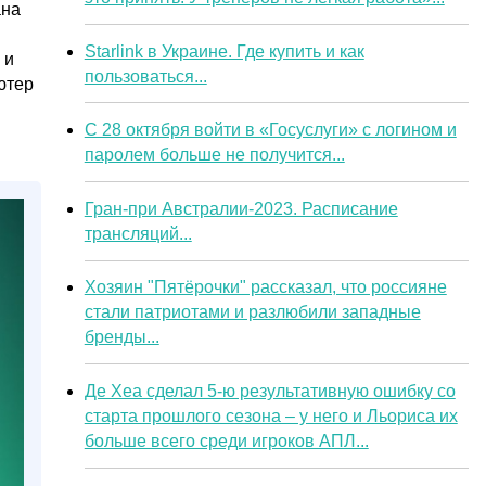
ана
Starlink в Украине. Где купить и как
 и
пользоваться...
ютер
С 28 октября войти в «Госуслуги» с логином и
паролем больше не получится...
Гран-при Австралии-2023. Расписание
трансляций...
Хозяин "Пятёрочки" рассказал, что россияне
стали патриотами и разлюбили западные
бренды...
Де Хеа сделал 5-ю результативную ошибку со
старта прошлого сезона – у него и Льориса их
больше всего среди игроков АПЛ...