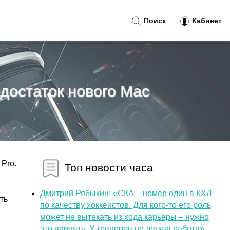
Поиск
Кабинет
достаток нового Mac
Pro.
Топ новости часа
Дмитрий Рябыкин: «СКА – номер один в КХЛ
ть
по качеству хоккеистов. Для кого-то его роль
может не вытекать из хода карьеры – нужно
это принять. У тренеров не легкая работа»...