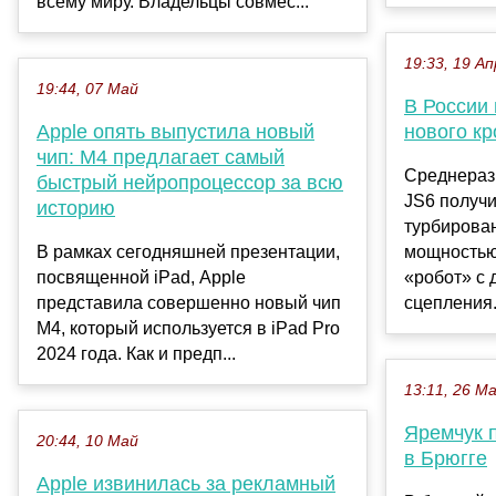
всему миру. Владельцы совмес...
19:33, 19 Ап
19:44, 07 Май
В России
Apple опять выпустила новый
нового к
чип: M4 предлагает самый
Среднераз
быстрый нейропроцессор за всю
JS6 получи
историю
турбирован
В рамках сегодняшней презентации,
мощностью 
посвященной iPad, Apple
«робот» с
представила совершенно новый чип
сцепления.
M4, который используется в iPad Pro
2024 года. Как и предп...
13:11, 26 М
Яремчук 
20:44, 10 Май
в Брюгге
Apple извинилась за рекламный