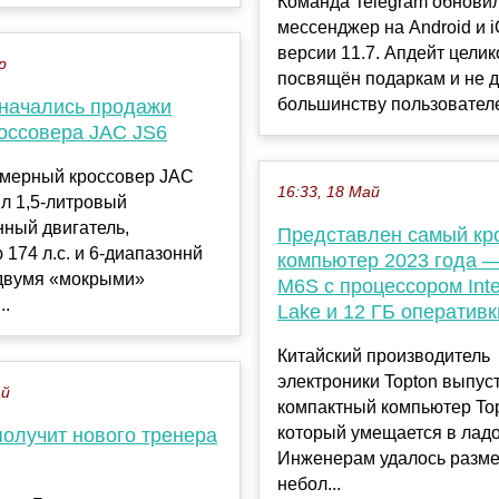
Команда Telegram обнови
мессенджер на Android и 
версии 11.7. Апдейт цели
р
посвящён подаркам и не 
большинству пользователе
 начались продажи
россовера JAC JS6
мерный кроссовер JAC
16:33, 18 Май
л 1,5-литровый
ный двигатель,
Представлен самый к
174 л.с. и 6-диапазоннй
компьютер 2023 года —
 двумя «мокрыми»
M6S с процессором Inte
..
Lake и 12 ГБ оперативк
Китайский производитель
электроники Topton выпус
ай
компактный компьютер To
который умещается в ладо
получит нового тренера
Инженерам удалось разме
небол...