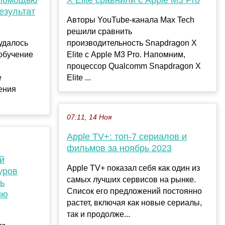
езультат
Авторы YouTube-канала Max Tech
решили сравнить
удалось
производительность Snapdragon X
обучение
Elite с Apple M3 Pro. Напомним,
процессор Qualcomm Snapdragon X
е
Elite ...
ения
07:11, 14 Ноя
Apple TV+: топ-7 сериалов и
фильмов за ноябрь 2023
й
Apple TV+ показал себя как один из
уров
самых лучших сервисов на рынке.
ь
Список его предложений постоянно
ию
растет, включая как новые сериалы,
так и продолже...