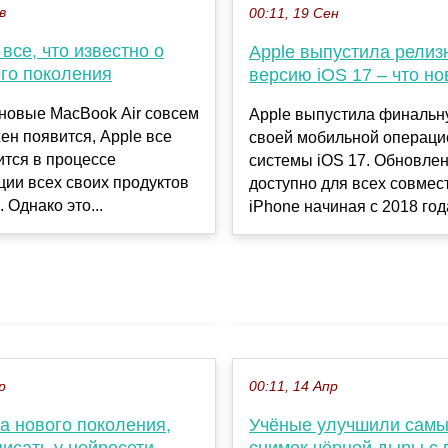
в
00:11, 19 Сен
 все, что известно о
Apple выпустила релиз
ого поколения
версию iOS 17 – что но
новые MacBook Air совсем
Apple выпустила финальн
ен появится, Apple все
своей мобильной операци
тся в процессе
системы iOS 17. Обновле
ии всех своих продуктов
доступно для всех совме
 Однако это...
iPhone начиная с 2018 года
р
00:11, 14 Апр
а нового поколения,
Учёные улучшили самы
писать у нейросети
снимок чёрной дыры с