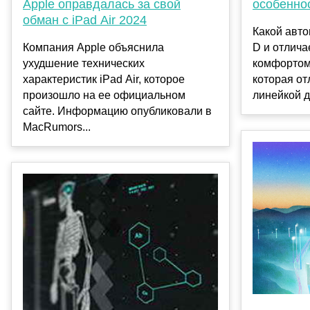
Apple оправдалась за свой
особенно
обман с iPad Air 2024
Какой авто
Компания Apple объяснила
D и отлич
ухудшение технических
комфортом
характеристик iPad Air, которое
которая от
произошло на ее официальном
линейкой д
сайте. Информацию опубликовали в
MacRumors...