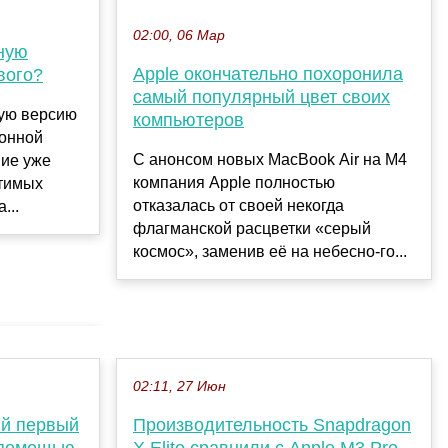
02:00, 06 Мар
ную
Apple окончательно похоронила
вого?
самый популярный цвет своих
ую версию
компьютеров
онной
С анонсом новых MacBook Air на M4
ние уже
компания Apple полностью
стимых
отказалась от своей некогда
...
флагманской расцветки «серый
космос», заменив её на небесно-го...
02:11, 27 Июн
й первый
Производительность Snapdragon
 помощью
X Elite сравнили с Apple M3 Pro