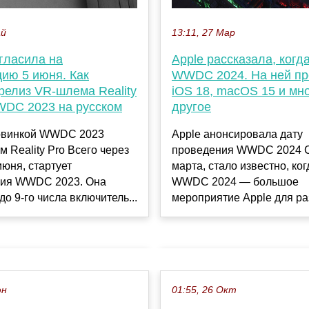
13:11, 27 Мар
ай
Apple рассказала, когд
гласила на
WWDC 2024. На ней пр
ию 5 июня. Как
iOS 18, macOS 15 и мн
релиз VR-шлема Reality
другое
WDC 2023 на русском
Apple анонсировала дату
овинкой WWDC 2023
проведения WWDC 2024 С
м Reality Pro Всего через
марта, стало известно, ко
июня, стартует
WWDC 2024 — большое
ия WWDC 2023. Она
мероприятие Apple для раз
до 9-го числа включитель...
юн
01:55, 26 Окт