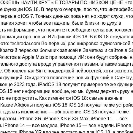
Ы МОЖЕШЬ НАЙТИ КРУТЫЕ ТОВАРЫ ПО НИЗКОЙ ЦЕНЕ Что
 функции iOS 18. В первую очередь, про то, что интерфейс
рвые с iOS 7. Точных данных пока нет, но ходят слухи, что
пания хочет, чтобы все гаджеты были близки по духу, а
 есть информация, что появится свободная сетка расположе
 информации про новые ИИ-фишки iOS 18. В iOS 18 ожидаетс
ото: techradar.com Во-первых, расшифровка аудиозаписей 
раткий пересказ больших записей в Заметках и сайтов в Saf
йлистов в Apple Music при помощи ИИ: они будут собраны н
ального доступа вроде управления глазами, а также защит
. Обновленная Siri с поддержкой нейросетей, хотя эксперт
х функций. Ожидается появление новых функций в CarPlay,
онце 2023 года. iPadOS 18 получит примерно те же функци
tchOS 15 нет информации вообще, но мы будем держать руку 
го не пропустить. Как изменится iOS 18: самые важные
акие Айфоны получат iOS 18 iOS 18 получат те же устройс
ила сделать исключение — обновление iOS 18 получат те же
бразом. iPhone XR. iPhone XS и XS Max. iPhone 11 — все
. iPhone 14 — все модели. iPhone 15 — все модели. iPhone
ельности iPhone XR вполне достаточно для iOS 18, а пробле