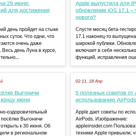
на 29 июня:
Apple выпустила для i
вий для достижения
обновление iOS 17.1 – 
нового?
ий день пройдет на стыке
Спустя месяц бета-тестир
ных суток. Что одни, что
17.1 наконец-то выпущена
таются очень даже
широкой публики. Обновл
 Весь день Луна в курсе,
включает в себя нескольк
тельно...
функций, исправления оши
ай
02:11, 18 Апр
сёлке Выгоничи
5 полезных советов от 
 концу июня
использованию AirPods
рно-оздоровительный
Apple дает советы по исп
 посёлке Выгоничи
AirPods. Изображение:
открыть к 30 июня. Об
appleinsider.com Пользова
щили в региональном
техники Apple привыкли, ч