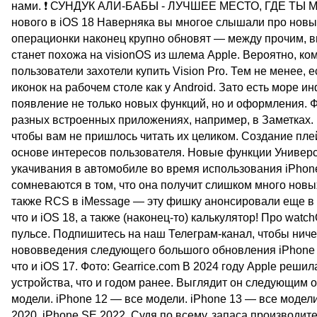
нами. ❗ СУНДУК АЛИ-БАБЫ - ЛУЧШЕЕ МЕСТО, ГДЕ Т
нового в iOS 18 Наверняка вы многое слышали про новые
операционки наконец крупно обновят — между прочим, впе
станет похожа на visionOS из шлема Apple. Вероятно, ком
пользователи захотели купить Vision Pro. Тем не менее,
иконок на рабочем столе как у Android. Зато есть море
появление не только новых функций, но и оформления. Ф
разных встроенных приложениях, например, в Заметках. К
чтобы вам не пришлось читать их целиком. Создание пле
основе интересов пользователя. Новые функции Универс
укачивания в автомобиле во время использования iPhone
сомневаются в том, что она получит слишком много новы
также RCS в iMessage — эту фишку анонсировали еще в к
что и iOS 18, а также (наконец-то) калькулятор! Про wa
пульсе. Подпишитесь на наш Телеграм-канал, чтобы ниче
нововведения следующего большого обновления iPhone К
что и iOS 17. Фото: Gearrice.com В 2024 году Apple реш
устройства, что и годом ранее. Выглядит он следующим о
модели. iPhone 12 — все модели. iPhone 13 — все модели
2020. iPhone SE 2022. Судя по всему, запаса производит