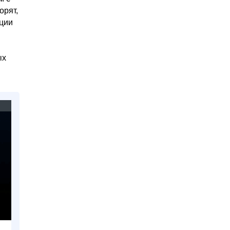
орят,
кции
ых