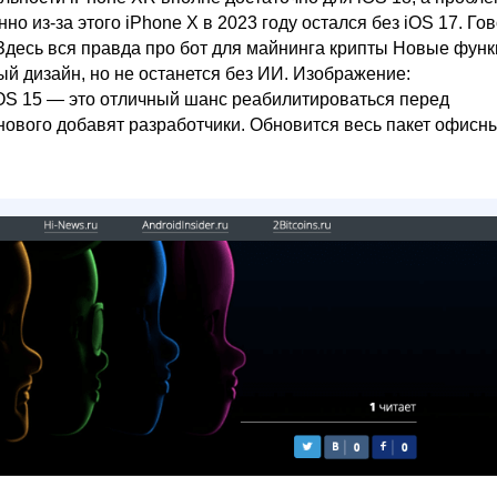
о из-за этого iPhone X в 2023 году остался без iOS 17. Гов
 Здесь вся правда про бот для майнинга крипты Новые фун
ый дизайн, но не останется без ИИ. Изображение:
S 15 — это отличный шанс реабилитироваться перед
нового добавят разработчики. Обновится весь пакет офисн