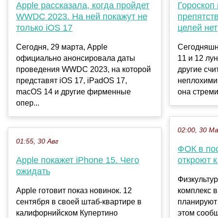
Apple рассказала, когда пройдет
Гороскоп 
WWDC 2023. На ней покажут не
препятст
только iOS 17
целей нет
Сегодня, 29 марта, Apple
Сегодняшн
официально анонсировала даты
11 и 12 лун
проведения WWDC 2023, на которой
другие счи
представят iOS 17, iPadOS 17,
неплохими.
macOS 14 и другие фирменные
она стреми
опер...
02:00, 30 М
01:55, 30 Авг
ФОК в по
Apple покажет iPhone 15. Чего
откроют к
ожидать
Физкульту
Apple готовит показ новинок. 12
комплекс в
сентября в своей штаб-квартире в
планируют 
калифорнийском Купертино
этом сооб