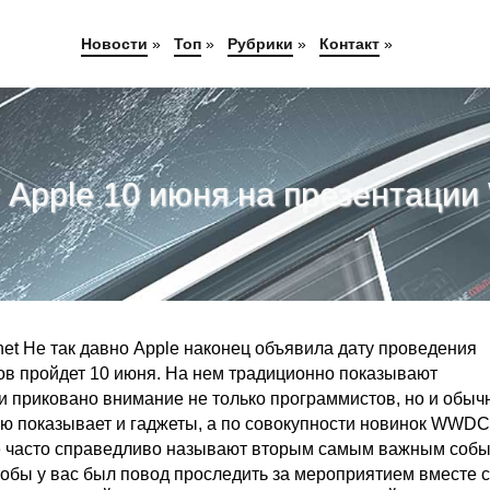
Новости
»
Топ
»
Рубрики
»
Контакт
»
т Apple 10 июня на презентаци
et Не так давно Apple наконец объявила дату проведения
в пройдет 10 июня. На нем традиционно показывают
и приковано внимание не только программистов, но и обыч
ую показывает и гаджеты, а по совокупности новинок WWDC
о ее часто справедливо называют вторым самым важным соб
тобы у вас был повод проследить за мероприятием вместе с