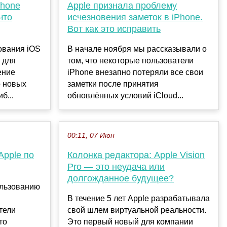
Phone
Apple признала проблему
что
исчезновения заметок в iPhone.
Вот как это исправить
ования iOS
В начале ноября мы рассказывали о
 для
том, что некоторые пользователи
ение
iPhone внезапно потеряли все свои
о новых
заметки после принятия
б...
обновлённых условий iCloud...
00:11, 07 Июн
Apple по
Колонка редактора: Apple Vision
Pro — это неудача или
долгожданное будущее?
ользованию
В течение 5 лет Apple разрабатывала
тели
свой шлем виртуальной реальности.
то
Это первый новый для компании