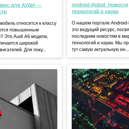
Android-Robot: Новости
бвес для АУДИ —
технологий и науки
сти
О нашем портале Android
мобиль относится к классу
это ведущий ресурс, пос
ается повышенным
последним новостям в ми
? Это Audi А6 модели,
технологий и науки. Мы п
личается широкой
тут самую актуальную ин...
вигателей. Для поку...