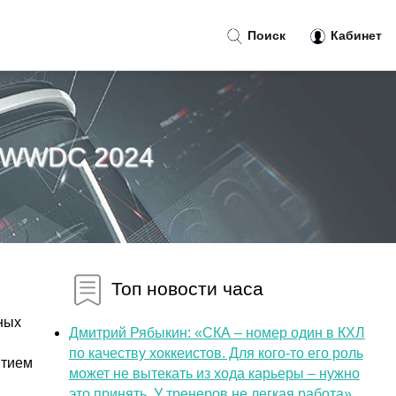
Поиск
Кабинет
и WWDC 2024
Топ новости часа
ных
Дмитрий Рябыкин: «СКА – номер один в КХЛ
по качеству хоккеистов. Для кого-то его роль
ытием
может не вытекать из хода карьеры – нужно
это принять. У тренеров не легкая работа»...