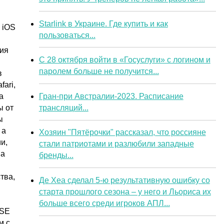
Starlink в Украине. Где купить и как
 iOS
пользоваться...
ния
С 28 октября войти в «Госуслуги» с логином и
я
паролем больше не получится...
в
ari,
Гран-при Австралии-2023. Расписание
а
трансляций...
ы от
ы
 а
Хозяин "Пятёрочки" рассказал, что россияне
и,
стали патриотами и разлюбили западные
на
бренды...
тва,
Де Хеа сделал 5-ю результативную ошибку со
старта прошлого сезона – у него и Льориса их
больше всего среди игроков АПЛ...
 SE
м с