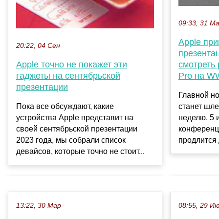
09:33, 31 М
Apple при
20:22, 04 Сен
презентац
Apple точно не покажет эти
смотреть 
гаджеты на сентябрьской
Pro на W
презентации
Главной н
Пока все обсуждают, какие
станет шле
устройства Apple представит на
неделю, 5 
своей сентябрьской презентации
конференц
2023 года, мы собрали список
продлится 
девайсов, которые точно не стоит...
13:22, 30 Мар
08:55, 29 И