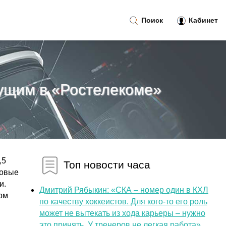
Поиск
Кабинет
ущим в «Ростелекоме»
,5
Топ новости часа
новые
и.
Дмитрий Рябыкин: «СКА – номер один в КХЛ
ом
по качеству хоккеистов. Для кого-то его роль
может не вытекать из хода карьеры – нужно
это принять. У тренеров не легкая работа»...