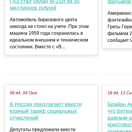
ГАЗ стал седан М-21И за 35
фильмом 
миллионов рублей
Американс
Автомобиль бирюзового цвета
фэнтезийн
никогда не стоял на учете. При этом
Греты Гер
машина 1959 года сохранилась в
фильмом 20
идеальном внешнем и техническом
сообщает Va
состоянии. Вместе с «В...
08:44, 04 Окт
18:44, 13 С
В России предлагают ввести
Брайан А
единый тариф социальных
что Битк
отчислений
важным а
криптова
Депутаты предложили ввести
приверже