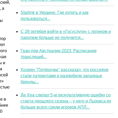
ский,
 а
Starlink в Украине. Где купить и как
пользоваться...
ты
С 28 октября войти в «Госуслуги» с логином и
паролем больше не получится...
тор
тет
Гран-при Австралии-2023. Расписание
ного
трансляций...
ная
ы и
м
Хозяин "Пятёрочки" рассказал, что россияне
всей
стали патриотами и разлюбили западные
е»
бренды...
остью
Де Хеа сделал 5-ю результативную ошибку со
е в
старта прошлого сезона – у него и Льориса их
бнее
больше всего среди игроков АПЛ...
00