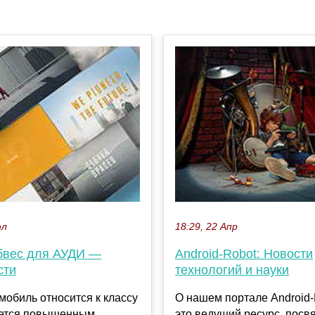
юл
18:29, 22 Апр
бвес для АУДИ —
Android-Robot: Новости
сти
технологий и науки
мобиль относится к классу
О нашем портале Android
ается повышенным
это ведущий ресурс, пос