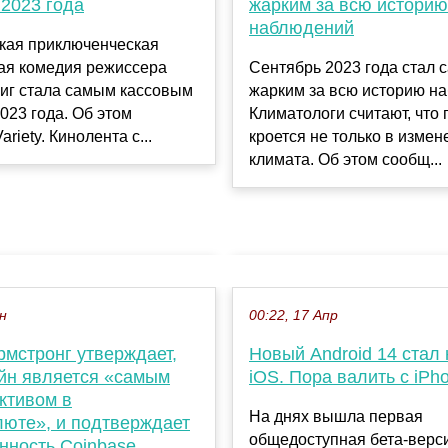
2023 года
жарким за всю историю
наблюдений
кая приключенческая
ая комедия режиссера
Сентябрь 2023 года стал
виг стала самым кассовым
жарким за всю историю н
23 года. Об этом
Климатологи считают, что
riety. Кинолента с...
кроется не только в измен
климата. Об этом сообщ...
ен
00:22, 17 Апр
рмстронг утверждает,
Новый Android 14 стал 
ойн является «самым
iOS. Пора валить с iPh
ктивом в
На днях вышла первая
люте», и подтверждает
общедоступная бета-верси
нность Coinbase