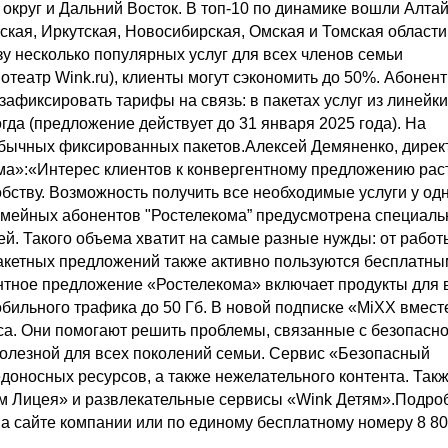
круг и Дальний Восток. В топ-10 по динамике вошли Алтай
кая, Иркутская, Новосибирская, Омская и Томская области,
зу несколько популярных услуг для всех членов семьи
отеатр Wink.ru), клиенты могут сэкономить до 50%. Абонен
афиксировать тарифы на связь: в пакетах услуг из линейки
гда (предложение действует до 31 января 2025 года). На
обычных фиксированных пакетов.Алексей Демяненко, дирек
ма»:«Интерес клиентов к конвергентному предложению рас
бству. Возможность получить все необходимые услуги у од
емейных абонентов "Ростелекома” предусмотрена специаль
ей. Такого объема хватит на самые разные нужды: от работ
пакетных предложений также активно пользуются бесплатны
нтное предложение «Ростелекома» включает продукты для 
 мобильного трафика до 50 Гб. В новой подписке «MiXX вмест
са. Они помогают решить проблемы, связанные с безопасн
 полезной для всех поколений семьи. Сервис «Безопасный
доносных ресурсов, а также нежелательного контента. Такж
ом Лицея» и развлекательные сервисы «Wink Детям».Подро
на сайте компании или по единому бесплатному номеру 8 8