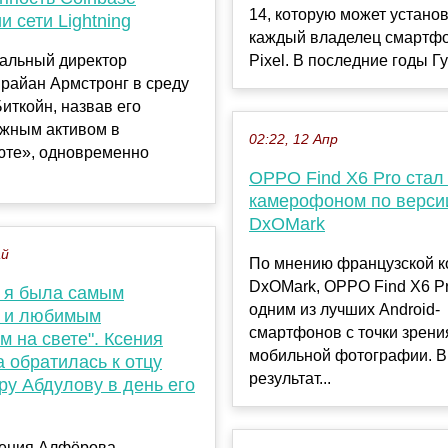
14, которую может устано
и сети Lightning
каждый владелец смартфо
ральный директор
Pixel. В последние годы Гу
райан Армстронг в среду
иткойн, назвав его
жным активом в
02:22, 12 Апр
юте», одновременно
OPPO Find X6 Pro стал
камерофоном по верси
DxOMark
ай
По мнению французской 
DxOMark, OPPO Find X6 Pr
я я была самым
одним из лучших Android-
 и любимым
смартфонов с точки зрени
 на свете". Ксения
мобильной фотографии. В
 обратилась к отцу
результат...
ру Абдулову в день его
сения Алфёрова