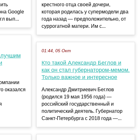
вить
крестного отца своей дочери,
на Google
которая родилась у супермодели два
гл вып...
года назад — предположительно, от
суррогатной матери. Им с...
01:44, 05 Окт
 лучшим
и
Кто такой Александр Беглов и
как он стал губернатором-мемом.
Только важное и интересное
компании
o оказался
Александр Дмитриевич Беглов
(родился 19 мая 1956 года) —
я
российский государственный и
политический деятель. Губернатор
Санкт-Петербурга с 2018 года —...