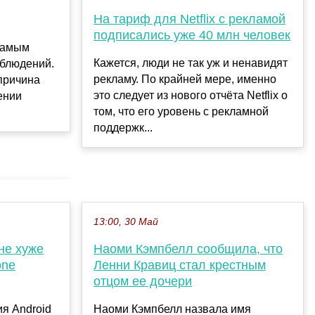
На тариф для Netflix с рекламой
подписались уже 40 млн человек
 самым
Кажется, люди не так уж и ненавидят
аблюдений.
рекламу. По крайней мере, именно
 причина
это следует из нового отчёта Netflix о
ении
том, что его уровень с рекламной
поддержк...
13:00, 30 Май
не хуже
Наоми Кэмпбелл сообщила, что
one
Ленни Кравиц стал крестным
отцом ее дочери
я Android
Наоми Кэмпбелл назвала имя