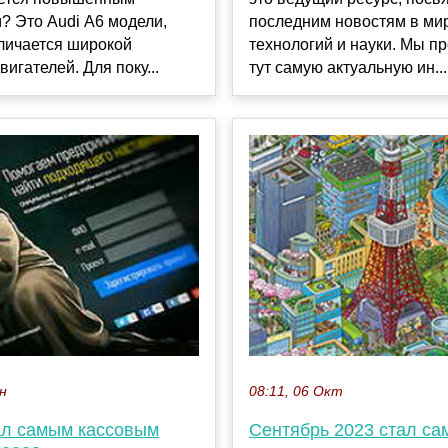
? Это Audi А6 модели,
последним новостям в ми
личается широкой
технологий и науки. Мы п
вигателей. Для поку...
тут самую актуальную ин...
ен
08:11, 06 Окт
ал самым кассовым
Сентябрь 2023 стал с