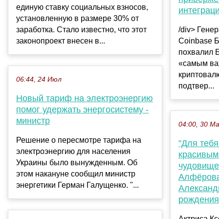
единую ставку социальных взносов,
интеграци
установленную в размере 30% от
заработка. Cтало известно, что этот
/div> Гене
законопроект внесен в...
Coinbase Б
похвалил Б
«самым ва
криптовал
06:44, 24 Июл
подтвер...
Новый тариф на электроэнергию
помог удержать энергосистему -
министр
04:00, 30 М
Решение о пересмотре тарифа на
"Для теб
электроэнергию для населения
красивым
Украины было вынужденным. Об
чудовищем
этом накануне сообщил министр
Алфёрова
энергетики Герман Галущенко. "...
Александ
рождения
Актриса К