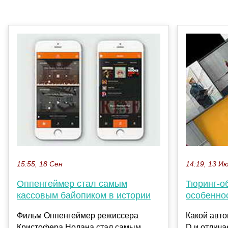
15:55, 18 Сен
14:19, 13 И
Оппенгеймер стал самым
Тюринг-о
кассовым байопиком в истории
особенно
Фильм Оппенгеймер режиссера
Какой авто
Кристофера Нолана стал самым
D и отлич