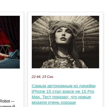
22:44, 23 Сен
Самым автономным из линейки
iPhone 15 стал вовсе не 15 Pro
Max. Тест показал, что новые
-Robot —
модели очень хороши
вященный