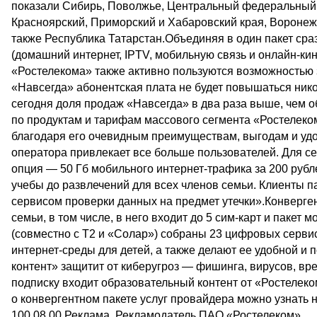
показали Сибирь, Поволжье, Центральный федеральный о
Красноярский, Приморский и Хабаровский края, Воронежс
также Республика Татарстан.Объединяя в один пакет сра
(домашний интернет, IPTV, мобильную связь и онлайн-кин
«Ростелекома» также активно пользуются возможностью з
«Навсегда» абонентская плата не будет повышаться нико
сегодня доля продаж «Навсегда» в два раза выше, чем 
по продуктам и тарифам массового сегмента «Ростелеко
благодаря его очевидным преимуществам, выгодам и удо
оператора привлекает все больше пользователей. Для с
опция — 50 Гб мобильного интернет-трафика за 200 рубл
учебы до развлечений для всех членов семьи. Клиенты 
сервисом проверки данных на предмет утечки».Конверге
семьи, в том числе, в него входит до 5 сим-карт и пакет
(совместно с Т2 и «Солар») собраны 23 цифровых серви
интернет-среды для детей, а также делают ее удобной и
контент» защитит от киберугроз — фишинга, вирусов, вре
подписку входит образовательный контент от «Ростелек
о конвергентном пакете услуг провайдера можно узнать 
100 08 00.Реклама. Рекламодатель ПАО «Ростелеком»....