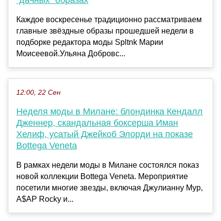
"дачных" образах
Каждое воскресенье традиционно рассматриваем
главные звёздные образы прошедшей недели в
подборке редактора моды Spltnk Марии
Моисеевой.Ульяна Добровс...
12:00, 22 Сен
Неделя моды в Милане: блондинка Кендалл
Дженнер, скандальная боксерша Иман
Хелиф, усатый Джейкоб Элорди на показе
Bottega Veneta
В рамках недели моды в Милане состоялся показ
новой коллекции Bottega Veneta. Мероприятие
посетили многие звезды, включая Джулианну Мур,
A$AP Rocky и...