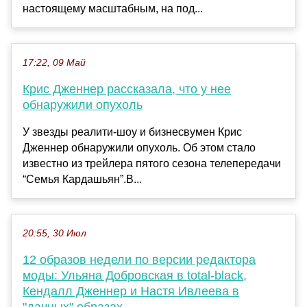
настоящему масштабным, на под...
17:22, 09 Май
Крис Дженнер рассказала, что у нее
обнаружили опухоль
У звезды реалити-шоу и бизнесвумен Крис
Дженнер обнаружили опухоль. Об этом стало
известно из трейлера пятого сезона телепередачи
“Семья Кардашьян”.В...
20:55, 30 Июл
12 образов недели по версии редактора
моды: Ульяна Добровская в total-black,
Кендалл Дженнер и Настя Ивлеева в