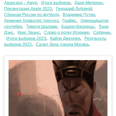
Авангард – Амур
,
Итоги выборов
,
Даня Милохин
,
Презентация Apple 2023
,
Геннадий Дубовой
,
Сборная России по футболу
,
Владимир Путин
,
Армения Хорватия: прогноз
,
Граймс
,
Одиннадцатое
сентября
,
Тимоти Шаламе
,
Башни-близнецы
,
Лада
Дэнс
,
Крис Эванс
,
Слово о полку Игореве
,
Собянин
,
Итоги выборов-2023
,
Кайли Дженнер
,
Результаты
выборов 2023
,
Салют День города Москва
,