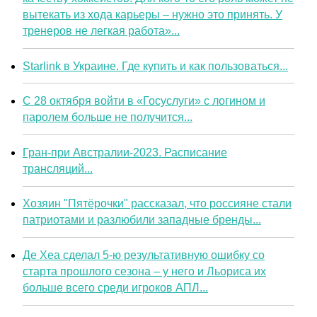
вытекать из хода карьеры – нужно это принять. У
тренеров не легкая работа»...
Starlink в Украине. Где купить и как пользоваться...
С 28 октября войти в «Госуслуги» с логином и
паролем больше не получится...
Гран-при Австралии-2023. Расписание
трансляций...
Хозяин "Пятёрочки" рассказал, что россияне стали
патриотами и разлюбили западные бренды...
Де Хеа сделал 5-ю результативную ошибку со
старта прошлого сезона – у него и Льориса их
больше всего среди игроков АПЛ...