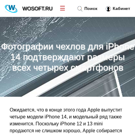
☰
WOSOFT.RU
Поиск
Кабинет
Новости
»
Фотографии чехлов для iPhone
Тренд новостей
»
14 подтверждают размеры
всех четырех смартфонов
Рубрики
»
Правила
»
Контакт
»
Ожидается, что в конце этого года Apple выпустит
четыре модели iPhone 14, и модельный ряд также
изменится. Поскольку iPhone 12 и 13 mini
продаются не слишком хорошо, Apple собирается