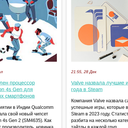
юл
21:55, 28 Дек
лен процессор
Valve назвала лучшие 
on 4s Gen для
года в Steam
х смартфонов
Компания Valve назвала 
иятии в Индии Qualcomm
успешные игры, которые 
ала свой новый чипсет
Steam в 2023 году. Статис
 4s Gen 2 (SM4635). Как
разбита на несколько кате
 производитель, новинка
тайтлы в каждой груп...