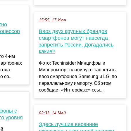
15:55, 17 Июн
тно
роцессор
Ввоз двух крупных брендов
смартфонов могут навсегда
запретить России. Догадались
какие?
го 4-нм
смартфонах
Фото: Techinsider Минцифры и
года.
Минпромторг планируют запретить
 со...
ввоз смартфонов Samsung и LG, по
параллельному импорту. Об этом
сообщает «Интерфакс» ссы...
тфоны с
02:33, 14 Май
о уровня
Здесь лучшие весенние
ой