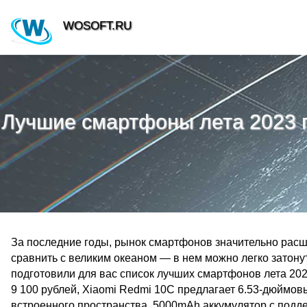
WOSOFT.RU
Лучшие смартфоны лета 2023 г
За последние годы, рынок смартфонов значительно рас
сравнить с великим океаном — в нем можно легко затонут
подготовили для вас список лучших смартфонов лета 2023
9 100 рублей, Xiaomi Redmi 10C предлагает 6.53-дюймо
встроенного пространства, 5000mAh аккумулятор с подд