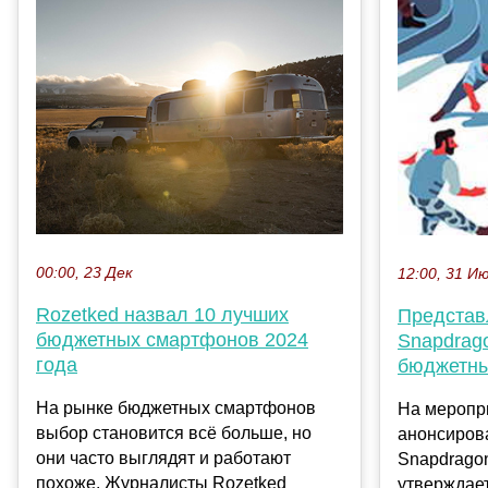
00:00, 23 Дек
12:00, 31 И
Rozetked назвал 10 лучших
Представ
бюджетных смартфонов 2024
Snapdrag
года
бюджетны
На рынке бюджетных смартфонов
На меропр
выбор становится всё больше, но
анонсиров
они часто выглядят и работают
Snapdragon
похоже. Журналисты Rozetked
утверждает