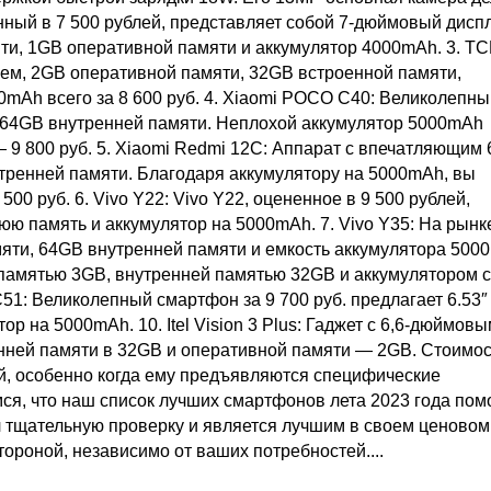
ый в 7 500 рублей, представляет собой 7-дюймовый диспл
и, 1GB оперативной памяти и аккумулятор 4000mAh. 3. TCL
ем, 2GB оперативной памяти, 32GB встроенной памяти,
mAh всего за 8 600 руб. 4. Xiaomi POCO C40: Великолепны
и 64GB внутренней памяти. Неплохой аккумулятор 5000mAh
— 9 800 руб. 5. Xiaomi Redmi 12C: Аппарат с впечатляющим 
тренней памяти. Благодаря аккумулятору на 5000mAh, вы
0 руб. 6. Vivo Y22: Vivo Y22, оцененное в 9 500 рублей,
ю память и аккумулятор на 5000mAh. 7. Vivo Y35: На рынке
амяти, 64GB внутренней памяти и емкость аккумулятора 500
й памятью 3GB, внутренней памятью 32GB и аккумулятором с
51: Великолепный смартфон за 9 700 руб. предлагает 6.53
 на 5000mAh. 10. Itel Vision 3 Plus: Гаджет с 6,6-дюймов
нней памяти в 32GB и оперативной памяти — 2GB. Стоимо
й, особенно когда ему предъявляются специфические
мся, что наш список лучших смартфонов лета 2023 года пом
 тщательную проверку и является лучшим в своем ценовом
тороной, независимо от ваших потребностей....