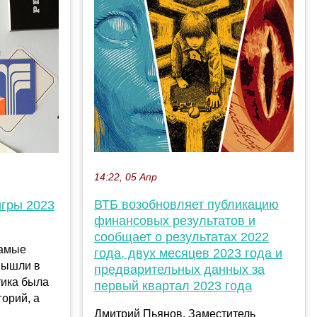
14:22, 05 Апр
ВТБ возобновляет публикацию
игры 2023
финансовых результатов и
сообщает о результатах 2022
самые
года, двух месяцев 2023 года и
вышли в
предварительных данных за
тика была
первый квартал 2023 года
горий, а
Дмитрий Пьянов, Заместитель