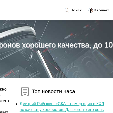
Поиск
Кабинет
онов хорошего качества, до 10
ожно
Топ новости часа
ы
всего
Дмитрий Рябыкин: «СКА – номер один в КХЛ
по качеству хоккеистов. Для кого-то его роль
лает