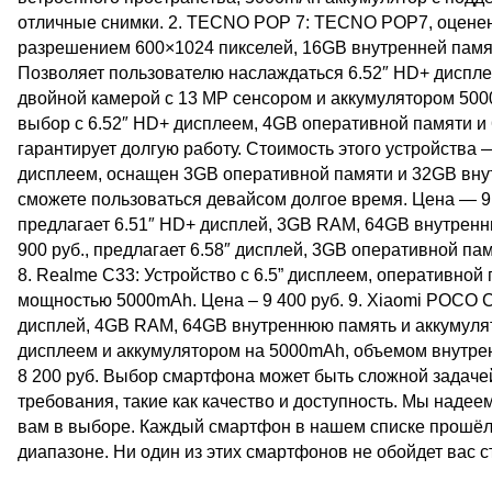
отличные снимки. 2. TECNO POP 7: TECNO POP7, оцененн
разрешением 600×1024 пикселей, 16GB внутренней памят
Позволяет пользователю наслаждаться 6.52″ HD+ диспле
двойной камерой с 13 MP сенсором и аккумулятором 5000
выбор с 6.52″ HD+ дисплеем, 4GB оперативной памяти 
гарантирует долгую работу. Стоимость этого устройства 
дисплеем, оснащен 3GB оперативной памяти и 32GB вну
сможете пользоваться девайсом долгое время. Цена — 9 50
предлагает 6.51″ HD+ дисплей, 3GB RAM, 64GB внутренню
900 руб., предлагает 6.58″ дисплей, 3GB оперативной п
8. Realme C33: Устройство с 6.5” дисплеем, оперативно
мощностью 5000mAh. Цена – 9 400 руб. 9. Xiaomi POCO C
дисплей, 4GB RAM, 64GB внутреннюю память и аккумулятор
дисплеем и аккумулятором на 5000mAh, объемом внутре
8 200 руб. Выбор смартфона может быть сложной задаче
требования, такие как качество и доступность. Мы надее
вам в выборе. Каждый смартфон в нашем списке прошёл
диапазоне. Ни один из этих смартфонов не обойдет вас с