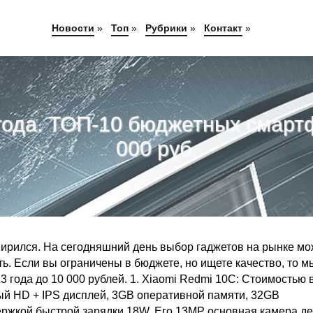
Новости
»
Топ
»
Рубрики
»
Контакт
»
ода. ТОП-10 бюджетных смартф
000 руб.
ширился. На сегодняшний день выбор гаджетов на рынке м
ь. Если вы ограничены в бюджете, но ищете качество, то м
 года до 10 000 рублей. 1. Xiaomi Redmi 10C: Стоимостью 
вый HD + IPS дисплей, 3GB оперативной памяти, 32GB
ержкой быстрой зарядки 18W. Его 13MP основная камера де