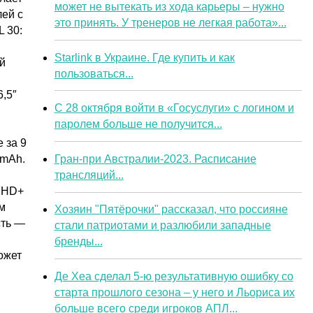
может не вытекать из хода карьеры – нужно
ей с
это принять. У тренеров не легкая работа»...
 30:
Starlink в Украине. Где купить и как
й
пользоваться...
6,5″
С 28 октября войти в «Госуслуги» с логином и
паролем больше не получится...
 за 9
Гран-при Австралии-2023. Расписание
0mAh.
трансляций...
″ HD+
ым
Хозяин "Пятёрочки" рассказал, что россияне
сть —
стали патриотами и разлюбили западные
бренды...
ожет
Де Хеа сделал 5-ю результативную ошибку со
старта прошлого сезона – у него и Льориса их
больше всего среди игроков АПЛ...