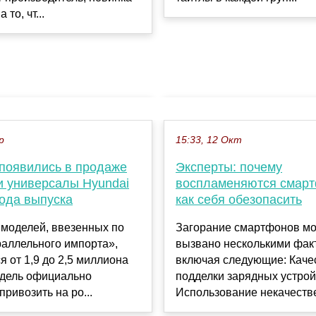
 то, чт...
р
15:33, 12 Окт
 появились в продаже
Эксперты: почему
и универсалы Hyundai
воспламеняются смар
года выпуска
как себя обезопасить
 моделей, ввезенных по
Загорание смартфонов мо
раллельного импорта»,
вызвано несколькими фак
я от 1,9 до 2,5 миллиона
включая следующие: Каче
одель официально
подделки зарядных устрой
привозить на ро...
Использование некачестве