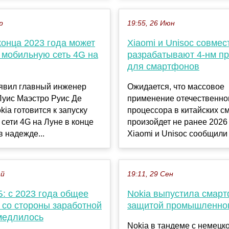
р
19:55, 26 Июн
конца 2023 года может
Xiaomi и Unisoc совмес
 мобильную сеть 4G на
разрабатывают 4-нм п
для смартфонов
аявил главный инженер
Ожидается, что массовое
Луис Маэстро Руис Де
применение отечественно
kia готовится к запуску
процессора в китайских 
сети 4G на Луне в конце
произойдет не ранее 2026 
в надежде...
Xiaomi и Unisoc сообщили о
ай
19:11, 29 Сен
: с 2023 года общее
Nokia выпустила смар
 со стороны заработной
защитой промышленног
медлилось
Nokia в тандеме с немецк