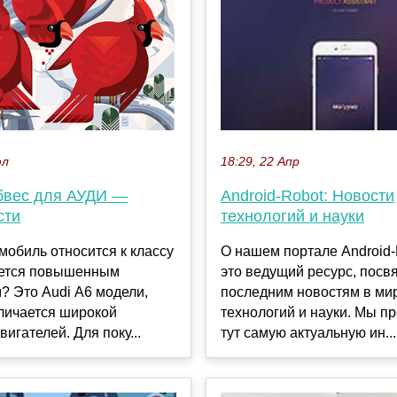
юл
18:29, 22 Апр
бвес для АУДИ —
Android-Robot: Новости
сти
технологий и науки
мобиль относится к классу
О нашем портале Android
ается повышенным
это ведущий ресурс, пос
? Это Audi А6 модели,
последним новостям в ми
личается широкой
технологий и науки. Мы п
вигателей. Для поку...
тут самую актуальную ин...