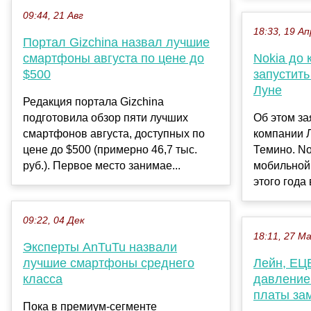
09:44, 21 Авг
18:33, 19 Ап
Портал Gizchina назвал лучшие
смартфоны августа по цене до
Nokia до 
$500
запустить
Луне
Редакция портала Gizchina
подготовила обзор пяти лучших
Об этом з
смартфонов августа, доступных по
компании 
цене до $500 (примерно 46,7 тыс.
Темино. No
руб.). Первое место занимае...
мобильной 
этого года 
09:22, 04 Дек
18:11, 27 М
Эксперты AnTuTu назвали
лучшие смартфоны среднего
Лейн, ЕЦБ
класса
давление
платы за
Пока в премиум-сегменте