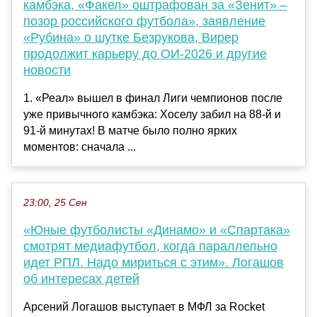
камбэка, «Факел» оштрафован за «Зенит» –
позор российского футбола», заявление
«Рубина» о шутке Безрукова, Вирер
продолжит карьеру до ОИ-2026 и другие
новости
1. «Реал» вышел в финал Лиги чемпионов после
уже привычного камбэка: Хоселу забил на 88-й и
91-й минутах! В матче было полно ярких
моментов: сначала ...
23:00, 25 Сен
«Юные футболисты «Динамо» и «Спартака»
смотрят медиафутбол, когда параллельно
идет РПЛ. Надо мириться с этим». Логашов
об интересах детей
Арсений Логашов выступает в МФЛ за Rocket