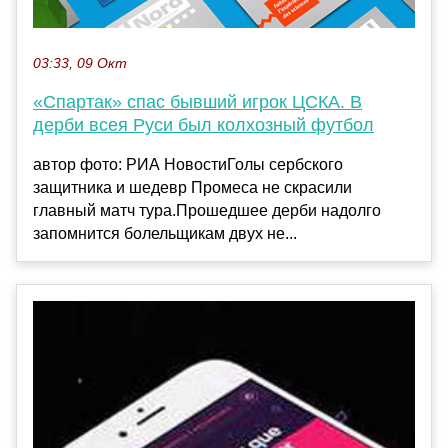
03:33, 09 Окт
«Спартак» спас бывший игрок ЦСКА. В
дерби всея Руси был колхозный футбол
автор фото: РИА НовостиГолы сербского
защитника и шедевр Промеса не скрасили
главный матч тура.Прошедшее дерби надолго
запомнится болельщикам двух не...