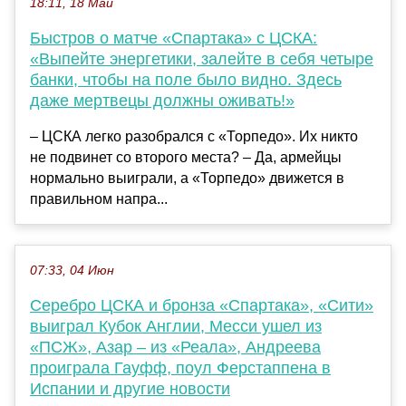
18:11, 18 Май
Быстров о матче «Спартака» с ЦСКА:
«Выпейте энергетики, залейте в себя четыре
банки, чтобы на поле было видно. Здесь
даже мертвецы должны оживать!»
– ЦСКА легко разобрался с «Торпедо». Их никто
не подвинет со второго места? – Да, армейцы
нормально выиграли, а «Торпедо» движется в
правильном напра...
07:33, 04 Июн
Серебро ЦСКА и бронза «Спартака», «Сити»
выиграл Кубок Англии, Месси ушел из
«ПСЖ», Азар – из «Реала», Андреева
проиграла Гауфф, поул Ферстаппена в
Испании и другие новости