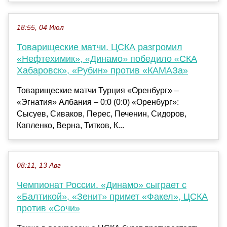
18:55, 04 Июл
Товарищеские матчи. ЦСКА разгромил
«Нефтехимик», «Динамо» победило «СКА
Хабаровск», «Рубин» против «КАМАЗа»
Товарищеские матчи Турция «Оренбург» –
«Эгнатия» Албания – 0:0 (0:0) «Оренбург»:
Сысуев, Сиваков, Перес, Печенин, Сидоров,
Капленко, Верна, Титков, К...
08:11, 13 Авг
Чемпионат России. «Динамо» сыграет с
«Балтикой», «Зенит» примет «Факел», ЦСКА
против «Сочи»