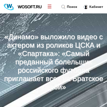
☰
WOSOFT.RU
Поиск
Кабинет
Новости
»
«Динамо» выложило видео с
Тренд новостей
»
актером из роликов ЦСКА и
«Спартака»: «Самый
Рубрики
»
преданный болельщик
Правила
российского футбола
»
приглашает всех на Братское
Контакт
»
дерби»