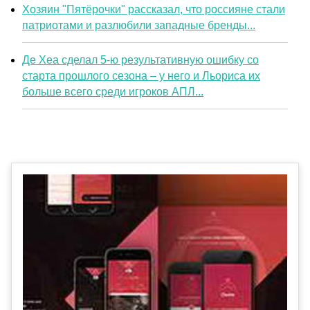
Хозяин "Пятёрочки" рассказал, что россияне стали
патриотами и разлюбили западные бренды...
Де Хеа сделал 5-ю результативную ошибку со
старта прошлого сезона – у него и Льориса их
больше всего среди игроков АПЛ...