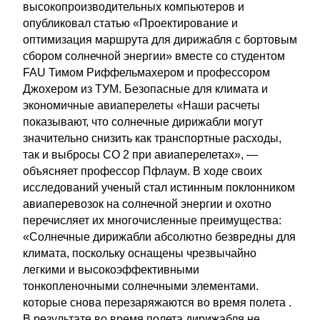
высокопроизводительных компьютеров и
опубликовал статью «Проектирование и
оптимизация маршрута для дирижабля с бортовым
сбором солнечной энергии» вместе со студентом
FAU Тимом Риффельмахером и профессором
Джохером из ТУМ. Безопасные для климата и
экономичные авиаперелеты «Наши расчеты
показывают, что солнечные дирижабли могут
значительно снизить как транспортные расходы,
так и выбросы CO 2 при авиаперелетах», —
объясняет профессор Пфлаум. В ходе своих
исследований ученый стал истинным поклонником
авиаперевозок на солнечной энергии и охотно
перечисляет их многочисленные преимущества:
«Солнечные дирижабли абсолютно безвредны для
климата, поскольку оснащены чрезвычайно
легкими и высокоэффективными
тонкопленочными солнечными элементами.
которые снова перезаряжаются во время полета .
В результате во время полета дирижабля не