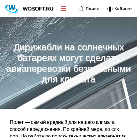
☰
WOSOFT.RU
Поиск
Кабинет
Новости
»
Дирижабли на солнечных
Тренд новостей
»
батареях могут сделать
авиаперевозки безопасными
Рубрики
»
для климата
Правила
»
Контакт
»
Полет — самый вредный для нашего климата
способ передвижения. По крайней мере, до сих
пор. Но работа по поиску технических альтернатив