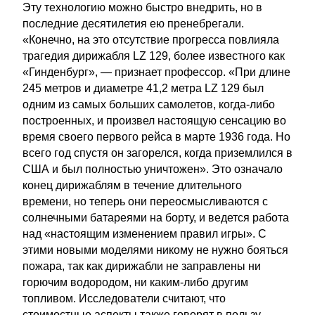
Эту технологию можно быстро внедрить, но в
последние десятилетия ею пренебрегали.
«Конечно, на это отсутствие прогресса повлияла
трагедия дирижабля LZ 129, более известного как
«Гинденбург», — признает профессор. «При длине
245 метров и диаметре 41,2 метра LZ 129 был
одним из самых больших самолетов, когда-либо
построенных, и произвел настоящую сенсацию во
время своего первого рейса в марте 1936 года. Но
всего год спустя он загорелся, когда приземлился в
США и был полностью уничтожен». Это означало
конец дирижаблям в течение длительного
времени, но теперь они переосмысливаются с
солнечными батареями на борту, и ведется работа
над «настоящим изменением правил игры». С
этими новыми моделями никому не нужно бояться
пожара, так как дирижабли не заправлены ни
горючим водородом, ни каким-либо другим
топливом. Исследователи считают, что
стоимостные аспекты также говорят в пользу