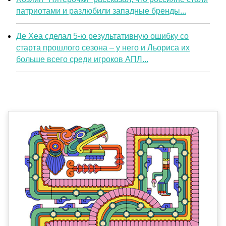
патриотами и разлюбили западные бренды...
Де Хеа сделал 5-ю результативную ошибку со
старта прошлого сезона – у него и Льориса их
больше всего среди игроков АПЛ...