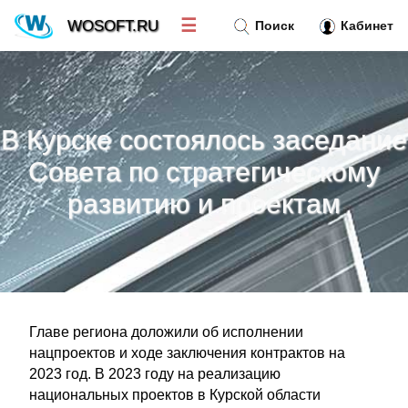
☰
WOSOFT.RU
Поиск
Кабинет
Новости
»
В Курске состоялось заседание
Тренд новостей
»
Совета по стратегическому
развитию и проектам
Рубрики
»
Правила
»
Контакт
»
Главе региона доложили об исполнении
нацпроектов и ходе заключения контрактов на
2023 год. В 2023 году на реализацию
национальных проектов в Курской области