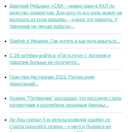
Дмитрий Рябыкин: «СКА – номер один в КХЛ по
качеству хоккеистов. Для кого-то его роль может не
вытекать из хода карьеры – нужно это принять. У
тренеров не легкая работа»...
Starlink в Украине. Где купить и как пользоваться...
С 28 октября войти в «Госуслуги» с логином и
паролем больше не получится...
Гран-при Австралии-2023. Расписание
трансляций...
Хозяин "Пятёрочки" рассказал, что россияне стали
патриотами и разлюбили западные бренды...
Де Хеа сделал 5-ю результативную ошибку со
старта прошлого сезона – у него и Льориса их