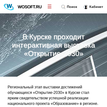
☰
WOSOFT.RU
Поиск
Кабинет
Новости
»
В Курске проходит
Тренд новостей
»
интерактивная выставка
«Открытие-2030»
Рубрики
»
Правила
»
Контакт
»
Региональный этап выставки достижений
обучающихся «Открытие-2030» в Курске стал
ярким свидетельством успешной реализации
национального проекта «Образование» в регионе.