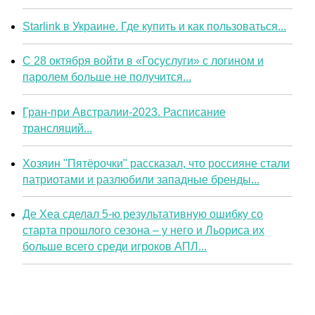
Starlink в Украине. Где купить и как пользоваться...
С 28 октября войти в «Госуслуги» с логином и
паролем больше не получится...
Гран-при Австралии-2023. Расписание
трансляций...
Хозяин "Пятёрочки" рассказал, что россияне стали
патриотами и разлюбили западные бренды...
Де Хеа сделал 5-ю результативную ошибку со
старта прошлого сезона – у него и Льориса их
больше всего среди игроков АПЛ...