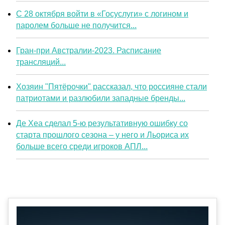
С 28 октября войти в «Госуслуги» с логином и
паролем больше не получится...
Гран-при Австралии-2023. Расписание
трансляций...
Хозяин "Пятёрочки" рассказал, что россияне стали
патриотами и разлюбили западные бренды...
Де Хеа сделал 5-ю результативную ошибку со
старта прошлого сезона – у него и Льориса их
больше всего среди игроков АПЛ...