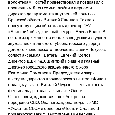
волонтерам. Гостей приветствовал и поздравил с
прошедшим Днем семьи, любви и верности
директор департамента внутренней политики
Брянской области Виталий Свинцов. Также к
присутствующим обратилась директор ГАУ
«Брянский объединенный ресурс» Елена Болох. В
состав жюри концерта вошли заведующий студией
звукозаписи Брянского губернаторского дворца
детского и юношеского творчества Вадим Чекусов,
солист ансамбля «Ватага» Евгений Козлов,
директор ДШИ №10 Дмитрий Гришин и главный
дирижер городского академического хора
Екатерина Помогаева. Председателем жюри
выступил директор продюсерского центра «Живая
вода», музыкант Виталий Чудаков. Честь открыть
фестиваль досталась скрипачке Ольге
Спасеновой, вдохновлявшей бойцов на
передовой СВО. Она награждена медалью МО
«Участник СВО» и орденом «Честь и Слава». В
промежутках между выступлениями ведущий