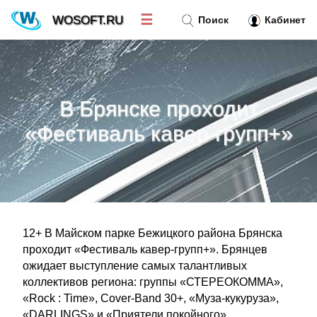
☰
WOSOFT.RU
Поиск
Кабинет
Новости
»
В Брянске проходит
Тренд новостей
»
«Фестиваль кавер-групп+»
Рубрики
»
Правила
»
12+ В Майском парке Бежицкого района Брянска
Контакт
»
проходит «Фестиваль кавер-групп+». Брянцев
ожидает выступление самых талантливых
коллективов региона: группы «СТЕРЕОКОММА»,
«Rock : Time», Cover-Band 30+, «Муза-кукуруза»,
«DARLINGS» и «Приятели покойного».