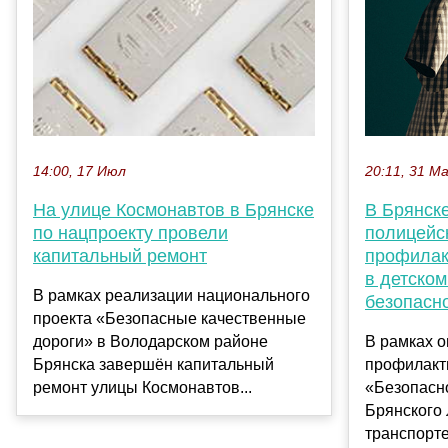
14:00, 17 Июл
20:11, 31 М
На улице Космонавтов в Брянске
В Брянск
по нацпроекту провели
полицейс
капитальный ремонт
профилак
в детском
В рамках реализации национального
безопасн
проекта «Безопасные качественные
дороги» в Володарском районе
В рамках о
Брянска завершён капитальный
профилакт
ремонт улицы Космонавтов...
«Безопасн
Брянского
транспорте