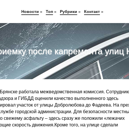
Новости
»
Топ
»
Рубрики
»
Контакт
»
риемку после капремонта улиц
в Брянске работала межведомственная комиссия. Сотрудник
адзора и ГИБДД оценили качество выполненного здесь
уировал участок от улицы Добролюбова до Фадеева. На пр
-службе городской администрации. Для безопасности местн
по свежему асфальту – здесь сразу же положили «лежачих
ющие скорость движения.Кроме того, на улице сделали