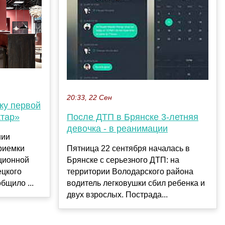
20:33, 22 Сен
ку первой
тар»
После ДТП в Брянске 3-летняя
девочка - в реанимации
нии
риемки
Пятница 22 сентября началась в
ционной
Брянске с серьезного ДТП: на
ецкого
территории Володарского района
бщило ...
водитель легковушки сбил ребенка и
двух взрослых. Пострада...