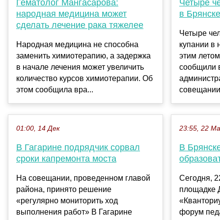
Гематолог Мангасарова:
Четыре че
народная медицина может
в Брянск
сделать лечение рака тяжелее
Четыре чел
Народная медицина не способна
купании в
заменить химиотерапию, а задержка
этим летом
в начале лечения может увеличить
сообщили 
количество курсов химиотерапии. Об
администр
этом сообщила вра...
совещании 
01:00, 14 Дек
23:55, 22 М
В Гагарине подрядчик сорвал
В Брянск
сроки капремонта моста
образова
На совещании, проведенном главой
Сегодня, 2
района, принято решение
площадке Д
«регулярно мониторить ход
«Квантори
выполнения работ» В Гагарине
форум пед