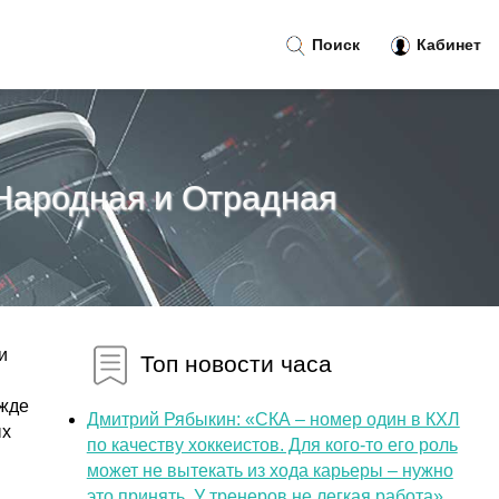
Поиск
Кабинет
 Народная и Отрадная
и
Топ новости часа
ежде
Дмитрий Рябыкин: «СКА – номер один в КХЛ
ых
по качеству хоккеистов. Для кого-то его роль
может не вытекать из хода карьеры – нужно
это принять. У тренеров не легкая работа»...