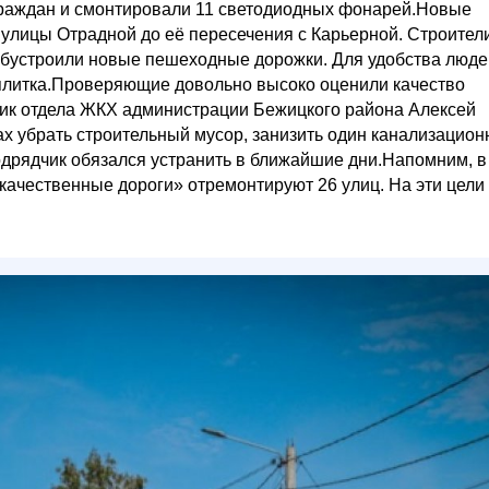
раждан и смонтировали 11 светодиодных фонарей.Новые
улицы Отрадной до её пересечения с Карьерной. Строител
обустроили новые пешеходные дорожки. Для удобства люде
плитка.Проверяющие довольно высоко оценили качество
ник отдела ЖКХ администрации Бежицкого района Алексей
ах убрать строительный мусор, занизить один канализацио
одрядчик обязался устранить в ближайшие дни.Напомним, в
 качественные дороги» отремонтируют 26 улиц. На эти цели