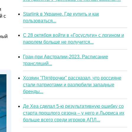
и
Starlink в Украине. Где купить и как
й с
пользоваться...
С 28 октября войти в «Госуслуги» с логином и
нный
паролем больше не получится...
Гран-при Австралии-2023. Расписание
трансляций...
Хозяин "Пятёрочки" рассказал, что россияне
стали патриотами и разлюбили западные
бренды...
Де Хеа сделал 5-ю результативную ошибку со
старта прошлого сезона – у него и Льориса их
больше всего среди игроков АПЛ...