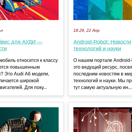
юл
18:29, 22 Апр
бвес для АУДИ —
Android-Robot: Новости
сти
технологий и науки
мобиль относится к классу
О нашем портале Android
ается повышенным
это ведущий ресурс, пос
? Это Audi А6 модели,
последним новостям в ми
личается широкой
технологий и науки. Мы п
вигателей. Для поку...
тут самую актуальную ин...