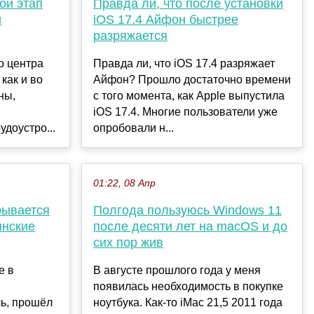
ой этап
Правда ли, что после установки
и
iOS 17.4 Айфон быстрее
разряжается
о центра
Правда ли, что iOS 17.4 разряжает
как и во
Айфон? Прошло достаточно времени
ны,
с того момента, как Apple выпустила
iOS 17.4. Многие пользователи уже
доустро...
опробовали н...
01:22, 08 Апр
рывается
Полгода пользуюсь Windows 11
янские
после десяти лет на macOS и до
сих пор жив
е в
В августе прошлого года у меня
появилась необходимость в покупке
ль, прошёл
ноутбука. Как-то iMac 21,5 2011 года