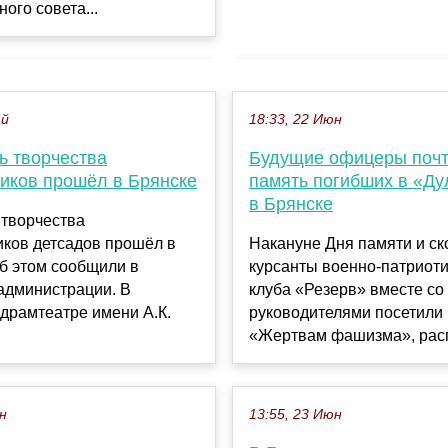
ого совета...
ай
18:33, 22 Июн
ь творчества
Будущие офицеры поч
иков прошёл в Брянске
память погибших в «Ду
в Брянске
 творчества
иков детсадов прошёл в
Накануне Дня памяти и ск
б этом сообщили в
курсанты военно-патриоти
администрации. В
клуба «Резерв» вместе со
драмтеатре имени А.К.
руководителями посетили
«Жертвам фашизма», расп
ен
13:55, 23 Июн