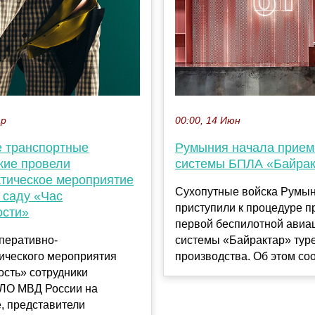
ар
00:00, 14 Июн
е транспортные
Румыния начала прием
кие провели
системы БПЛА «Байрак
тическое мероприятие
Сухопутные войска Румы
 саду «Час
приступили к процедуре п
ости»
первой беспилотной авиа
перативно-
системы «Байрактар» тур
ического мероприятия
производства. Об этом соо
ость» сотрудники
 ЛО МВД России на
, представители