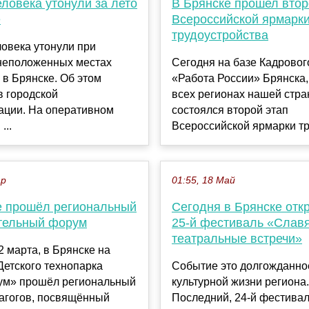
ловека утонули за лето
В Брянске прошел втор
е
Всероссийской ярмарк
трудоустройства
овека утонули при
 неположенных местах
Сегодня на базе Кадровог
 в Брянске. Об этом
«Работа России» Брянска, 
в городской
всех регионах нашей стра
ации. На оперативном
состоялся второй этап
...
Всероссийской ярмарки тру
ар
01:55, 18 Май
е прошёл региональный
Сегодня в Брянске отк
тельный форум
25-й фестиваль «Слав
театральные встречи»
2 марта, в Брянске на
етского технопарка
Событие это долгожданно
ум» прошёл региональный
культурной жизни региона.
агогов, посвящённый
Последний, 24-й фестива