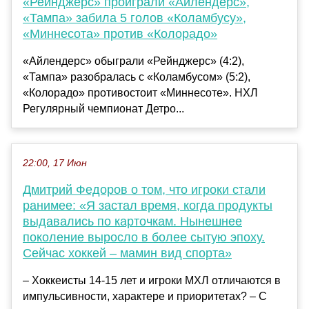
«Рейнджерс» проиграли «Айлендерс»,
«Тампа» забила 5 голов «Коламбусу»,
«Миннесота» против «Колорадо»
«Айлендерс» обыграли «Рейнджерс» (4:2),
«Тампа» разобралась с «Коламбусом» (5:2),
«Колорадо» противостоит «Миннесоте». НХЛ
Регулярный чемпионат Детро...
22:00, 17 Июн
Дмитрий Федоров о том, что игроки стали
ранимее: «Я застал время, когда продукты
выдавались по карточкам. Нынешнее
поколение выросло в более сытую эпоху.
Сейчас хоккей – мамин вид спорта»
– Хоккеисты 14-15 лет и игроки МХЛ отличаются в
импульсивности, характере и приоритетах? – С