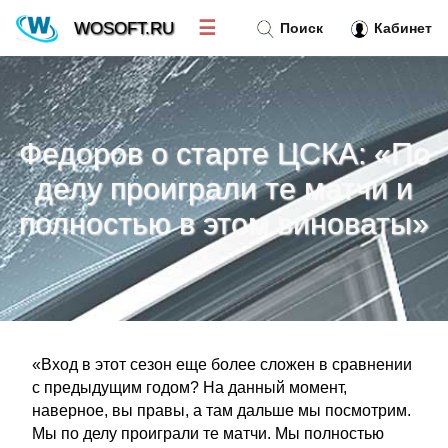
☰
WOSOFT.RU
Поиск
Кабинет
Новости
»
Федоров о старте ЦСКА: «По
Тренд новостей
»
делу проиграли те матчи и
полностью в этом виноваты»
Рубрики
»
Правила
»
Контакт
»
«Вход в этот сезон еще более сложен в сравнении
с предыдущим годом? На данный момент,
наверное, вы правы, а там дальше мы посмотрим.
Мы по делу проиграли те матчи. Мы полностью