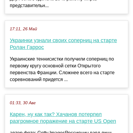
представительн...
17:11, 26 Май
Украинки узнали своих соперниц на старте
Ролан Гаррос
Украинские теннисистки получили соперниц по
первому кругу основной сетки Открытого
первенства Франции. Сложнее всего на старте
соревнований придется ...
01:33, 30 Авг
Карен, ну как так? Хачанов потерпел
разгромное поражение на старте US Open
автор фото: Getty ImagesРоссиянин взял лишь