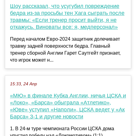
Шоу рассказал, что усугубил повреждение
бедра из-за просьбы тен Хага сыграть после
травмы: «Если тренер просит выйти, я не
откажусь. Виноваты все: я, медперсонал»
Перед началом Евро-2024 защитник долечивает
травму задней поверхности бедра. Главный
тренер сборной Англии Гарет Саутгейт признает,
что игрок может н...
15:33, 24 Апр
«МЮ» в финале Кубка Англии, ничья ЦСКА и
«Локо», «Барса» обыграла «Атлетико»,
«Юве» уступил «Наполи», ЦСКА ведет у «Ак
Барса» 3-1 и другие новости
1. В 24-м туре чемпионата России ЦСКА дома
упустил победу над «Локомотивом» (1:1),