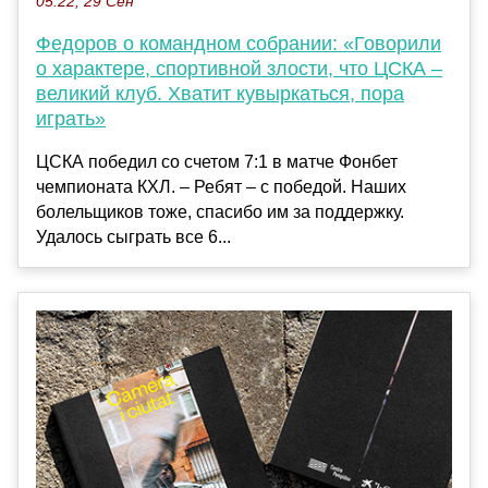
05:22, 29 Сен
Федоров о командном собрании: «Говорили
о характере, спортивной злости, что ЦСКА –
великий клуб. Хватит кувыркаться, пора
играть»
ЦСКА победил со счетом 7:1 в матче Фонбет
чемпионата КХЛ. – Ребят – с победой. Наших
болельщиков тоже, спасибо им за поддержку.
Удалось сыграть все 6...