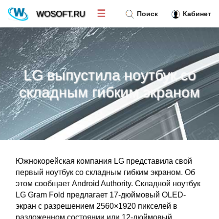
☰
WOSOFT.RU
Поиск
Кабинет
Новости
»
LG выпустила ноутбук со
Тренд новостей
»
складным гибким экраном
Рубрики
»
Правила
»
Южнокорейская компания LG представила свой
Контакт
»
первый ноутбук со складным гибким экраном. Об
этом сообщает Android Authority. Складной ноутбук
LG Gram Fold предлагает 17-дюймовый OLED-
экран с разрешением 2560×1920 пикселей в
разложенном состоянии или 12-дюймовый