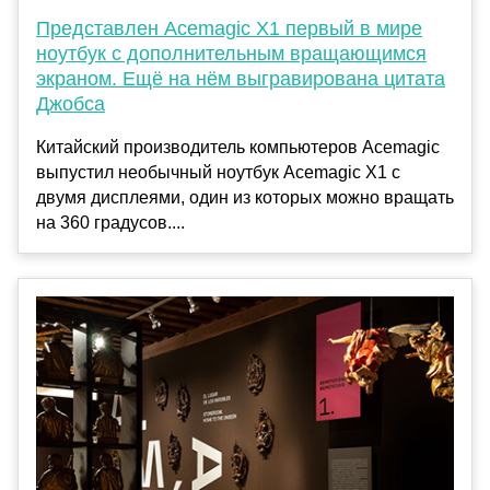
Представлен Acemagic X1 первый в мире
ноутбук с дополнительным вращающимся
экраном. Ещё на нём выгравирована цитата
Джобса
Китайский производитель компьютеров Acemagic
выпустил необычный ноутбук Acemagic X1 с
двумя дисплеями, один из которых можно вращать
на 360 градусов....