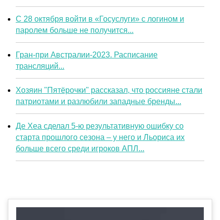
С 28 октября войти в «Госуслуги» с логином и
паролем больше не получится...
Гран-при Австралии-2023. Расписание
трансляций...
Хозяин "Пятёрочки" рассказал, что россияне стали
патриотами и разлюбили западные бренды...
Де Хеа сделал 5-ю результативную ошибку со
старта прошлого сезона – у него и Льориса их
больше всего среди игроков АПЛ...