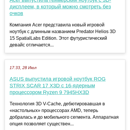
Acer выпустила геймерский ноутбук с 3D-
дисплеем, в который можно смотреть без
очков
Компания Acer представила новый игровой
ноутбук с длинным названием Predator Helios 3D
15 SpatialLabs Edition. Этот футуристический
девайс отличается...
17:33, 28 Июл
ASUS выпустила игровой ноутбук ROG
STRIX SCAR 17 X3D с 16-ядерным
процессором Ryzen 9 7945HX3D
Технология 3D V-Cache, дебютировавшая в
«настольных» процессорах AMD, теперь
добралась и до мобильного сегмента. Аппаратная
опция позволяет существен...