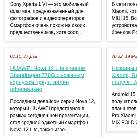
Sony Xperia 1 VI — это мобильный
В сети поя
флагман, предназначенный для
Xiaomi, ко
фотографов и видеооператоров.
MIUI 15. Вс
Смартфон очень похож на своих
устройства
предшественников, хотя соот...
брендов Poc
02:11, 27 Дек
20:22, 19 М
HUAWEI Nova 12 Lite с чипом
Названы 
Snapdragon 778G и кожаным
Xiaomi, 
корпусом представлен
получат A
официально
Android 15
Последним девайсом серии Nova 12,
получат с
который HUAWEI представила в
планшетов 
рамках сегодняшней презентации,
Pro;Xiaomi
стал среднебюджетный смартфон
MIX FOLD 2;
Nova 12 Lite, также изве...