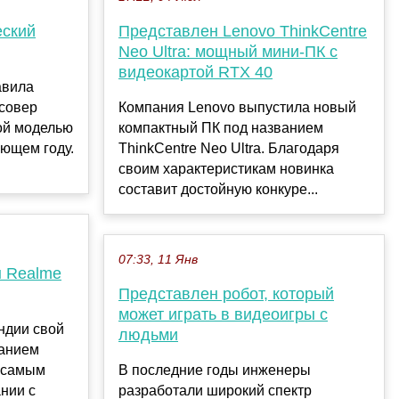
еский
Представлен Lenovo ThinkCentre
Neo Ultra: мощный мини-ПК с
видеокартой RTX 40
авила
ссовер
Компания Lenovo выпустила новый
ной моделью
компактный ПК под названием
ующем году.
ThinkCentre Neo Ultra. Благодаря
своим характеристикам новинка
составит достойную конкуре...
07:33, 11 Янв
 Realme
Представлен робот, который
может играть в видеоигры с
ндии свой
людьми
ванием
а самым
В последние годы инженеры
нии с
разработали широкий спектр