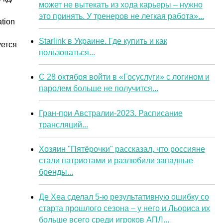
может не вытекать из хода карьеры – нужно
это принять. У тренеров не легкая работа»...
tion
Starlink в Украине. Где купить и как
уется
пользоваться...
С 28 октября войти в «Госуслуги» с логином и
паролем больше не получится...
Гран-при Австралии-2023. Расписание
трансляций...
Хозяин "Пятёрочки" рассказал, что россияне
стали патриотами и разлюбили западные
бренды...
Де Хеа сделал 5-ю результативную ошибку со
старта прошлого сезона – у него и Льориса их
больше всего среди игроков АПЛ...