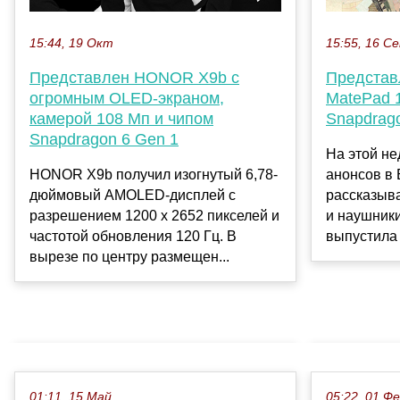
15:44, 19 Окт
15:55, 16 С
Представлен HONOR X9b с
Представ
огромным OLED-экраном,
MatePad 1
камерой 108 Мп и чипом
Snapdrag
Snapdragon 6 Gen 1
На этой н
HONOR X9b получил изогнутый 6,78-
анонсов в
дюймовый AMOLED-дисплей с
рассказыв
разрешением 1200 x 2652 пикселей и
и наушники
частотой обновления 120 Гц. В
выпустила 
вырезе по центру размещен...
01:11, 15 Май
05:22, 01 Ф