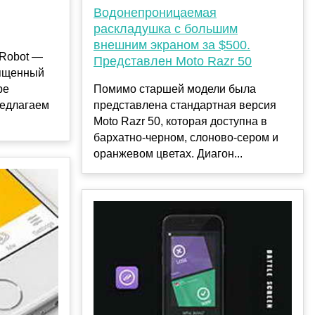
Водонепроницаемая
раскладушка с большим
внешним экраном за $500.
-Robot —
Представлен Moto Razr 50
вященный
ре
Помимо старшей модели была
редлагаем
представлена стандартная версия
Moto Razr 50, которая доступна в
бархатно-черном, слоново-сером и
оранжевом цветах. Диагон...