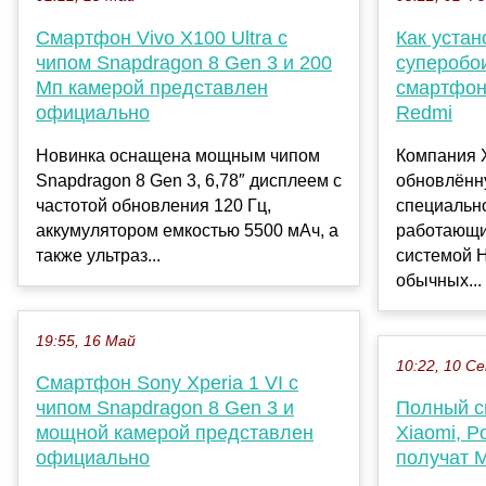
Смартфон Vivo X100 Ultra с
Как устан
чипом Snapdragon 8 Gen 3 и 200
суперобо
Мп камерой представлен
смартфон
официально
Redmi
Новинка оснащена мощным чипом
Компания 
Snapdragon 8 Gen 3, 6,78″ дисплеем с
обновлённ
частотой обновления 120 Гц,
специально
аккумулятором емкостью 5500 мАч, а
работающи
также ультраз...
системой H
обычных...
19:55, 16 Май
10:22, 10 С
Смартфон Sony Xperia 1 VI с
чипом Snapdragon 8 Gen 3 и
Полный с
мощной камерой представлен
Xiaomi, P
официально
получат M