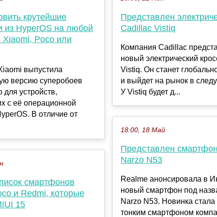
овить крутейшие
Представлен электрич
и из HyperOS на любой
Cadillac Vistiq
 Xiaomi, Poco или
Компания Cadillac предст
новый электрический кро
Xiaomi выпустила
Vistiq. Он станет глобаль
ую версию суперобоев
и выйдет на рынок в след
 для устройств,
У Vistiq будет д...
х с её операционной
yperOS. В отличие от
18:00, 18 Май
Представлен смартфон
Narzo N53
ен
Realme анонсировала в И
писок смартфонов
новый смартфон под наз
oco и Redmi, которые
Narzo N53. Новинка стал
IUI 15
тонким смартфоном компа