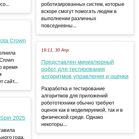
о...
роботизированных систем, которые
вскоре смогут помогать людям в
выполнении различных
повседневны...
ota Crown
19:11, 30 Апр
полнила
 Crown
Представлен миниатюрный
о время
робот для тестирования
м
алгоритмов управления и оценки
 сайт...
Разработка и тестирование
алгоритмов для приложений
робототехники обычно требуют
оценок как в моделируемой, так и в
физической среде. Однако
Spin 2025
некоторы...
тавила
ьного года,