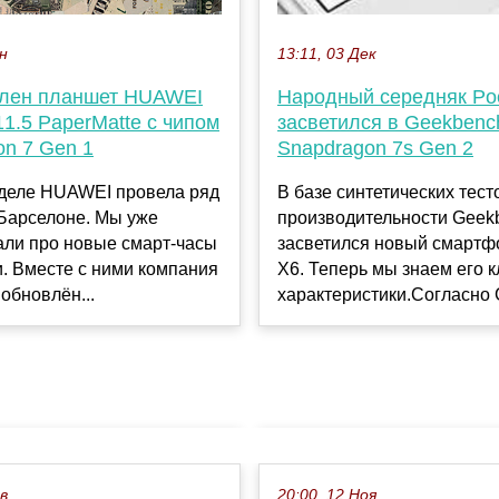
ен
13:11, 03 Дек
лен планшет HUAWEI
Народный середняк Po
1.5 PaperMatte с чипом
засветился в Geekbenc
on 7 Gen 1
Snapdragon 7s Gen 2
еделе HUAWEI провела ряд
В базе синтетических тест
 Барселоне. Мы уже
производительности Geek
али про новые смарт-часы
засветился новый смартф
. Вместе с ними компания
X6. Теперь мы знаем его 
обновлён...
характеристики.Согласно G
ев
20:00, 12 Ноя