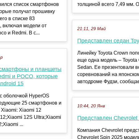
вился список смартфонов
толщиной всего 7,49 мм. Ос
торые получат прошивку
его в списке 83
, включая модели от
21:11, 29 Май
o и Redmi. В с...
Представлен седан Toy
Линейку Toyota Crown по
ар
еще одна модель – Toyota
Sedan. Ее презентовали в
смартфоны и планшеты
соревнований на японско
Redmi и POCO, которые
автодроме Фудзи, сообщает
ndroid 15
 с оболочкой HyperOS
ледующие 25 смартфонов и
10:44, 20 Янв
Xiaomi: Xiaomi 12
 12;Xiaomi 12S Ultra;Xiaomi
Представлен Chevrolet 
Xiaomi ...
Компания Chevrolet предс
Chevrolet Spin 2025 модел