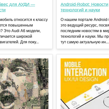
Android-Robot: Новости
бвес для АУДИ —
технологий и науки
сти
О нашем портале Android
мобиль относится к классу
это ведущий ресурс, пос
ается повышенным
последним новостям в ми
? Это Audi А6 модели,
технологий и науки. Мы п
личается широкой
тут самую актуальную ин...
вигателей. Для поку...