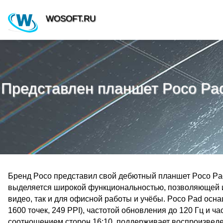
WOSOFT.RU
Представлен планшет Poco Pad
Бренд Poco представил свой дебютный планшет Poco Pa
выделяется широкой функциональностью, позволяющей ис
видео, так и для офисной работы и учёбы. Poco Pad ос
1600 точек, 249 PPI), частотой обновления до 120 Гц и ч
соотношением сторон 16:10, поддерживает воспроизведен