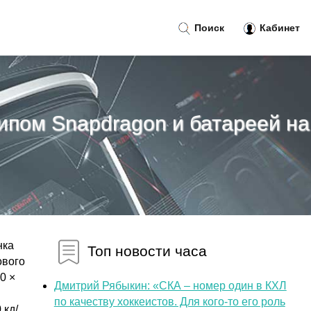
Поиск
Кабинет
ипом Snapdragon и батареей на
нка
Топ новости часа
ового
0 ×
Дмитрий Рябыкин: «СКА – номер один в КХЛ
по качеству хоккеистов. Для кого-то его роль
 кд/