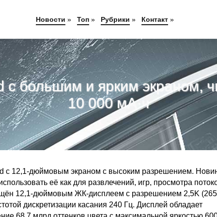
Новости
»
Топ
»
Рубрики
»
Контакт
»
 с большим и ярким экраном, ч
10 000 мА·ч
d с 12,1-дюймовым экраном с высоким разрешением. Нови
пользовать её как для развлечений, игр, просмотра поток
нащён 12,1-дюймовым ЖК-дисплеем с разрешением 2,5K (265
астотой дискретизации касания 240 Гц. Дисплей обладает
ие 68,7 млрд оттенков цвета с максимальной яркостью 600