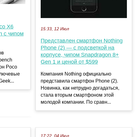
co X6
15:33, 12 Июл
h с чипом
Представлен смартфон Nothing
Phone (2) — с подсветкой на
ов
корпусе, чипом Snapdragon 8+
bench
Gen 1 и ценой от $599
он Poco
ключевые
Компания Nothing официально
eek...
представила смартфон Phone (2).
Новинка, как нетрудно догадаться,
стала вторым смартфоном этой
молодой компании. По сравн...
17:22, 04 Июл