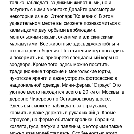
только наблюдать за дикими животными, но и
вступить с ними в контакт. Давайте рассмотрим
некоторые из них. Этнопарк "Кочевник" В этом
удивительном месте вы сможете познакомиться с
калмыцкими двугорбыми верблюдами,
монгольскими яками, оленями и аляскинскими
маламутами. Все животные здесь дружелюбны и
открыты для общения. Посетители могут погладить
и покормить их, приобретя специальный корм на
зоодворе. Кроме того, здесь можно посетить
традиционные тюркские и монгольские юрты,
чукотские яранги и даже устроить фотосессию в
национальной одежде. Мини-ферма "Страус" Это
уютное место находится всего в 20 км от Москвы, в
деревне Чиверево по Осташковскому шоссе.
Здесь вы сможете наблюдать за страусами,
кормить и даже держать в руках их яйца. Кроме
страусов, на ферме обитают кролики, барашки,
козлята, гуси, петухи и павлины, с которыми также
можно взаимодействовать. Особенностью этого