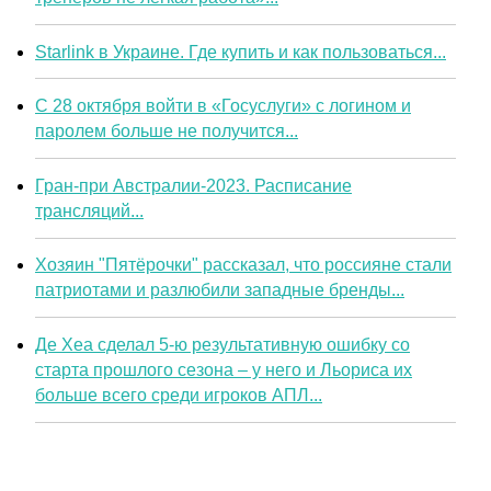
Starlink в Украине. Где купить и как пользоваться...
С 28 октября войти в «Госуслуги» с логином и
паролем больше не получится...
Гран-при Австралии-2023. Расписание
трансляций...
Хозяин "Пятёрочки" рассказал, что россияне стали
патриотами и разлюбили западные бренды...
Де Хеа сделал 5-ю результативную ошибку со
старта прошлого сезона – у него и Льориса их
больше всего среди игроков АПЛ...