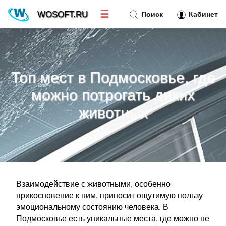
☰
WOSOFT.RU
Поиск
Кабинет
Новости
»
Топ мест в Подмосковье, где
Тренд новостей
»
можно потрогать диких
животных
Рубрики
»
Правила
»
Контакт
»
Взаимодействие с животными, особенно
прикосновение к ним, приносит ощутимую пользу
эмоциональному состоянию человека. В
Подмосковье есть уникальные места, где можно не