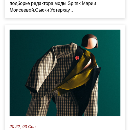
подборке редактора моды Spltnk Марии
Моисеевой.Сьюки Уотерхау...
20:22, 03 Сен