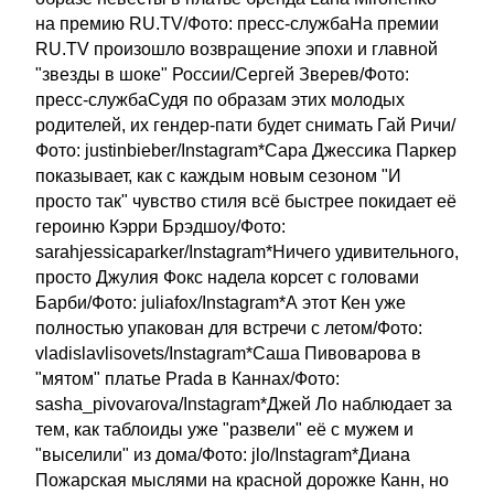
на премию RU.TV/Фото: пресс-службаНа премии
RU.TV произошло возвращение эпохи и главной
"звезды в шоке" России/Сергей Зверев/Фото:
пресс-службаСудя по образам этих молодых
родителей, их гендер-пати будет снимать Гай Ричи/
Фото: justinbieber/Instagram*Сара Джессика Паркер
показывает, как с каждым новым сезоном "И
просто так" чувство стиля всё быстрее покидает её
героиню Кэрри Брэдшоу/Фото:
sarahjessicaparker/Instagram*Ничего удивительного,
просто Джулия Фокс надела корсет с головами
Барби/Фото: juliafox/Instagram*А этот Кен уже
полностью упакован для встречи с летом/Фото:
vladislavlisovets/Instagram*Саша Пивоварова в
"мятом" платье Prada в Каннах/Фото:
sasha_pivovarova/Instagram*Джей Ло наблюдает за
тем, как таблоиды уже "развели" её с мужем и
"выселили" из дома/Фото: jlo/Instagram*Диана
Пожарская мыслями на красной дорожке Канн, но