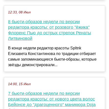
12:33, 08 Июл
8 бьюти-образов недели по версии
редактора красоты: от розового "ёжика"
Флоренс Пью до острых стрелок Ренаты
Литвиновой
В конце недели редактор красоты Spltnk
Елизавета Константинова по традиции отбирает
самые запоминающиеся бьюти-образы, которые
звёзды демонстрировали...
14:00, 15 Июл
7 бьюти-образов недели по версии
редактора красоты: от нового цвета волос
Бейонсе до "драгоценного" маникюра Doja