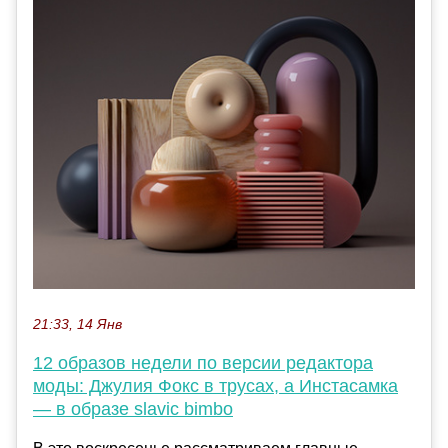
21:33, 14 Янв
12 образов недели по версии редактора
моды: Джулия Фокс в трусах, а Инстасамка
— в образе slavic bimbo