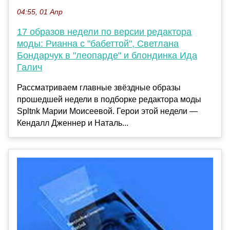
04:55, 01 Апр
17 образов недели по версии редактора
моды: Рианна с "бабеттой", Светлана
Бондарчук в "леопарде" и блондинка Ида
Галич
Рассматриваем главные звёздные образы
прошедшей недели в подборке редактора моды
Spltnk Марии Моисеевой. Герои этой недели —
Кендалл Дженнер и Наталь...