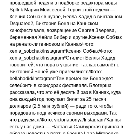
прошедшей недели в подборке редактора моды
Spltnk Марии Моисеевой. Герои этой недели —
Ксения Собчак в нуаре, Белла Хадид в винтажном
Dsquared2, Виктория Боня на Каннском
кинофестивале, возвращение Сергея Зверева,
беременная Хейли Бибер и другие.Ксения Собчак
на ренато-литвиновом в Каннах/Фото:
xenia_sobchak/Instagram*Ксения Собчак/Фото:
xenia_sobchak/Instagram*Стилист Беллы Хадид
говорит ей, что пора в укрытие, так как самолёт с
Викторией Боней уже приземлился/Фото:
bellahadid/Instagram*Тем временем Боня ждёт
селебрити в коридорах фестиваля. Блогерша
рассказала, что это её десятый раз в Каннах, куда
она каждый год покупает билет за 25 тысяч
долларов (2,5 млн рублей) — ради того, чтобы
порадовать подписчиков своими выходами. Так
что радуемся/Фото: victoriabonya/Instagram*Канны
есть у нас дома — Настасья Самбурская пришла в
образе невесты в платье бренда Lana Mironenko