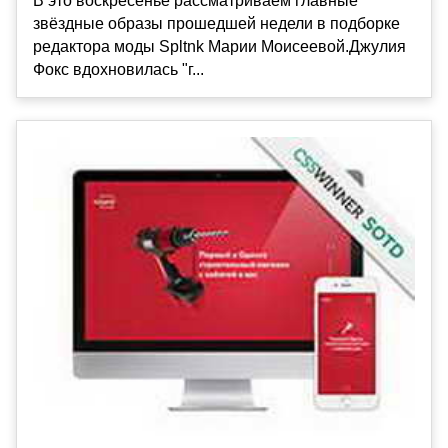
В это воскресенье рассматриваем главные
звёздные образы прошедшей недели в подборке
редактора моды Spltnk Марии Моисеевой.Джулия
Фокс вдохновилась "г...