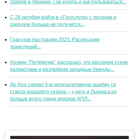
Starlink в Украине. Где купить и как пользоваться...
С 28 октября войти в «Госуслуги» с логином и
паролем больше не получится...
Гран-при Австралии-2023. Расписание
трансляций...
Хозяин "Пятёрочки" рассказал, что россияне стали
патриотами и разлюбили западные бренды...
Де Хеа сделал 5-ю результативную ошибку со
старта прошлого сезона – у него и Льориса их
больше всего среди игроков АПЛ...