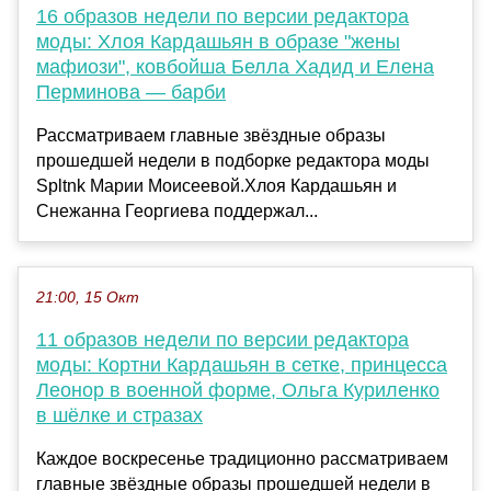
16 образов недели по версии редактора
моды: Хлоя Кардашьян в образе "жены
мафиози", ковбойша Белла Хадид и Елена
Перминова — барби
Рассматриваем главные звёздные образы
прошедшей недели в подборке редактора моды
Spltnk Марии Моисеевой.Хлоя Кардашьян и
Снежанна Георгиева поддержал...
21:00, 15 Окт
11 образов недели по версии редактора
моды: Кортни Кардашьян в сетке, принцесса
Леонор в военной форме, Ольга Куриленко
в шёлке и стразах
Каждое воскресенье традиционно рассматриваем
главные звёздные образы прошедшей недели в