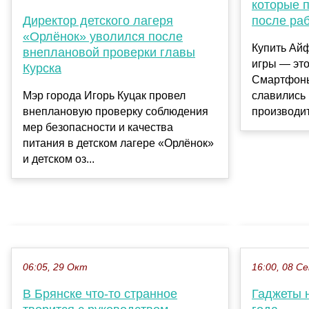
которые 
после ра
Директор детского лагеря
«Орлёнок» уволился после
Купить Айф
внеплановой проверки главы
игры — эт
Курска
Смартфоны
славились
Мэр города Игорь Куцак провел
производит
внеплановую проверку соблюдения
мер безопасности и качества
питания в детском лагере «Орлёнок»
и детском оз...
06:05, 29 Окт
16:00, 08 С
В Брянске что-то странное
Гаджеты 