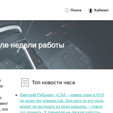
Поиск
Кабинет
ле недели работы
ю
Топ новости часа
ия
Дмитрий Рябыкин: «СКА – номер один в КХЛ
е
по качеству хоккеистов. Для кого-то его роль
мент
может не вытекать из хода карьеры – нужно
 что
это принять. У тренеров не легкая работа»...