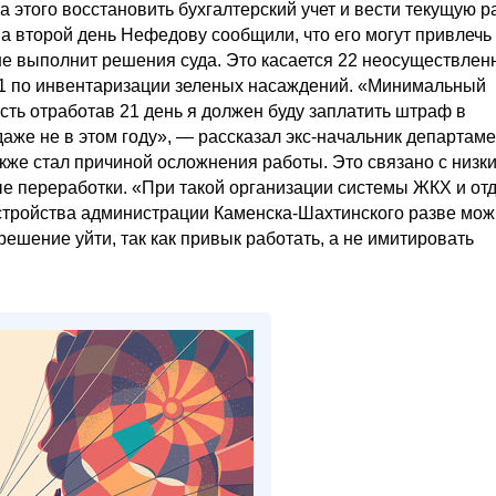
за этого восстановить бухгалтерский учет и вести текущую р
на второй день Нефедову сообщили, что его могут привлечь 
не выполнит решения суда. Это касается 22 неосуществлен
 1 по инвентаризации зеленых насаждений. «Минимальный
сть отработав 21 день я должен буду заплатить штраф в
аже не в этом году», — рассказал экс-начальник департам
акже стал причиной осложнения работы. Это связано с низк
ые переработки. «При такой организации системы ЖКХ и от
стройства администрации Каменска-Шахтинского разве мо
ешение уйти, так как привык работать, а не имитировать