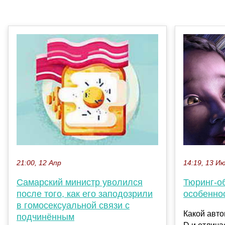
14:19, 13 И
21:00, 12 Апр
Тюринг-о
Самарский министр уволился
особенно
после того, как его заподозрили
в гомосексуальной связи с
Какой авто
подчинённым