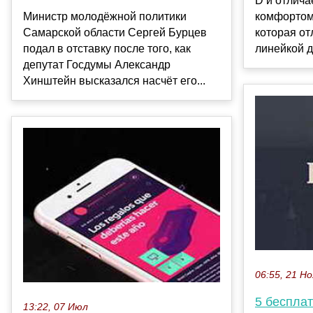
D и отлич
комфортом
Министр молодёжной политики
которая от
Самарской области Сергей Бурцев
линейкой д
подал в отставку после того, как
депутат Госдумы Александр
Хинштейн высказался насчёт его...
06:55, 21 Но
5 бесплат
13:22, 07 Июл