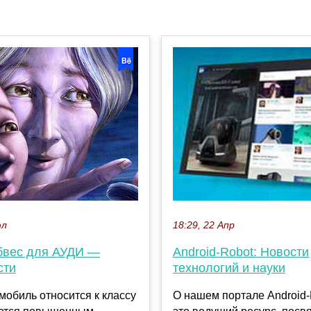
юл
18:29, 22 Апр
бвес для АУДИ —
Android-Robot: Новости
сти
технологий и науки
мобиль относится к классу
О нашем портале Android