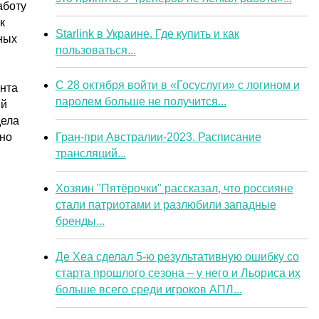
аботу
к
Starlink в Украине. Где купить и как
ных
пользоваться...
С 28 октября войти в «Госуслуги» с логином и
ента
паролем больше не получится...
ий
дела
Гран-при Австралии-2023. Расписание
жно
трансляций...
Хозяин "Пятёрочки" рассказал, что россияне
стали патриотами и разлюбили западные
бренды...
Де Хеа сделал 5-ю результативную ошибку со
старта прошлого сезона – у него и Льориса их
больше всего среди игроков АПЛ...