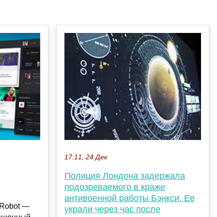
17:11, 24 Дек
Полиция Лондона задержала
подозреваемого в краже
антивоенной работы Бэнкси. Ее
-Robot —
украли через час после