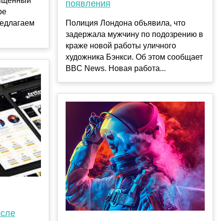
вященный
появления
ре
редлагаем
Полиция Лондона объявила, что
задержала мужчину по подозрению в
краже новой работы уличного
художника Бэнкси. Об этом сообщает
BBC News. Новая работа...
осле