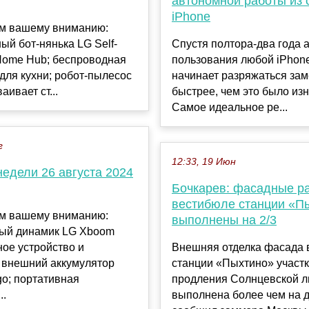
автономной работы из 
iPhone
м вашему вниманию:
ый бот-нянька LG Self-
Спустя полтора-два года 
 Home Hub; беспроводная
пользования любой iPhone
 для кухни; робот-пылесос
начинает разряжаться зам
аивает ст...
быстрее, чем это было из
Самое идеальное ре...
г
12:33, 19 Июн
едели 26 августа 2024
Бочкарев: фасадные р
вестибюле станции «П
м вашему вниманию:
выполнены на 2/3
ый динамик LG Xboom
ное устройство и
Внешняя отделка фасада 
 внешний аккумулятор
станции «Пыхтино» участ
o; портативная
продления Солнцевской л
..
выполнена более чем на д