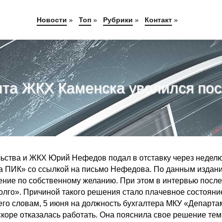
Новости
»
Топ
»
Рубрики
»
Контакт
»
нта ЖКХ Каменска уволился пос
льства и ЖКХ Юрий Нефедов подал в отставку через недел
та ПИК» со ссылкой на письмо Нефедова. По данным издан
ение по собственному желанию. При этом в интервью после
долго». Причиной такого решения стало плачевное состояни
его словам, 5 июня на должность бухгалтера МКУ «Департа
коре отказалась работать. Она пояснила свое решение тем,