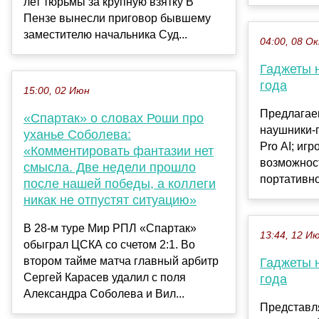
лет тюрьмы за крупную взятку В
Пензе вынесли приговор бывшему
заместителю начальника Суд...
04:00, 08 О
Гаджеты 
года
15:00, 02 Июн
Предлагае
«Спартак» о словах Роши про
наушники-п
уханье Соболева:
Pro AI; игр
«Комментировать фантазии нет
возможнос
смысла. Две недели прошло
портативно
после нашей победы, а коллеги
никак не отпустят ситуацию»
В 28-м туре Мир РПЛ «Спартак»
13:44, 12 И
обыграл ЦСКА со счетом 2:1. Во
втором тайме матча главный арбитр
Гаджеты 
Сергей Карасев удалил с поля
года
Александра Соболева и Вил...
Представл