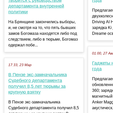
творится с руководством
года
департамента внутренней
Предлагае
политики
двухколесн
На Брянщине закончились выборы,
Driving AI
и, не смотря на то, что пять бывших
зарядка Ki
замов Богомаза находятся либо под
Dreame осв
следствием, либо в тюрьме, Богомаз
одержал побе...
01:00, 27 Ав
Гаджеты н
17:33, 23 Мар
года
В Пензе экс-замначальника
Предлагае
Судебного департамента
обновленн
получил 8,5 лет тюрьмы за
360; заряд
крупную взятку
магнитный
В Пензе экс-замначальника
Anker Magg
Судебного департамента получил 8,5
акустическ.