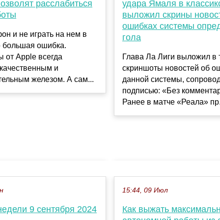
позволят расслабиться
удара Ямаля в классик
боты
выложил скрины новос
ошибках системы опре
он и не играть на нем в
гола
о большая ошибка.
 от Apple всегда
Глава Ла Лиги выложил в 
 качественным и
скриншоты новостей об о
ельным железом. А сам...
данной системы, сопровод
подписью: «Без коммент
Ранее в матче «Реала» пр.
ен
15:44, 09 Июл
недели 9 сентября 2024
Как выжать максималь