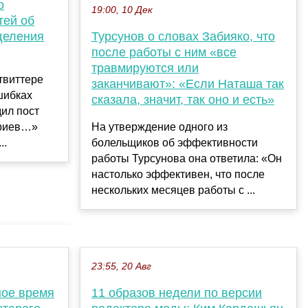
о
19:00, 10 Дек
тей об
Турсунов о словах Забияко, что
деления
после работы с ним «все
травмируются или
твиттере
заканчивают»: «Если Наташа так
шибках
сказала, значит, так оно и есть»
ил пост
На утверждение одного из
ариев…»
болельщиков об эффективности
..
работы Турсунова она ответила: «Он
настолько эффективен, что после
нескольких месяцев работы с ...
23:55, 20 Авг
ное время
11 образов недели по версии