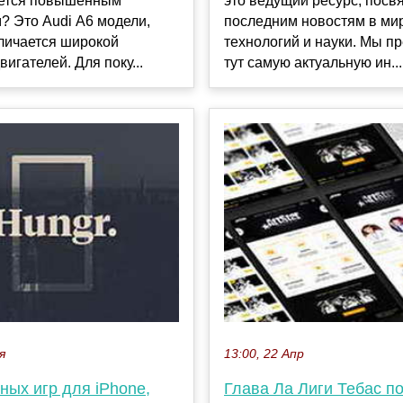
ается повышенным
это ведущий ресурс, пос
? Это Audi А6 модели,
последним новостям в ми
личается широкой
технологий и науки. Мы п
вигателей. Для поку...
тут самую актуальную ин...
я
13:00, 22 Апр
ных игр для iPhone,
Глава Ла Лиги Тебас п