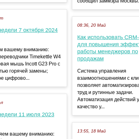
сообщил заммэра Москвы.
кт
08:36, 20 Май
недели 7 октября 2024
Как использовать CRM
для повышения эффек
м вашему вниманию:
работы менеджеров по
ереводчики Timekettle W4
продажам
овая мышь Incott G23 Pro с
тью горячей замены;
Система управления
е цифрово...
взаимоотношениями с кл
позволяет автоматизирова
труд и рутинные задачи.
Автоматизация действий 
юл
качество у...
недели 11 июля 2023
13:55, 18 Май
яем вашему вниманию: