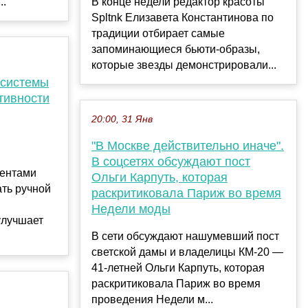
..
В конце недели редактор красоты
Spltnk Елизавета Константинова по
традиции отбирает самые
запоминающиеся бьюти-образы,
которые звезды демонстрировали...
-системы
тивности
20:00, 31 Янв
"В Москве действительно иначе".
В соцсетях обсуждают пост
иентами
Ольги Карпуть, которая
ть ручной
раскритиковала Париж во время
Недели моды
улучшает
В сети обсуждают нашумевший пост
светской дамы и владелицы КМ-20 —
41-летней Ольги Карпуть, которая
раскритиковала Париж во время
проведения Недели м...