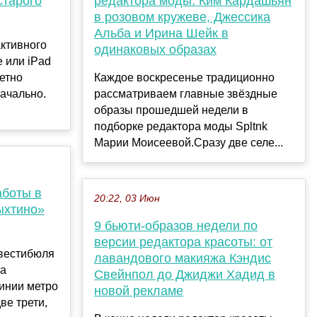
старого
редактора моды: Ким Кардашьян
в розовом кружеве, Джессика
Альба и Ирина Шейк в
активного
одинаковых образах
 или iPad
етно
Каждое воскресенье традиционно
начально.
рассматриваем главные звёздные
образы прошедшей недели в
подборке редактора моды Spltnk
Марии Моисеевой.Сразу две селе...
аботы в
20:22, 03 Июн
ыхтино»
9 бьюти-образов недели по
версии редактора красоты: от
вестибюля
лавандового макияжа Кэндис
ка
Свейнпол до Джиджи Хадид в
инии метро
новой рекламе
ве трети,