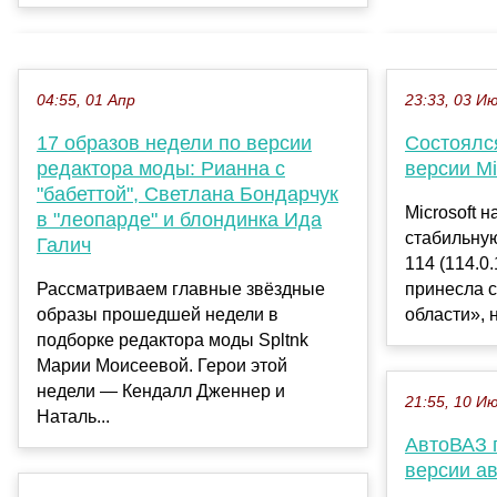
04:55, 01 Апр
23:33, 03 И
17 образов недели по версии
Состоялс
редактора моды: Рианна с
версии Mi
"бабеттой", Светлана Бондарчук
Microsoft 
в "леопарде" и блондинка Ида
стабильную
Галич
114 (114.0.
Рассматриваем главные звёздные
принесла 
образы прошедшей недели в
области», н
подборке редактора моды Spltnk
Марии Моисеевой. Герои этой
недели — Кендалл Дженнер и
21:55, 10 И
Наталь...
АвтоВАЗ 
версии а