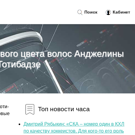
Поиск
Кабинет
ового цвета волос Анджелины
Тотибадзе
юти-
Топ новости часа
рвые
Дмитрий Рябыкин: «СКА – номер один в КХЛ
по качеству хоккеистов. Для кого-то его роль