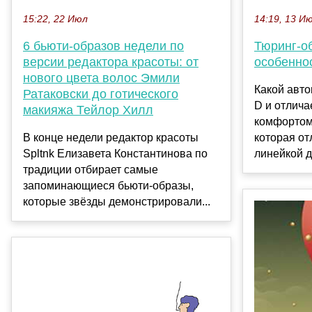
15:22, 22 Июл
14:19, 13 И
6 бьюти-образов недели по
Тюринг-о
версии редактора красоты: от
особенно
нового цвета волос Эмили
Какой авто
Ратаковски до готического
D и отлич
макияжа Тейлор Хилл
комфортом
В конце недели редактор красоты
которая от
Spltnk Елизавета Константинова по
линейкой д
традиции отбирает самые
запоминающиеся бьюти-образы,
которые звёзды демонстрировали...