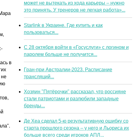
может не вытекать из хода карьеры – нужно
это принять. У тренеров не легкая работа»...
 Мара
Starlink в Украине. Где купить и как
пользоваться...
м,
С 28 октября войти в «Госуслуги» с логином и
-
паролем больше не получится...
ась в
Гран-при Австралии-2023. Расписание
гих
трансляций...
 не
нию
Хозяин "Пятёрочки" рассказал, что россияне
тов,
стали патриотами и разлюбили западные
бренды...
ой
Де Хеа сделал 5-ю результативную ошибку со
ла".
старта прошлого сезона – у него и Льориса их
больше всего среди игроков АПЛ...