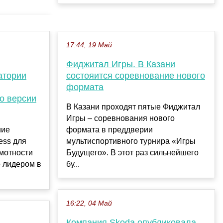
17:44, 19 Май
Фиджитал Игры. В Казани
атории
состояится соревнование нового
формата
о версии
В Казани проходят пятые Фиджитал
Игры – соревнования нового
ние
формата в преддверии
ess для
мультиспортивного турнира «Игры
мотности
Будущего». В этот раз сильнейшего
о лидером в
бу...
16:22, 04 Май
Компания Skoda опубликовала