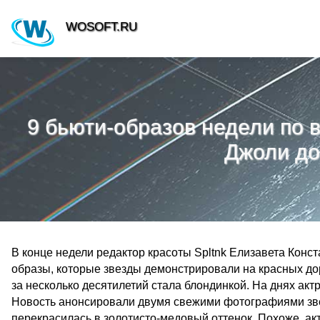
WOSOFT.RU
9 бьюти-образов недели по 
Джоли до
В конце недели редактор красоты Spltnk Елизавета Кон
образы, которые звезды демонстрировали на красных до
за несколько десятилетий стала блондинкой. На днях акт
Новость анонсировали двумя свежими фотографиями звез
перекрасилась в золотисто-медовый оттенок. Похоже, ак