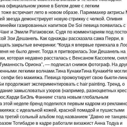
 на официальном ужине в Белом доме с легким
оже встречает лето в новом образе. Парикмахер актрисы
ей звезда демонстрирует новую стрижку с челкой. Оливия
линейки газированных напитков De Soi певица появилась с
 Чанг и Эмили Ратаковски. Судя по комментариям под посто
исой Зои Дешанель. Как однажды рассказала сама Перри, в
ать закрытые вечеринки: “Когда я впервые приехала в Лос
 меня не было денег. Тогда я притворилась Зои Дешанель на
ки, которая недавно рассталась с Венсаном Касселем, снял
"Туманность Ориона", — подписал снимок фотограф. На дру
женными легкими волнами.Тина КунакиТина КунакиНе могли
е селфи без макияжа. Певица промоутирует свою бьюти-ли
и продолжает экспериментировать с hair painting. Тренд, о
здание замысловатых узоров (например, разноцветных крес
лос.Карди БиЭль Фаннинг стала новым глобальным
 На этой неделе бренд поделился первым кадром из рекламн
макияжа: с идеальной кожей, красной помадой и пушистыми
 третий сольный альбом под названием "Давно не танцева
разом Тотибадзе в кадре работали визажист Анна Тодуа и