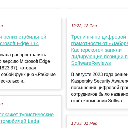
юн
12:22, 12 Сен
я релиз стабильной
Тренинги по цифровой
crosoft Edge 114
грамотности от «Лабор
Касперского» заняли
начала распространять
лидирующие позиции п
 версию Microsoft Edge
SoftwareReviews
1823.37), которая
с собой функцию «Рабочие
В августе 2023 года реше
есколько и...
Kaspersky Security Awaren
повышения цифровой гра
сотрудников было назван
отчёте компании Softwa...
юн
покажет туристические
втомобилей Lada
13:33, 31 Мар