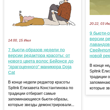
20:22, 03 И
9 бьюти-
версии ре
14:00, 15 Июл
лавандов
7 бьюти-образов недели по
Свейнпол
версии редактора красоты: от
новой ре
нового цвета волос Бейонсе до
В конце не
"драгоценного" маникюра Doja
Spltnk Ели
Cat
традиции 
В конце недели редактор красоты
запоминаю
Spltnk Елизавета Константинова по
которые зв
традиции отбирает самые
запоминающиеся бьюти-образы,
которые звезды демонстрировали...