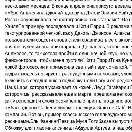
нескольких месяцев. В конце апреля она присутствовала
омбре.Анджелина ДжолиАнджелина ДжолиОливия Уайлд т
Росзак опубликовала ее фотографию в инстаграме*. На н
УайлдЕе примеру последовала и Кэти Пэрри. В рекламе 
текстурированной челкой, как у Дакоты Джонсон, Алексы
пользователи соцсети снова стали сравнивать ее с актр
начале нулевых она притворялась Дешанель, чтобы посещ
Анджелес, то так хотела пройти в один ночной клуб, но у
фейсконтроле, чтобы меня пустили”.Кэти ПэрриТина Куна
яркой фотосессии и примерила светлый парик с челкой. 
кадрах модель позирует с распущенными волосами, уло
включить в сегодняшнюю подборку Леди Гагу и ее редко
Haus Labs, которая ухаживает за кожей. Леди ГагаКарди Б
котором мы рассказывали еще в марте, предполагает со
как у рэперши) и сложносочиненные принты по длине во
амбассадором Cartier и лицом коллекции Grain de Café.
кампании. Вот он, пример классического голливудского 
ресницами.Эль ФаннингПевица Муся Тотибадзе выпустила
Обложку для пластинки снимал Абдулла Артуев, а над об