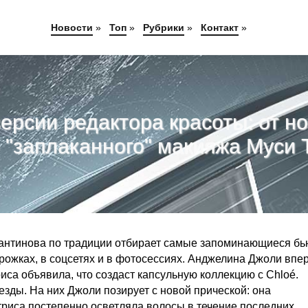
Новости
»
Топ
»
Рубрики
»
Контакт
»
версии редактора красоты: от н
 "заплаканного" макияжа Муси 
стантинова по традиции отбирает самые запоминающиеся бь
рожках, в соцсетях и в фотосессиях. Анджелина Джоли впе
риса объявила, что создаст капсульную коллекцию с Chloé.
ды. На них Джоли позирует с новой прической: она
триса постепенно осветляла волосы в течение последних