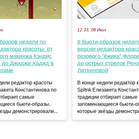
12:33, 08 Июл
юн
8 бьюти-образов недел
образов недели по
версии редактора красо
дактора красоты: от
розового "ёжика" Флор
ого макияжа Кэндис
до острых стрелок Рен
 до Джиджи Хадид в
Литвиновой
кламе
В конце недели редактор 
дели редактор красоты
Spltnk Елизавета Констан
завета Константинова по
традиции отбирает самые
отбирает самые
запоминающиеся бьюти-о
щиеся бьюти-образы,
которые звёзды демонстри
езды демонстрировали...