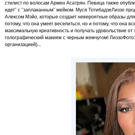
стилист по волосам Армен Асатрян. Певица также опубл
идет" с "заплаканным" мейком. Муся ТотибадзеЛиззо про
Алексом Мэйо, которые создает невероятные образы для 
потому, что она умеет веселиться, но и потому, что она в
максимальную креативность и получать удовольствие от то
голографический макияж с черным жемчугом! ЛиззоФото: 
организацией)...