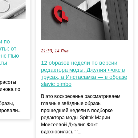
и по
ты: от
21:33, 14 Янв
енс Пью
аты
12 образов недели по версии
редактора моды: Джулия Фокс в
трусах, а Инстасамка — в образе
красоты
slavic bimbo
тинова по
В это воскресенье рассматриваем
бразы,
главные звёздные образы
ровали...
прошедшей недели в подборке
редактора моды Spltnk Марии
Моисеевой.Джулия Фокс
вдохновилась "г...