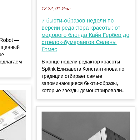
12:22, 01 Июл
7 бьюти-образов недели по
версии редактора красоты: от
медового блонда Кайи Гербер до
-Robot —
стрелок-бумерангов Селены
вященный
Гомес
ре
редлагаем
В конце недели редактор красоты
Spltnk Елизавета Константинова по
традиции отбирает самые
запоминающиеся бьюти-образы,
которые звёзды демонстрировали...