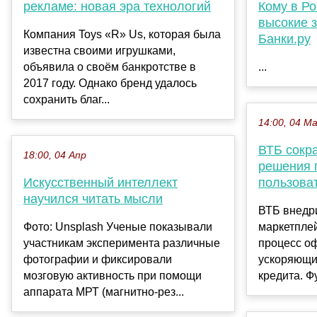
рекламе: новая эра технологий
Кому в Р
высокие 
Компания Toys «R» Us, которая была
Банки.ру
известна своими игрушками,
объявила о своём банкротстве в
...
2017 году. Однако бренд удалось
сохранить благ...
14:00, 04 М
ВТБ сокр
18:00, 04 Апр
решения 
Искусственный интеллект
пользова
научился читать мысли
ВТБ внедр
Фото: Unsplash Ученые показывали
маркетпле
участникам эксперимента различные
процесс о
фотографии и фиксировали
ускоряющи
мозговую активность при помощи
кредита. Ф
аппарата МРТ (магнитно-рез...