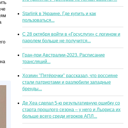
ить
аче
Starlink в Украине. Где купить и как
иям
пользоваться...
а
С 28 октября войти в «Госуслуги» с логином и
паролем больше не получится...
его
Гран-при Австралии-2023. Расписание
трансляций...
 на
Хозяин "Пятёрочки" рассказал, что россияне
стали патриотами и разлюбили западные
бренды...
Де Хеа сделал 5-ю результативную ошибку со
старта прошлого сезона – у него и Льориса их
больше всего среди игроков АПЛ...