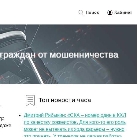
Поиск
Кабинет
 граждан от мошенничества
Топ новости часа
,
Дмитрий Рябыкин: «СКА – номер один в КХЛ
да
по качеству хоккеистов. Для кого-то его роль
 даже
может не вытекать из хода карьеры – нужно
это принять. У тренеров не легкая работа»...