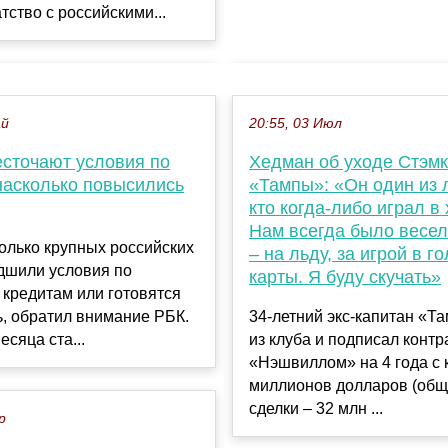
тство с российскими...
ай
20:55, 03 Июл
есточают условия по
Хедман об уходе Стэмк
насколько повысились
«Тампы»: «Он один из 
кто когда-либо играл в 
Нам всегда было весел
олько крупных российских
– на льду, за игрой в г
дшили условия по
карты. Я буду скучать»
кредитам или готовятся
ь, обратил внимание РБК.
34-летний экс-капитан «Т
есяца ста...
из клуба и подписал контр
«Нэшвиллом» на 4 года с 
миллионов долларов (общ
сделки – 32 млн ...
р