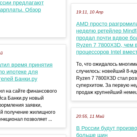
оссии предлагают
зарплаты. Обзор
19:11, 10 Апр
AMD просто разгромила 
неделю ретейлер Mindf
продал почти вдвое б
Ryzen 7 7800X3D, чем 
процессоров Intel вмес
ай
То, что ожидалось многим
атил время принятия
случилось: новейший 8-я
по ипотеке для
Ryzen 7 7800X3D стал ро
телей Банки.ру
суперхитом. За первую н
ил на сайте финансового
продаж крупнейший немецк
йса Банки.ру новый
формления заявки,
й получение жилищного
20:55, 11 Май
ункционал позволяет ...
В России будут произв
больше шин