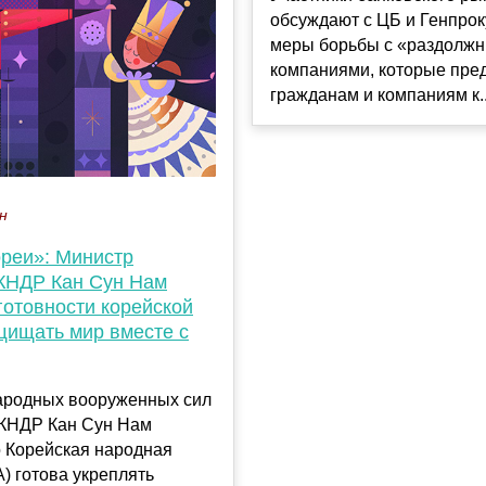
обсуждают с ЦБ и Генпро
меры борьбы с «раздолжн
компаниями, которые пре
гражданам и компаниям к..
ен
ореи»: Министр
КНДР Кан Сун Нам
готовности корейской
щищать мир вместе с
ародных вооруженных сил
 КНДР Кан Сун Нам
о Корейская народная
) готова укреплять