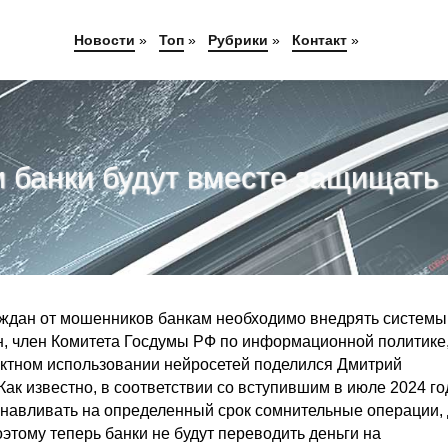
Новости
»
Топ
»
Рубрики
»
Контакт
»
и банки будут вместе защищать
аждан от мошенников банкам необходимо внедрять системы
ин, член Комитета Госдумы РФ по информационной политике
ктном использовании нейросетей поделился Дмитрий
Как известно, в соответствии со вступившим в июле 2024 го
танавливать на определенный срок сомнительные операции,
этому теперь банки не будут переводить деньги на