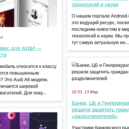
технологий и науки
О нашем портале Android
это ведущий ресурс, пос
последним новостям в ми
технологий и науки. Мы п
юл
тут самую актуальную ин...
бвес для АУДИ —
сти
мобиль относится к классу
ается повышенным
? Это Audi А6 модели,
личается широкой
10:33, 13 Мар
вигателей. Для поку...
Банки, ЦБ и Генпрокур
решили защитить гражд
«раздолжнителей»
Участники банковского ры