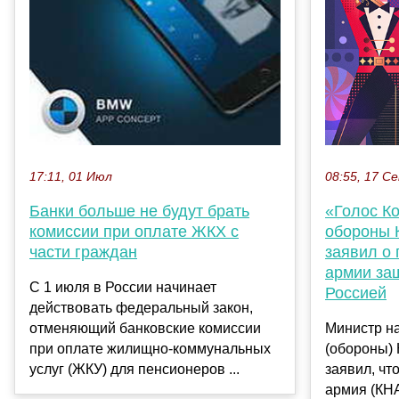
17:11, 01 Июл
08:55, 17 С
Банки больше не будут брать
«Голос К
комиссии при оплате ЖКХ с
обороны 
части граждан
заявил о 
армии за
С 1 июля в России начинает
Россией
действовать федеральный закон,
отменяющий банковские комиссии
Министр н
при оплате жилищно-коммунальных
(обороны)
услуг (ЖКУ) для пенсионеров ...
заявил, чт
армия (КНА