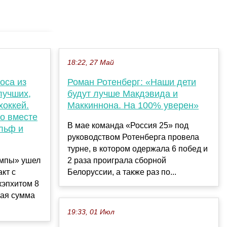
18:22, 27 Май
оса из
Роман Ротенберг: «Наши дети
лучших,
будут лучше Макдэвида и
хоккей.
Маккиннона. На 100% уверен»
о вместе
В мае команда «Россия 25» под
ольф и
руководством Ротенберга провела
турне, в котором одержала 6 побед и
ампы» ушел
2 раза проиграла сборной
акт с
Белоруссии, а также раз по...
кэпхитом 8
ая сумма
19:33, 01 Июл