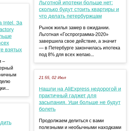
Льготной ипотеки больше нет:
сколько будут стоить квартиры и
что делать петербуржцам
Intel. За
Рынок жилья замер в ожидании.
actory
Льготная «Госпрограмма-2020»
ольше
завершила свое действие, а значит
всех
— в Петербурге закончилась ипотека
те взятых
под 8% для всех желаю...
и –
дерный
зничным
21:55, 02 Июл
еделю
и...
Нашли на AliExpress недорогой и
практичный гаджет для
засыпания. Уши больше не будут
болеть
Продолжаем делиться с вами
одить
полезными и необычными находками