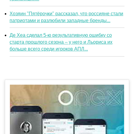
Хозяин "Пятёрочки" рассказал, что россияне стали
патриотами и разлюбили западные бренды...
Де Хеа сделал 5-ю результативную ошибку со
старта прошлого сезона – у него и Льориса их
больше всего среди игроков АПЛ...