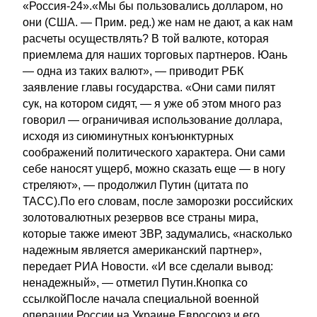
«Россия-24».«Мы бы пользовались долларом, но
они (США. — Прим. ред.) же нам не дают, а как нам
расчеты осуществлять? В той валюте, которая
приемлема для наших торговых партнеров. Юань
— одна из таких валют», — приводит РБК
заявление главы государства. «Они сами пилят
сук, на котором сидят, — я уже об этом много раз
говорил — ограничивая использование доллара,
исходя из сиюминутных конъюнктурных
соображений политического характера. Они сами
себе наносят ущерб, можно сказать еще — в ногу
стреляют», — продолжил Путин (цитата по
ТАСС).По его словам, после заморозки российских
золотовалютных резервов все страны мира,
которые также имеют ЗВР, задумались, «насколько
надежным является американский партнер»,
передает РИА Новости. «И все сделали вывод:
ненадежный», — отметил Путин.Кнопка со
ссылкойПосле начала специальной военной
операции России на Украине Евросоюз и его