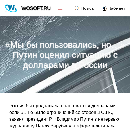
☰
WOSOFT.RU
Поиск
Кабинет
Новости
»
«Мы бы пользовались, но…»
Тренд новостей
»
Путин оценил ситуацию с
долларами в России
Рубрики
»
Правила
»
Контакт
»
Россия бы продолжала пользоваться долларами,
если бы не было ограничений со стороны США,
заявил президент РФ Владимир Путин в интервью
журналисту Павлу Зарубину в эфире телеканала