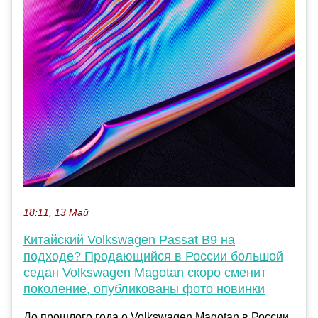
18:11, 13 Май
Китайский Volkswagen Passat B9 на
подходе? Продающийся в России большой
седан Volkswagen Magotan скоро сменит
поколение, опубликованы фото новинки
До прошлого года о Volkswagen Magotan в России