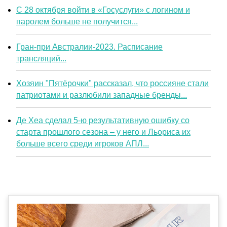
С 28 октября войти в «Госуслуги» с логином и
паролем больше не получится...
Гран-при Австралии-2023. Расписание
трансляций...
Хозяин "Пятёрочки" рассказал, что россияне стали
патриотами и разлюбили западные бренды...
Де Хеа сделал 5-ю результативную ошибку со
старта прошлого сезона – у него и Льориса их
больше всего среди игроков АПЛ...