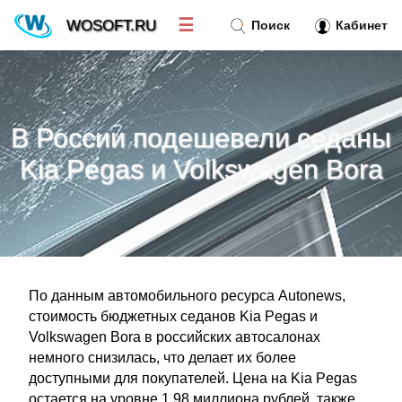
☰
WOSOFT.RU
Поиск
Кабинет
Новости
»
В России подешевели седаны
Тренд новостей
»
Kia Pegas и Volkswagen Bora
Рубрики
»
Правила
»
По данным автомобильного ресурса Autonews,
Контакт
»
стоимость бюджетных седанов Kia Pegas и
Volkswagen Bora в российских автосалонах
немного снизилась, что делает их более
доступными для покупателей. Цена на Kia Pegas
остается на уровне 1,98 миллиона рублей, также,