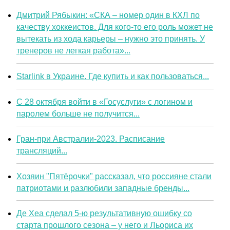
Дмитрий Рябыкин: «СКА – номер один в КХЛ по
качеству хоккеистов. Для кого-то его роль может не
вытекать из хода карьеры – нужно это принять. У
тренеров не легкая работа»...
Starlink в Украине. Где купить и как пользоваться...
С 28 октября войти в «Госуслуги» с логином и
паролем больше не получится...
Гран-при Австралии-2023. Расписание
трансляций...
Хозяин "Пятёрочки" рассказал, что россияне стали
патриотами и разлюбили западные бренды...
Де Хеа сделал 5-ю результативную ошибку со
старта прошлого сезона – у него и Льориса их