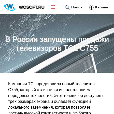
☰
WOSOFT.RU
Поиск
Кабинет
Новости
»
В России запущены продажи
Тренд новостей
»
телевизоров TCL C755
Рубрики
»
Правила
»
Компания TCL представила новый телевизор
Контакт
»
C755, который отличается использованием
передовых технологий. Этот телевизор доступен в
трех размерах экрана и обладает функцией
локального затемнения, которая позволяет
достичь высокой контрастности и глубокого